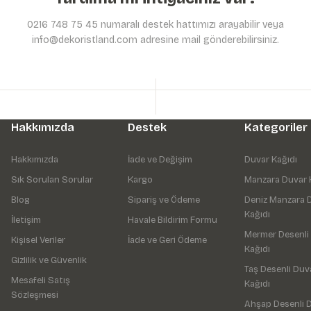
0216 748 75 45 numaralı destek hattımızı arayabilir veya
info@dekoristland.com adresine mail gönderebilirsiniz.
Hakkımızda
Destek
Kategoriler
Hakkımızda
İade ve Değişim
Duvar Kağıdı
Sık Sorulan Sorular
Kargo
Manzara Duvar 
Blog
Sipariş ve Ödeme
Deniz Manzara 
Kağıdı
İletişim
Havale Bildirim Formu
Mermer Desenli
Kişisel Veriler
İade ve Geri Ödeme
Kağıdı
Gizlilik ve Güvenlik
Taş Desenli Duv
Mesafeli Satış
Kağıdı
Sözleşmesi
Ahşap Desenli 