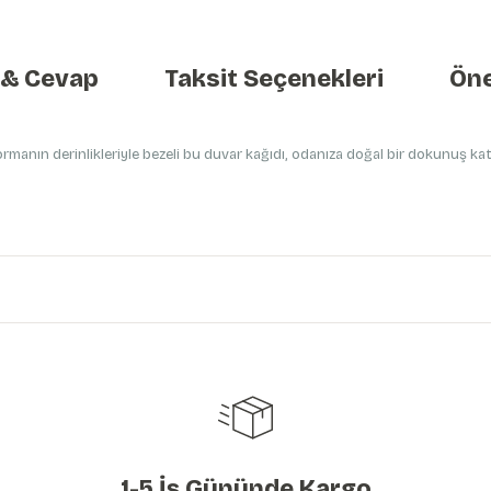
 & Cevap
Taksit Seçenekleri
Öne
 ormanın derinlikleriyle bezeli bu duvar kağıdı, odanıza doğal bir dokunuş k
etersiz gördüğünüz noktaları öneri formunu kullanarak tarafımıza iletebilirs
Ürün hakkında henüz soru sorulmamış.
Bu ürüne ilk yorumu siz yapın!
Yorum Yaz
Soru Sor
1-5 İş Gününde Kargo