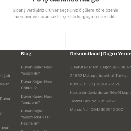
Sipariş verdiğiniz ürünler seçtiğiniz ölçülere göre özenle
hazırlanır ve sorunsuz bir şekilde kargoya teslim edilir.
Gönder
Blog
Dekoristland | Doğru Yerde
Duvar Kağıdı Nasıl
Zümrütevler Mh. Begonyalık Sk. N
Yapıştırılır?
Kağıdı
34852 Maltepe, İstanbul, Türkiye
Duvar Kağıdı Nasıl
Duvar
Küçükyalı VD | 3200075520
Sökülür?
Kep: ersindeniz.durum@hs01.kep.t
Duvar Kağıdı Nasıl
 Duvar
Ticaret Sicil No: 285526-5
Temizlenir?
Mersis No: 1064211036400001
Duvar Kağıdı
ar
Yapıştırıcısı Nasıl
Hazırlanır?
Duvar