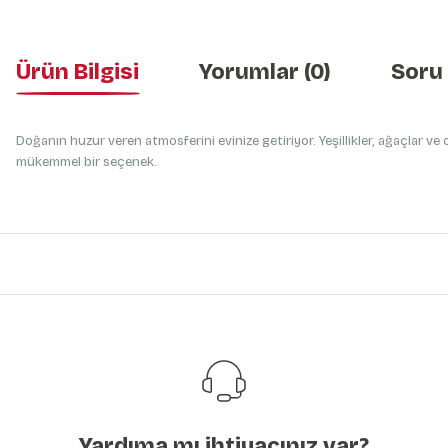
Ürün Bilgisi
Yorumlar (0)
Soru
Doğanın huzur veren atmosferini evinize getiriyor. Yeşillikler, ağaçlar ve
mükemmel bir seçenek.
Bu ürünün fiyat bilgisi, resim, ürün açıklamalarında ve diğer konularda y
Görüş ve önerileriniz için teşekkür ederiz.
Ürün resmi kalitesiz, bozuk veya görüntülenemiyor.
Ürün açıklamasında eksik bilgiler bulunuyor.
Ürün bilgilerinde hatalar bulunuyor.
Ürün fiyatı diğer sitelerden daha pahalı.
Bu ürüne benzer farklı alternatifler olmalı.
Yardıma mı ihtiyacınız var?