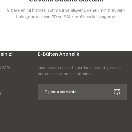
Sizlere en iyi hizmeti sunmayı ve alışveriş deneyiminizi güvenli
hale getirmek için 3D ve SSL sertifikası kullanıyoruz.
siniz!
E-Bülten Abonelik
o:22/A
İndirimlerden ilk siz haberdar olmak istiyorsanız
bültenimize abone olabilirsiniz.
r