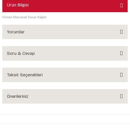
Ürün Bilgisi
Orman Manzaralı Duvar Kağıdı
Yorumlar
Soru & Cevap
Bu ürüne ilk yorumu siz yapın!
Yorum Yaz
Taksit Seçenekleri
Ürün hakkında henüz soru sorulmamış.
Soru Sor
Önerileriniz
Bu ürünün fiyat bilgisi, resim, ürün açıklamalarında ve diğer konularda
yetersiz gördüğünüz noktaları öneri formunu kullanarak tarafımıza
iletebilirsiniz.
Görüş ve önerileriniz için teşekkür ederiz.