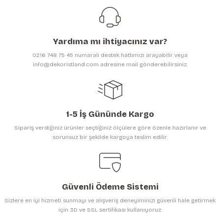
Ürün resmi kalitesiz, bozuk veya görüntülenemiyor.
Ürün açıklamasında eksik bilgiler bulunuyor.
Yardıma mı ihtiyacınız var?
Ürün bilgilerinde hatalar bulunuyor.
0216 748 75 45 numaralı destek hattımızı arayabilir veya
Ürün fiyatı diğer sitelerden daha pahalı.
info@dekoristland.com adresine mail gönderebilirsiniz.
Bu ürüne benzer farklı alternatifler olmalı.
1-5 İş Gününde Kargo
Sipariş verdiğiniz ürünler seçtiğiniz ölçülere göre özenle hazırlanır ve
sorunsuz bir şekilde kargoya teslim edilir.
Gönder
Güvenli Ödeme Sistemi
Sizlere en iyi hizmeti sunmayı ve alışveriş deneyiminizi güvenli hale getirmek
için 3D ve SSL sertifikası kullanıyoruz.