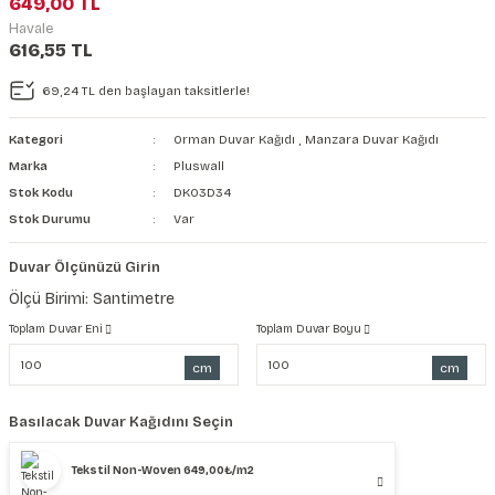
649,00 TL
şkanlı Duvar Kanvası
Havale
616,55 TL
Kağıdı
69,24 TL den başlayan taksitlerle!
Kategori
Orman Duvar Kağıdı
,
Manzara Duvar Kağıdı
Marka
Pluswall
Stok Kodu
DK03D34
Stok Durumu
Var
Duvar Ölçünüzü Girin
Ölçü Birimi: Santimetre
Toplam Duvar Eni
Toplam Duvar Boyu
cm
cm
Basılacak Duvar Kağıdını Seçin
Tekstil Non-Woven 649,00₺/m2