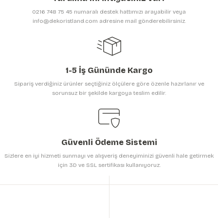
Ürün bilgilerinde hatalar bulunuyor.
0216 748 75 45 numaralı destek hattımızı arayabilir veya
Ürün fiyatı diğer sitelerden daha pahalı.
info@dekoristland.com adresine mail gönderebilirsiniz.
Bu ürüne benzer farklı alternatifler olmalı.
1-5 İş Gününde Kargo
Sipariş verdiğiniz ürünler seçtiğiniz ölçülere göre özenle hazırlanır ve
sorunsuz bir şekilde kargoya teslim edilir.
Gönder
Güvenli Ödeme Sistemi
Sizlere en iyi hizmeti sunmayı ve alışveriş deneyiminizi güvenli hale getirmek
için 3D ve SSL sertifikası kullanıyoruz.