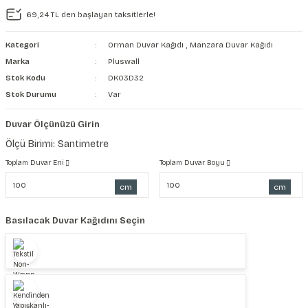
69,24 TL den başlayan taksitlerle!
şkanlı Duvar Kanvası
Kategori
Orman Duvar Kağıdı
,
Manzara Duvar Kağıdı
Kağıdı
Marka
Pluswall
Stok Kodu
DK03D32
Stok Durumu
Var
Duvar Ölçünüzü Girin
Ölçü Birimi: Santimetre
Toplam Duvar Eni
Toplam Duvar Boyu
cm
cm
Basılacak Duvar Kağıdını Seçin