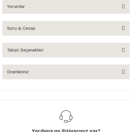
Yorumlar
Soru & Cevap
Bu ürüne ilk yorumu siz yapın!
Yorum Yaz
Taksit Seçenekleri
Ürün hakkında henüz soru sorulmamış.
Soru Sor
Önerileriniz
Bu ürünün fiyat bilgisi, resim, ürün açıklamalarında ve diğer konularda
yetersiz gördüğünüz noktaları öneri formunu kullanarak tarafımıza
iletebilirsiniz.
Görüş ve önerileriniz için teşekkür ederiz.
Ürün resmi kalitesiz, bozuk veya görüntülenemiyor.
Ürün açıklamasında eksik bilgiler bulunuyor.
Yardıma mı ihtiyacınız var?