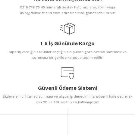
Ürün bilgilerinde hatalar bulunuyor.
0216 748 75 45 numaralı destek hattımızı arayabilir veya
Ürün fiyatı diğer sitelerden daha pahalı.
info@dekoristland.com adresine mail gönderebilirsiniz.
Bu ürüne benzer farklı alternatifler olmalı.
1-5 İş Gününde Kargo
Sipariş verdiğiniz ürünler seçtiğiniz ölçülere göre özenle hazırlanır ve
sorunsuz bir şekilde kargoya teslim edilir.
Gönder
Güvenli Ödeme Sistemi
Sizlere en iyi hizmeti sunmayı ve alışveriş deneyiminizi güvenli hale getirmek
için 3D ve SSL sertifikası kullanıyoruz.