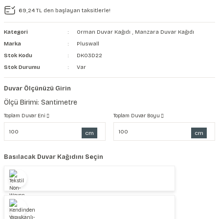
69,24 TL den başlayan taksitlerle!
şkanlı Duvar Kanvası
Kategori
Orman Duvar Kağıdı
,
Manzara Duvar Kağıdı
Kağıdı
Marka
Pluswall
Stok Kodu
DK03D22
Stok Durumu
Var
Duvar Ölçünüzü Girin
Ölçü Birimi: Santimetre
Toplam Duvar Eni
Toplam Duvar Boyu
cm
cm
Basılacak Duvar Kağıdını Seçin