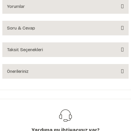
Yorumlar
Soru & Cevap
Bu ürüne ilk yorumu siz yapın!
Yorum Yaz
Taksit Seçenekleri
Ürün hakkında henüz soru sorulmamış.
Soru Sor
Önerileriniz
Bu ürünün fiyat bilgisi, resim, ürün açıklamalarında ve diğer konularda
yetersiz gördüğünüz noktaları öneri formunu kullanarak tarafımıza
iletebilirsiniz.
Görüş ve önerileriniz için teşekkür ederiz.
Ürün resmi kalitesiz, bozuk veya görüntülenemiyor.
Ürün açıklamasında eksik bilgiler bulunuyor.
Yardıma mı ihtiyacınız var?