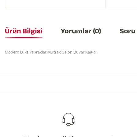
Ürün Bilgisi
Yorumlar (0)
Soru
Modern Lüks Yapraklar Mutfak Salon Duvar Kağıdı
Bu ürünün fiyat bilgisi, resim, ürün açıklamalarında ve diğer konularda y
Görüş ve önerileriniz için teşekkür ederiz.
Ürün resmi kalitesiz, bozuk veya görüntülenemiyor.
Ürün açıklamasında eksik bilgiler bulunuyor.
Ürün bilgilerinde hatalar bulunuyor.
Ürün fiyatı diğer sitelerden daha pahalı.
Bu ürüne benzer farklı alternatifler olmalı.