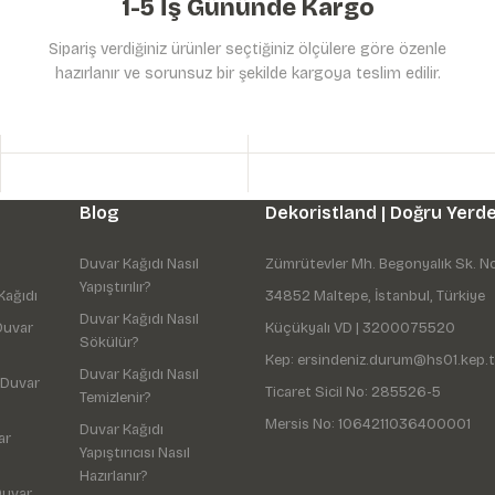
1-5 İş Gününde Kargo
Sipariş verdiğiniz ürünler seçtiğiniz ölçülere göre özenle
hazırlanır ve sorunsuz bir şekilde kargoya teslim edilir.
Gönder
Blog
Dekoristland | Doğru Yerde
Duvar Kağıdı Nasıl
Zümrütevler Mh. Begonyalık Sk. N
Yapıştırılır?
Kağıdı
34852 Maltepe, İstanbul, Türkiye
Duvar Kağıdı Nasıl
Duvar
Küçükyalı VD | 3200075520
Sökülür?
Kep: ersindeniz.durum@hs01.kep.t
Duvar Kağıdı Nasıl
 Duvar
Ticaret Sicil No: 285526-5
Temizlenir?
Mersis No: 1064211036400001
Duvar Kağıdı
ar
Yapıştırıcısı Nasıl
Hazırlanır?
Duvar