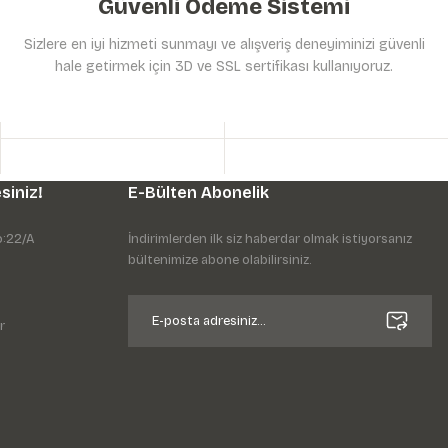
Güvenli Ödeme Sistemi
Sizlere en iyi hizmeti sunmayı ve alışveriş deneyiminizi güvenli
hale getirmek için 3D ve SSL sertifikası kullanıyoruz.
siniz!
E-Bülten Abonelik
o:22/A
İndirimlerden ilk siz haberdar olmak istiyorsanız
bültenimize abone olabilirsiniz.
r