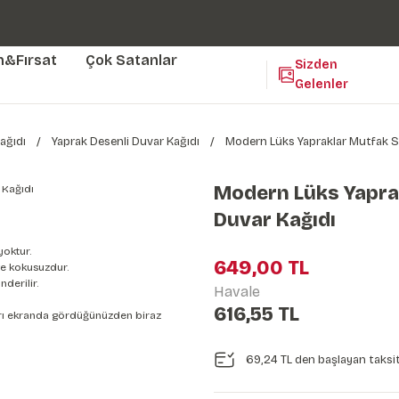
Duvar ölçünüze özel üretim | 3 farklı malzeme seçeneği 😎
Yaşam Alanlarınıza Sanat Katıyoruz 🤍
Kendinden Yapışkanlı Kolay Uygulanan Duvar Kağıtları😇
m&Fırsat
Çok Satanlar
Sizden
Gelenler
ağıdı
Yaprak Desenli Duvar Kağıdı
Modern Lüks Yapraklar Mutfak S
Modern Lüks Yapra
Duvar Kağıdı
yoktur.
649,00 TL
e kokusuzdur.
derilir.
Havale
616,55 TL
nları ekranda gördüğünüzden biraz
69,24 TL den başlayan taksit