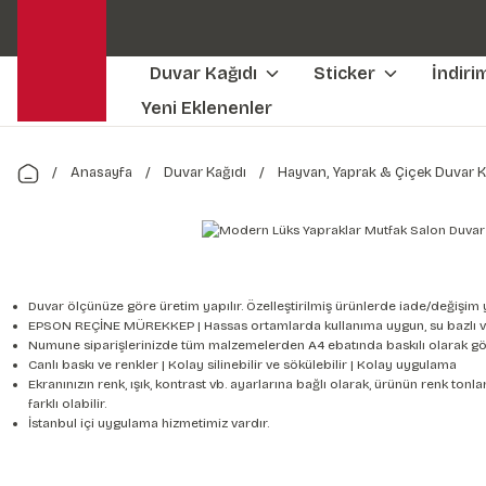
Duvar Kağıdı
Sticker
İndiri
Yeni Eklenenler
Anasayfa
Duvar Kağıdı
Hayvan, Yaprak & Çiçek Duvar K
Duvar ölçünüze göre üretim yapılır. Özelleştirilmiş ürünlerde iade/değişim 
EPSON REÇİNE MÜREKKEP | Hassas ortamlarda kullanıma uygun, su bazlı v
Numune siparişlerinizde tüm malzemelerden A4 ebatında baskılı olarak gön
Canlı baskı ve renkler | Kolay silinebilir ve sökülebilir | Kolay uygulama
Ekranınızın renk, ışık, kontrast vb. ayarlarına bağlı olarak, ürünün renk to
farklı olabilir.
İstanbul içi uygulama hizmetimiz vardır.