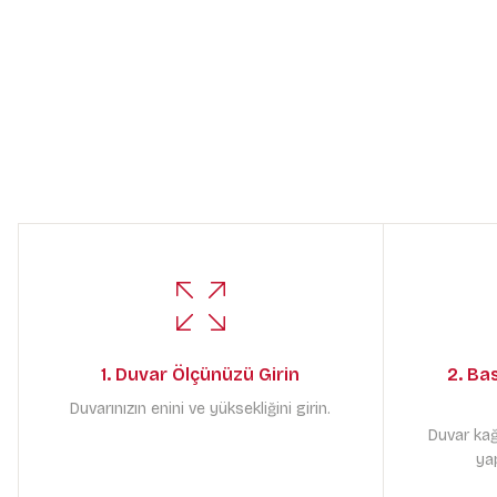
1. Duvar Ölçünüzü Girin
2. Ba
Duvarınızın enini ve yüksekliğini girin.
Duvar kağ
yap