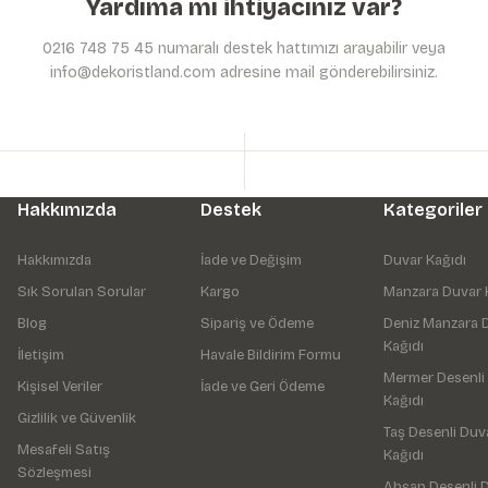
Yardıma mı ihtiyacınız var?
0216 748 75 45 numaralı destek hattımızı arayabilir veya
info@dekoristland.com adresine mail gönderebilirsiniz.
Hakkımızda
Destek
Kategoriler
Hakkımızda
İade ve Değişim
Duvar Kağıdı
Sık Sorulan Sorular
Kargo
Manzara Duvar 
Blog
Sipariş ve Ödeme
Deniz Manzara 
Kağıdı
İletişim
Havale Bildirim Formu
Mermer Desenli
Kişisel Veriler
İade ve Geri Ödeme
Kağıdı
Gizlilik ve Güvenlik
Taş Desenli Duv
Mesafeli Satış
Kağıdı
Sözleşmesi
Ahşap Desenli 