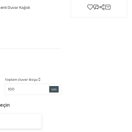
enli Duvar Kağıdı
Toplam Duvar Boyu
cm
Seçin