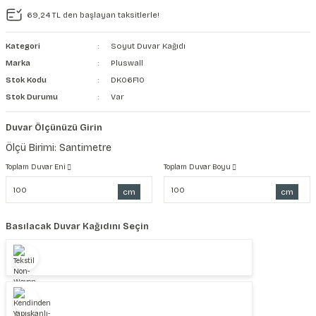
69,24 TL den başlayan taksitlerle!
şkanlı Duvar Kanvası
Kategori
Soyut Duvar Kağıdı
Kağıdı
Marka
Pluswall
Stok Kodu
DK06F10
Stok Durumu
Var
Duvar Ölçünüzü Girin
Ölçü Birimi: Santimetre
Toplam Duvar Eni
Toplam Duvar Boyu
cm
cm
Basılacak Duvar Kağıdını Seçin