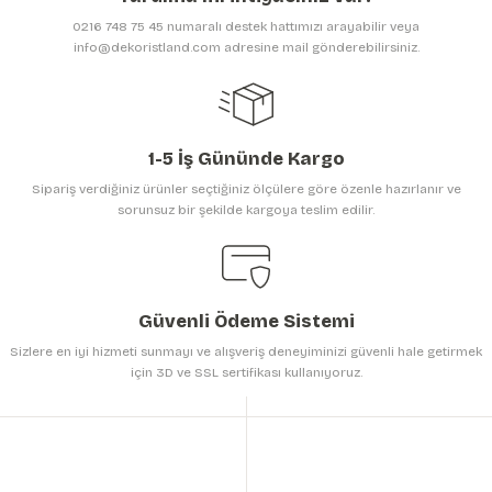
Ürün bilgilerinde hatalar bulunuyor.
0216 748 75 45 numaralı destek hattımızı arayabilir veya
Ürün fiyatı diğer sitelerden daha pahalı.
info@dekoristland.com adresine mail gönderebilirsiniz.
Bu ürüne benzer farklı alternatifler olmalı.
1-5 İş Gününde Kargo
Sipariş verdiğiniz ürünler seçtiğiniz ölçülere göre özenle hazırlanır ve
sorunsuz bir şekilde kargoya teslim edilir.
Gönder
Güvenli Ödeme Sistemi
Sizlere en iyi hizmeti sunmayı ve alışveriş deneyiminizi güvenli hale getirmek
için 3D ve SSL sertifikası kullanıyoruz.