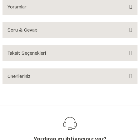
Yorumlar
Soru & Cevap
Bu ürüne ilk yorumu siz yapın!
Yorum Yaz
Taksit Seçenekleri
Ürün hakkında henüz soru sorulmamış.
Soru Sor
Önerileriniz
Bu ürünün fiyat bilgisi, resim, ürün açıklamalarında ve diğer konularda
yetersiz gördüğünüz noktaları öneri formunu kullanarak tarafımıza
iletebilirsiniz.
Görüş ve önerileriniz için teşekkür ederiz.
Ürün resmi kalitesiz, bozuk veya görüntülenemiyor.
Ürün açıklamasında eksik bilgiler bulunuyor.
Yardıma mı ihtiyacınız var?