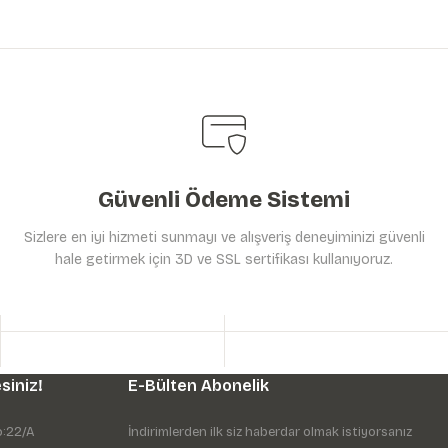
Güvenli Ödeme Sistemi
Sizlere en iyi hizmeti sunmayı ve alışveriş deneyiminizi güvenli
hale getirmek için 3D ve SSL sertifikası kullanıyoruz.
siniz!
E-Bülten Abonelik
o:22/A
İndirimlerden ilk siz haberdar olmak istiyorsanız