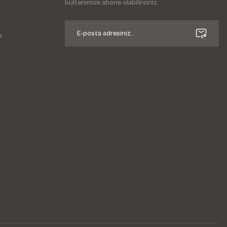
bültenimize abone olabilirsiniz.
r