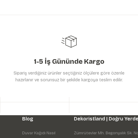
0xBoy:285 cm.
Gönder
1-5 İş Gününde Kargo
Sipariş verdiğiniz ürünler seçtiğiniz ölçülere göre özenle
hazırlanır ve sorunsuz bir şekilde kargoya teslim edilir.
Blog
Dekoristland | Doğru Yerde
Duvar Kağıdı Nasıl
Zümrütevler Mh. Begonyalık Sk. N