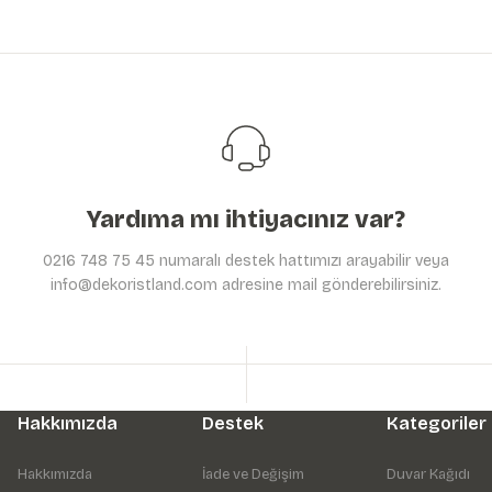
Büyük Renkli Çiçekler Duvar Kağıdı | Non-Woven | En:42
2.699,25 TL
3.599,00 TL
Yardıma mı ihtiyacınız var?
0216 748 75 45 numaralı destek hattımızı arayabilir veya
info@dekoristland.com adresine mail gönderebilirsiniz.
Hakkımızda
Destek
Kategoriler
Hakkımızda
İade ve Değişim
Duvar Kağıdı