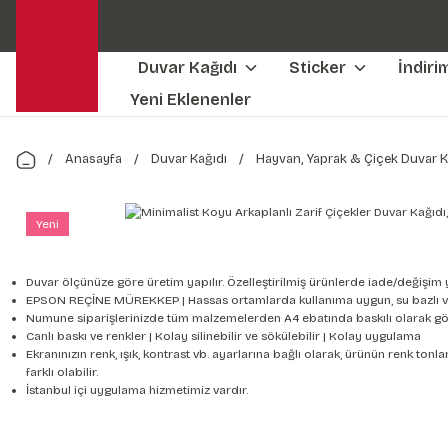
Duvar Kağıdı
Sticker
İndiri
Yeni Eklenenler
Anasayfa
Duvar Kağıdı
Hayvan, Yaprak & Çiçek Duvar K
Yeni
Duvar ölçünüze göre üretim yapılır. Özelleştirilmiş ürünlerde iade/değişim 
EPSON REÇİNE MÜREKKEP | Hassas ortamlarda kullanıma uygun, su bazlı v
Numune siparişlerinizde tüm malzemelerden A4 ebatında baskılı olarak gön
Canlı baskı ve renkler | Kolay silinebilir ve sökülebilir | Kolay uygulama
Ekranınızın renk, ışık, kontrast vb. ayarlarına bağlı olarak, ürünün renk to
farklı olabilir.
İstanbul içi uygulama hizmetimiz vardır.