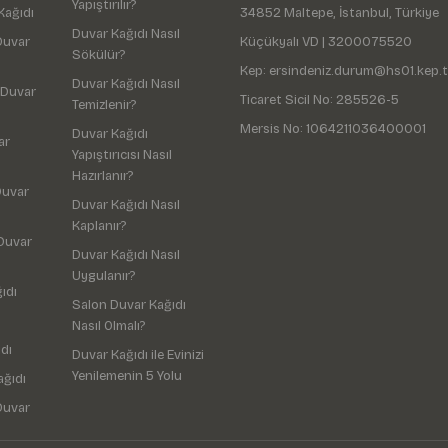
Yapıştırılır?
Kağıdı
34852 Maltepe, İstanbul, Türkiye
Duvar Kağıdı Nasıl
Duvar
Küçükyalı VD | 3200075520
Sökülür?
Kep: ersindeniz.durum@hs01.kep.t
Duvar Kağıdı Nasıl
 Duvar
Ticaret Sicil No: 285526-5
Temizlenir?
Mersis No: 1064211036400001
Duvar Kağıdı
ar
Yapıştırıcısı Nasıl
Hazırlanır?
Duvar
Duvar Kağıdı Nasıl
Kaplanır?
Duvar
Duvar Kağıdı Nasıl
Uygulanır?
ıdı
Salon Duvar Kağıdı
Nasıl Olmalı?
dı
Duvar Kağıdı ile Evinizi
Yenilemenin 5 Yolu
ağıdı
Duvar