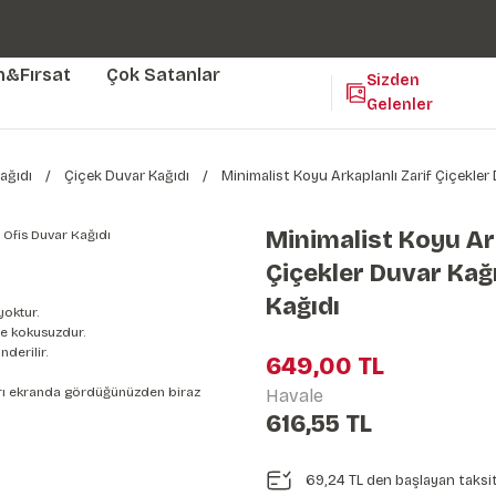
Duvar ölçünüze özel üretim | 3 farklı malzeme seçeneği 😎
Yaşam Alanlarınıza Sanat Katıyoruz 🤍
Kendinden Yapışkanlı Kolay Uygulanan Duvar Kağıtları😇
m&Fırsat
Çok Satanlar
Sizden
Gelenler
ağıdı
Çiçek Duvar Kağıdı
Minimalist Koyu Arkaplanlı Zarif Çiçekler 
Minimalist Koyu Ark
Çiçekler Duvar Kağı
Kağıdı
yoktur.
e kokusuzdur.
derilir.
649,00 TL
nları ekranda gördüğünüzden biraz
Havale
616,55 TL
69,24 TL den başlayan taksit