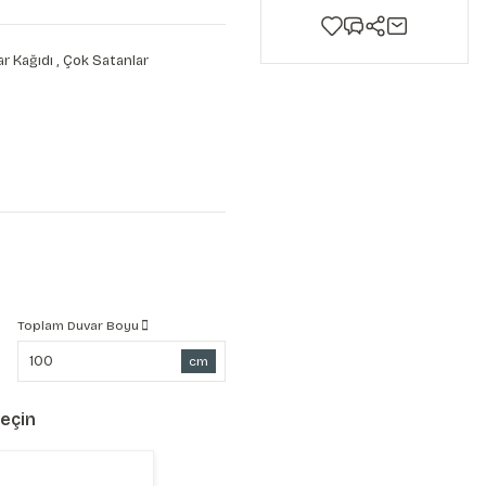
r Kağıdı
,
Çok Satanlar
0
Toplam Duvar Boyu
cm
Seçin