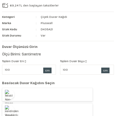
69,24 TL den başlayan taksitlerle!
şkanlı Duvar Kanvası
Kategori
Çiçek Duvar Kağıdı
Kağıdı
Marka
Pluswall
Stok Kodu
DK05A21
Stok Durumu
Var
Duvar Ölçünüzü Girin
Ölçü Birimi: Santimetre
Toplam Duvar Eni
Toplam Duvar Boyu
cm
cm
Basılacak Duvar Kağıdını Seçin