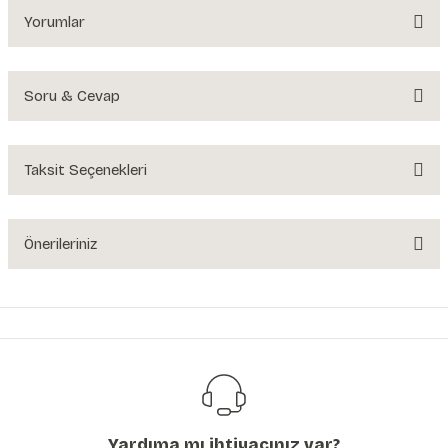
Yorumlar
Soru & Cevap
Bu ürüne ilk yorumu siz yapın!
Yorum Yaz
Taksit Seçenekleri
Ürün hakkında henüz soru sorulmamış.
Soru Sor
Önerileriniz
Bu ürünün fiyat bilgisi, resim, ürün açıklamalarında ve diğer konularda
yetersiz gördüğünüz noktaları öneri formunu kullanarak tarafımıza
iletebilirsiniz.
Görüş ve önerileriniz için teşekkür ederiz.
Ürün resmi kalitesiz, bozuk veya görüntülenemiyor.
Ürün açıklamasında eksik bilgiler bulunuyor.
Yardıma mı ihtiyacınız var?