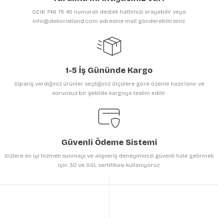
Ürün bilgilerinde hatalar bulunuyor.
0216 748 75 45 numaralı destek hattımızı arayabilir veya
Ürün fiyatı diğer sitelerden daha pahalı.
info@dekoristland.com adresine mail gönderebilirsiniz.
Bu ürüne benzer farklı alternatifler olmalı.
1-5 İş Gününde Kargo
Sipariş verdiğiniz ürünler seçtiğiniz ölçülere göre özenle hazırlanır ve
sorunsuz bir şekilde kargoya teslim edilir.
Gönder
Güvenli Ödeme Sistemi
Sizlere en iyi hizmeti sunmayı ve alışveriş deneyiminizi güvenli hale getirmek
için 3D ve SSL sertifikası kullanıyoruz.