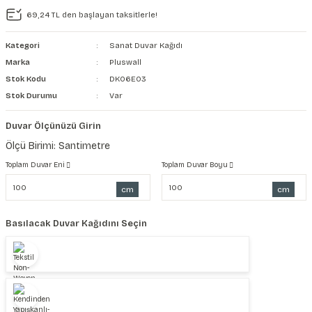
69,24 TL den başlayan taksitlerle!
şkanlı Duvar Kanvası
Kategori
Sanat Duvar Kağıdı
Kağıdı
Marka
Pluswall
Stok Kodu
DK06E03
Stok Durumu
Var
Duvar Ölçünüzü Girin
Ölçü Birimi: Santimetre
Toplam Duvar Eni
Toplam Duvar Boyu
cm
cm
Basılacak Duvar Kağıdını Seçin