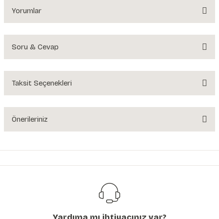
Yorumlar
Soru & Cevap
Bu ürüne ilk yorumu siz yapın!
Yorum Yaz
Taksit Seçenekleri
Ürün hakkında henüz soru sorulmamış.
Soru Sor
Önerileriniz
Bu ürünün fiyat bilgisi, resim, ürün açıklamalarında ve diğer konularda
yetersiz gördüğünüz noktaları öneri formunu kullanarak tarafımıza
iletebilirsiniz.
Görüş ve önerileriniz için teşekkür ederiz.
Ürün resmi kalitesiz, bozuk veya görüntülenemiyor.
Ürün açıklamasında eksik bilgiler bulunuyor.
Yardıma mı ihtiyacınız var?