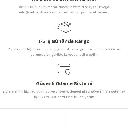
Ürün bilgilerinde hatalar bulunuyor.
0216 748 75 45 numaralı destek hattımızı arayabilir veya
Ürün fiyatı diğer sitelerden daha pahalı.
info@dekoristland.com adresine mail gönderebilirsiniz.
Bu ürüne benzer farklı alternatifler olmalı.
1-5 İş Gününde Kargo
Sipariş verdiğiniz ürünler seçtiğiniz ölçülere göre özenle hazırlanır ve
sorunsuz bir şekilde kargoya teslim edilir.
Gönder
Güvenli Ödeme Sistemi
Sizlere en iyi hizmeti sunmayı ve alışveriş deneyiminizi güvenli hale getirmek
için 3D ve SSL sertifikası kullanıyoruz.