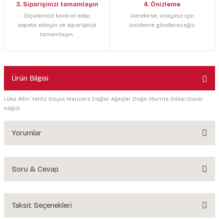
3. Siparişinizi tamamlayın
4. Önizleme
Ölçülerinizi kontrol edip,
Gerekirse, onayınız için
sepete ekleyin ve siparişinizi
önizleme göndereceğiz.
tamamlayın.
Ürün Bilgisi
Lüks Altın Yaldız Soyut Manzara Dağlar Ağaçlar Doğa Oturma Odası Duvar
Kağıdı
Yorumlar
Soru & Cevap
Bu ürüne ilk yorumu siz yapın!
Yorum Yaz
Taksit Seçenekleri
Ürün hakkında henüz soru sorulmamış.