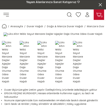
Yaşam Alanlarınıza Sanat Katıyoruz 🤍
Geri Dön
Geri Dön
0
ı
Harita & Şehir Duvar Kağıdı
Hayvan, Yaprak & Çiçek Duvar
Doğa & Manza Duvar Kağıdı
Tasarım & Sanatsal Duvar Ka
Genel
Ahşap, Mermer & Taş Desenli
Kağıdı
Anasayfa
Duvar Kağıdı
Doğa & Manza Duvar Kağıdı
Manzara Duvar
Duvar Kağıdı
 Duvar Sticker
Dünya Haritası Duvar Kağıdı
Çiçek Duvar Kağıdı
Doğa Duvar Kağıdı
Soyut Duvar Kağıdı
3d Duvar Kağıdı
Mermer Desenli Duvar Kağıdı
Odası Duvar Kağıdı
r Kağıdı Stickeri
Türkiye Serisi Duvar Kağıdı
Yaprak Desenli Duvar Kağıdı
Manzara Duvar Kağıdı
Sanat Duvar Kağıdı
Araba Duvar Kağıdı
Taş Desenli Duvar Kağıdı
 & Çiçek Duvar Kağıdı
ticker
Şehir & Ülke Duvar Kağıdı
Hayvan Duvar Kağıdı
Orman Duvar Kağıdı
Geometrik Duvar Kağıdı
Sağlık Duvar Kağıdı
Ahşap Desenli Duvar Kağıdı
Duvar Kağıdı
r Seti
Tropikal Duvar Kağıdı
Graffiti Duvar Kağıdı
Yiyecek ve İçecek Duvar Kağıdı
Beton Duvar Kağıdı
tsal Duvar Kağıdı
er Setleri
Deniz Manzara Duvar Kağıdı
Mimari Duvar Kağıdı
Meslekler Duvar Kağıdı
var Sticker Seti
Uzay Duvar Kağıdı
Müzik Duvar Kağıdı
Duvar ölçünüze göre üretim yapılır. Özelleştirilmiş ürünlerde iade/değişim yoktur.
EPSON REÇİNE MÜREKKEP | Hassas ortamlarda kullanıma uygun, su bazlı ve
kokusuzdur.
& Taş Desenli Duvar Kağıdı
Numune siparişlerinizde tüm malzemelerden A4 ebatında baskılı olarak gönderilir.
Canlı baskı ve renkler | Kolay silinebilir ve sökülebilir | Kolay uygulama