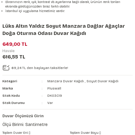
Ekranınızın renk, ışık, kontrast vb. ayarlarına bağlı olarak, ürünün renk tonları
şkanlı Duvar Kanvası
ekranda gördüğünüzden biraz farklı olabilir.
İstanbul içi uygulama hizmetimiz vardır.
Kağıdı
Lüks Altın Yaldız Soyut Manzara Dağlar Ağaçlar
Doğa Oturma Odası Duvar Kağıdı
649,00 TL
Havale
616,55 TL
69,24 TL den başlayan taksitlerle!
Kategori
Manzara Duvar Kağıdı
,
Soyut Duvar Kağıdı
Marka
Pluswall
Stok Kodu
DK03C19
Stok Durumu
Var
Duvar Ölçünüzü Girin
Ölçü Birimi: Santimetre
Toplam Duvar Eni
Toplam Duvar Boyu