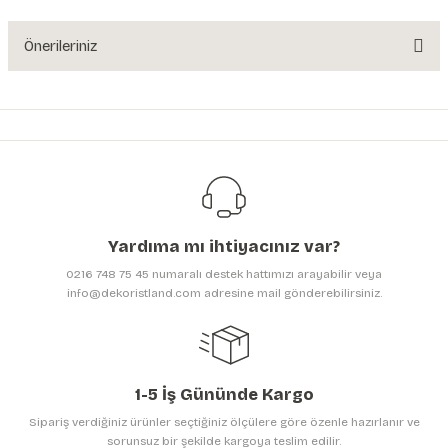
Soru Sor
Önerileriniz
Bu ürünün fiyat bilgisi, resim, ürün açıklamalarında ve diğer konularda
yetersiz gördüğünüz noktaları öneri formunu kullanarak tarafımıza
iletebilirsiniz.
Görüş ve önerileriniz için teşekkür ederiz.
Ürün resmi kalitesiz, bozuk veya görüntülenemiyor.
Ürün açıklamasında eksik bilgiler bulunuyor.
Yardıma mı ihtiyacınız var?
Ürün bilgilerinde hatalar bulunuyor.
0216 748 75 45 numaralı destek hattımızı arayabilir veya
Ürün fiyatı diğer sitelerden daha pahalı.
info@dekoristland.com adresine mail gönderebilirsiniz.
Bu ürüne benzer farklı alternatifler olmalı.
1-5 İş Gününde Kargo
Sipariş verdiğiniz ürünler seçtiğiniz ölçülere göre özenle hazırlanır ve
sorunsuz bir şekilde kargoya teslim edilir.
Gönder