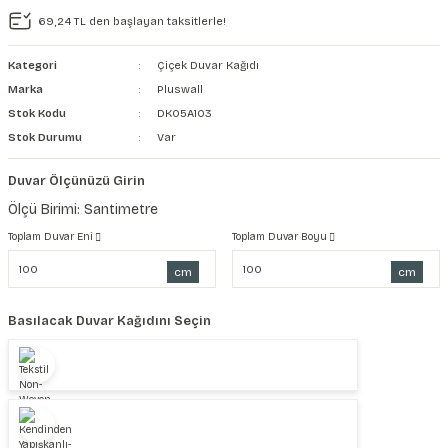
69,24 TL den başlayan taksitlerle!
şkanlı Duvar Kanvası
Kategori
Çiçek Duvar Kağıdı
Kağıdı
Marka
Pluswall
Stok Kodu
DK05A103
Stok Durumu
Var
Duvar Ölçünüzü Girin
Ölçü Birimi: Santimetre
Toplam Duvar Eni
Toplam Duvar Boyu
cm
cm
Basılacak Duvar Kağıdını Seçin