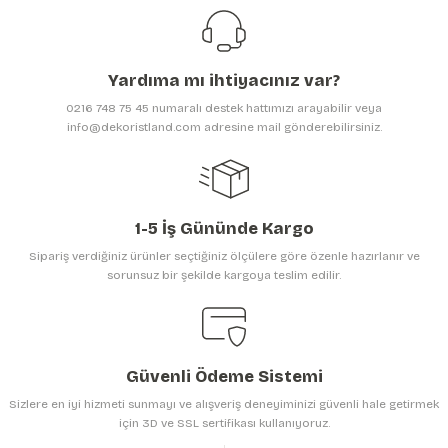
Ürün resmi kalitesiz, bozuk veya görüntülenemiyor.
Ürün açıklamasında eksik bilgiler bulunuyor.
Yardıma mı ihtiyacınız var?
Ürün bilgilerinde hatalar bulunuyor.
0216 748 75 45 numaralı destek hattımızı arayabilir veya
Ürün fiyatı diğer sitelerden daha pahalı.
info@dekoristland.com adresine mail gönderebilirsiniz.
Bu ürüne benzer farklı alternatifler olmalı.
1-5 İş Gününde Kargo
Sipariş verdiğiniz ürünler seçtiğiniz ölçülere göre özenle hazırlanır ve
sorunsuz bir şekilde kargoya teslim edilir.
Gönder
Güvenli Ödeme Sistemi
Sizlere en iyi hizmeti sunmayı ve alışveriş deneyiminizi güvenli hale getirmek
için 3D ve SSL sertifikası kullanıyoruz.