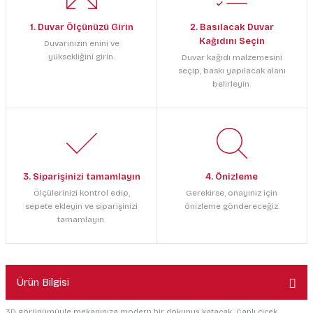
1. Duvar Ölçünüzü Girin
2. Basılacak Duvar
Kağıdını Seçin
Duvarınızın enini ve
yüksekliğini girin.
Duvar kağıdı malzemesini
seçip, baskı yapılacak alanı
belirleyin.
3. Siparişinizi tamamlayın
4. Önizleme
Ölçülerinizi kontrol edip,
Gerekirse, onayınız için
sepete ekleyin ve siparişinizi
önizleme göndereceğiz.
tamamlayın.
Ürün Bilgisi
3D görünümüyle mekanınıza modern bir dokunuş katacak. Canlı çiçek