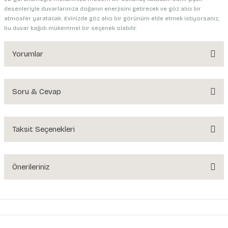
desenleriyle duvarlarınıza doğanın enerjisini getirecek ve göz alıcı bir
atmosfer yaratacak. Evinizde göz alıcı bir görünüm elde etmek istiyorsanız,
bu duvar kağıdı mükemmel bir seçenek olabilir.
Yorumlar
Soru & Cevap
Bu ürüne ilk yorumu siz yapın!
Yorum Yaz
Taksit Seçenekleri
Ürün hakkında henüz soru sorulmamış.
Soru Sor
Önerileriniz
Bu ürünün fiyat bilgisi, resim, ürün açıklamalarında ve diğer konularda
yetersiz gördüğünüz noktaları öneri formunu kullanarak tarafımıza
iletebilirsiniz.
Görüş ve önerileriniz için teşekkür ederiz.