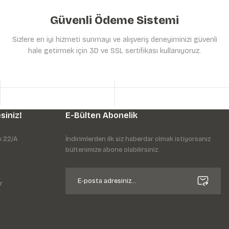
Güvenli Ödeme Sistemi
Sizlere en iyi hizmeti sunmayı ve alışveriş deneyiminizi güvenli
hale getirmek için 3D ve SSL sertifikası kullanıyoruz.
siniz!
E-Bülten Abonelik
o:22/A
İndirimlerden ilk siz haberdar olmak istiyorsanız
bültenimize abone olabilirsiniz.
r