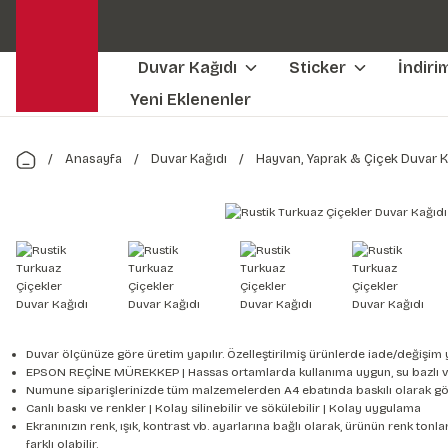
Duvar Kağıdı
Sticker
İndiri
Yeni Eklenenler
Anasayfa
Duvar Kağıdı
Hayvan, Yaprak & Çiçek Duvar K
Duvar ölçünüze göre üretim yapılır. Özelleştirilmiş ürünlerde iade/değişim 
EPSON REÇİNE MÜREKKEP | Hassas ortamlarda kullanıma uygun, su bazlı v
Numune siparişlerinizde tüm malzemelerden A4 ebatında baskılı olarak gön
Canlı baskı ve renkler | Kolay silinebilir ve sökülebilir | Kolay uygulama
Ekranınızın renk, ışık, kontrast vb. ayarlarına bağlı olarak, ürünün renk to
farklı olabilir.