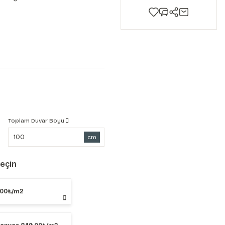
Toplam Duvar Boyu
cm
Seçin
,00₺/m2