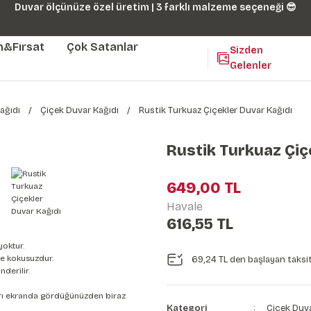
Duvar ölçünüze özel üretim | 3 farklı malzeme seçeneği 😎
m&Fırsat
Çok Satanlar
Sizden
Gelenler
ağıdı
Çiçek Duvar Kağıdı
Rustik Turkuaz Çiçekler Duvar Kağıdı
Rustik Turkuaz Çiç
649,00 TL
Havale
616,55 TL
yoktur.
e kokusuzdur.
69,24 TL den başlayan taksit
derilir.
nları ekranda gördüğünüzden biraz
Kategori
Çiçek Duva