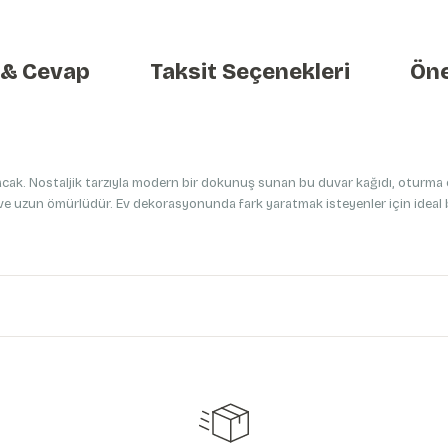
 & Cevap
Taksit Seçenekleri
Öne
tacak. Nostaljik tarzıyla modern bir dokunuş sunan bu duvar kağıdı, oturma o
r ve uzun ömürlüdür. Ev dekorasyonunda fark yaratmak isteyenler için ideal b
etersiz gördüğünüz noktaları öneri formunu kullanarak tarafımıza iletebilirs
Ürün hakkında henüz soru sorulmamış.
Bu ürüne ilk yorumu siz yapın!
Yorum Yaz
Soru Sor