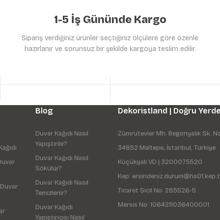
1-5 İş Gününde Kargo
Sipariş verdiğiniz ürünler seçtiğiniz ölçülere göre özenle
hazırlanır ve sorunsuz bir şekilde kargoya teslim edilir.
Gönder
Blog
Dekoristland | Doğru Yerde
Duvar Kağıdı Nasıl
Zümrütevler Mh. Begonyalık Sk. N
Yapıştırılır?
Kağıdı
34852 Maltepe, İstanbul, Türkiye
Duvar Kağıdı Nasıl
Duvar
Küçükyalı VD | 3200075520
Sökülür?
Kep: ersindeniz.durum@hs01.kep.t
Duvar Kağıdı Nasıl
 Duvar
Ticaret Sicil No: 285526-5
Temizlenir?
Mersis No: 1064211036400001
Duvar Kağıdı
ar
Yapıştırıcısı Nasıl