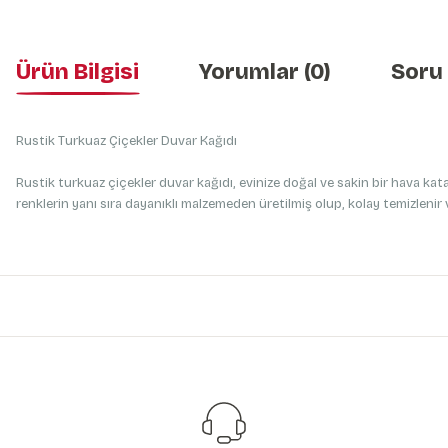
Ürün Bilgisi
Yorumlar (0)
Soru
Rustik Turkuaz Çiçekler Duvar Kağıdı
Rustik turkuaz çiçekler duvar kağıdı, evinize doğal ve sakin bir hava ka
renklerin yanı sıra dayanıklı malzemeden üretilmiş olup, kolay temizleni
Bu ürünün fiyat bilgisi, resim, ürün açıklamalarında ve diğer konularda y
Görüş ve önerileriniz için teşekkür ederiz.
Ürün resmi kalitesiz, bozuk veya görüntülenemiyor.
Ürün açıklamasında eksik bilgiler bulunuyor.
Ürün bilgilerinde hatalar bulunuyor.
Ürün fiyatı diğer sitelerden daha pahalı.
Bu ürüne benzer farklı alternatifler olmalı.