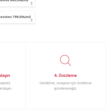
Kanvas 849,00₺/m2
Neschen 799,00₺/m2
mlayın
4. Önizleme
 sepete
Gerekirse, onayınız için önizleme
amlayın.
göndereceğiz.