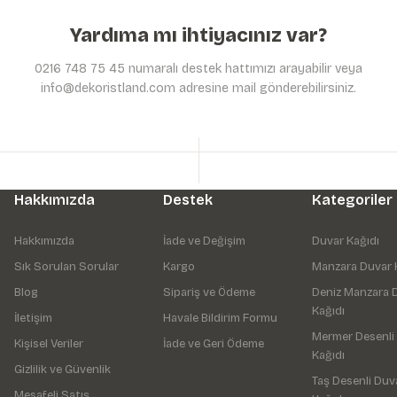
Yardıma mı ihtiyacınız var?
0216 748 75 45 numaralı destek hattımızı arayabilir veya
info@dekoristland.com adresine mail gönderebilirsiniz.
Hakkımızda
Destek
Kategoriler
Hakkımızda
İade ve Değişim
Duvar Kağıdı
Sık Sorulan Sorular
Kargo
Manzara Duvar 
Blog
Sipariş ve Ödeme
Deniz Manzara 
Kağıdı
İletişim
Havale Bildirim Formu
Mermer Desenli
Kişisel Veriler
İade ve Geri Ödeme
Kağıdı
Gizlilik ve Güvenlik
Taş Desenli Duv
Mesafeli Satış