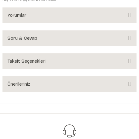
Yorumlar
Soru & Cevap
Bu ürüne ilk yorumu siz yapın!
Yorum Yaz
Taksit Seçenekleri
Ürün hakkında henüz soru sorulmamış.
Soru Sor
Önerileriniz
Bu ürünün fiyat bilgisi, resim, ürün açıklamalarında ve diğer konularda
yetersiz gördüğünüz noktaları öneri formunu kullanarak tarafımıza
iletebilirsiniz.
Görüş ve önerileriniz için teşekkür ederiz.
Ürün resmi kalitesiz, bozuk veya görüntülenemiyor.