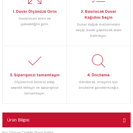
1. Duvar Ölçünüzü Girin
2. Basılacak Duvar
Kağıdını Seçin
Duvarınızın enini ve
yüksekliğini girin.
Duvar kağıdı malzemesini
seçip, baskı yapılacak alanı
belirleyin.
3. Siparişinizi tamamlayın
4. Önizleme
Ölçülerinizi kontrol edip,
Gerekirse, onayınız için
sepete ekleyin ve siparişinizi
önizleme göndereceğiz.
tamamlayın.
Ürün Bilgisi
Kuş Tüyü ve Çiçekler Duvar Kağıdı