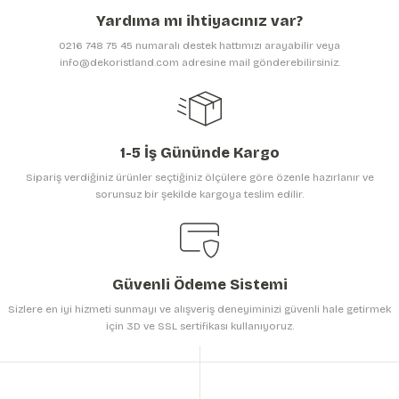
Ürün açıklamasında eksik bilgiler bulunuyor.
Yardıma mı ihtiyacınız var?
Ürün bilgilerinde hatalar bulunuyor.
0216 748 75 45 numaralı destek hattımızı arayabilir veya
Ürün fiyatı diğer sitelerden daha pahalı.
info@dekoristland.com adresine mail gönderebilirsiniz.
Bu ürüne benzer farklı alternatifler olmalı.
1-5 İş Gününde Kargo
Sipariş verdiğiniz ürünler seçtiğiniz ölçülere göre özenle hazırlanır ve
sorunsuz bir şekilde kargoya teslim edilir.
Gönder
Güvenli Ödeme Sistemi
Sizlere en iyi hizmeti sunmayı ve alışveriş deneyiminizi güvenli hale getirmek
için 3D ve SSL sertifikası kullanıyoruz.