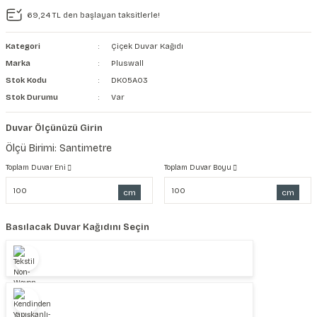
69,24 TL den başlayan taksitlerle!
şkanlı Duvar Kanvası
Kategori
Çiçek Duvar Kağıdı
Kağıdı
Marka
Pluswall
Stok Kodu
DK05A03
Stok Durumu
Var
Duvar Ölçünüzü Girin
Ölçü Birimi: Santimetre
Toplam Duvar Eni
Toplam Duvar Boyu
cm
cm
Basılacak Duvar Kağıdını Seçin