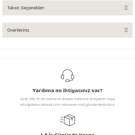
Yorum Yaz
Taksit Seçenekleri
Ürün hakkında henüz soru sorulmamış.
Soru Sor
Önerileriniz
Bu ürünün fiyat bilgisi, resim, ürün açıklamalarında ve diğer konularda
yetersiz gördüğünüz noktaları öneri formunu kullanarak tarafımıza
iletebilirsiniz.
Görüş ve önerileriniz için teşekkür ederiz.
Ürün resmi kalitesiz, bozuk veya görüntülenemiyor.
Ürün açıklamasında eksik bilgiler bulunuyor.
Yardıma mı ihtiyacınız var?
Ürün bilgilerinde hatalar bulunuyor.
0216 748 75 45 numaralı destek hattımızı arayabilir veya
Ürün fiyatı diğer sitelerden daha pahalı.
info@dekoristland.com adresine mail gönderebilirsiniz.
Bu ürüne benzer farklı alternatifler olmalı.