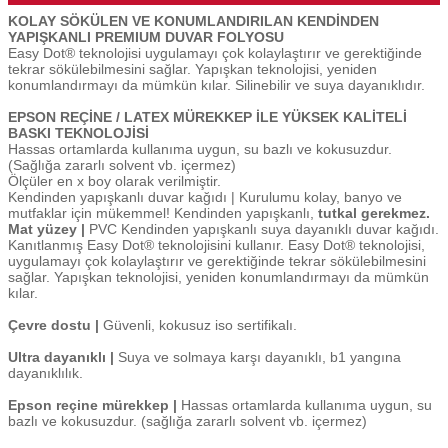
KOLAY SÖKÜLEN VE KONUMLANDIRILAN KENDİNDEN
YAPIŞKANLI PREMIUM DUVAR FOLYOSU
Easy Dot® teknolojisi uygulamayı çok kolaylaştırır ve gerektiğinde
tekrar sökülebilmesini sağlar. Yapışkan teknolojisi, yeniden
konumlandırmayı da mümkün kılar. Silinebilir ve suya dayanıklıdır.
EPSON REÇİNE / LATEX MÜREKKEP İLE YÜKSEK KALİTELİ
BASKI TEKNOLOJİSİ
Hassas ortamlarda kullanıma uygun, su bazlı ve kokusuzdur.
(Sağlığa zararlı solvent vb. içermez)
Ölçüler en x boy olarak verilmiştir.
Kendinden yapışkanlı duvar kağıdı | Kurulumu kolay, banyo ve
mutfaklar için mükemmel! Kendinden yapışkanlı,
tutkal gerekmez.
Mat yüzey |
PVC Kendinden yapışkanlı suya dayanıklı duvar kağıdı.
Kanıtlanmış Easy Dot® teknolojisini kullanır. Easy Dot® teknolojisi,
uygulamayı çok kolaylaştırır ve gerektiğinde tekrar sökülebilmesini
sağlar. Yapışkan teknolojisi, yeniden konumlandırmayı da mümkün
kılar.
Çevre dostu |
Güvenli, kokusuz iso sertifikalı.
Ultra dayanıklı |
Suya ve solmaya karşı dayanıklı, b1 yangına
dayanıklılık.
Epson reçine mürekkep |
Hassas ortamlarda kullanıma uygun, su
bazlı ve kokusuzdur. (sağlığa zararlı solvent vb. içermez)