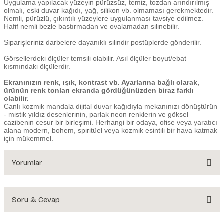
Uygulama yapılacak yüzeyin pürüzsüz, temiz, tozdan arındırılmış
olmalı, eski duvar kağıdı, yağ, silikon vb. olmaması gerekmektedir.
Nemli, pürüzlü, çıkıntılı yüzeylere uygulanması tavsiye edilmez.
Hafif nemli bezle bastırmadan ve ovalamadan silinebilir.
Siparişleriniz darbelere dayanıklı silindir postüplerde gönderilir.
Görsellerdeki ölçüler temsili olabilir. Asıl ölçüler boyut/ebat
kısmındaki ölçülerdir.
Ekranınızın renk, ışık, kontrast vb. Ayarlarına bağlı olarak,
ürünün renk tonları ekranda gördüğünüzden biraz farklı
olabilir.
Canlı kozmik mandala dijital duvar kağıdıyla mekanınızı dönüştürün
- mistik yıldız desenlerinin, parlak neon renklerin ve göksel
cazibenin cesur bir birleşimi. Herhangi bir odaya, ofise veya yaratıcı
alana modern, bohem, spiritüel veya kozmik esintili bir hava katmak
için mükemmel.
Yorumlar
Soru & Cevap
Bu ürüne ilk yorumu siz yapın!