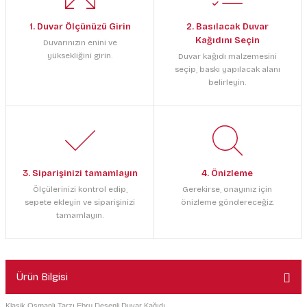
1. Duvar Ölçünüzü Girin
2. Basılacak Duvar
Kağıdını Seçin
Duvarınızın enini ve
yüksekliğini girin.
Duvar kağıdı malzemesini
seçip, baskı yapılacak alanı
belirleyin.
3. Siparişinizi tamamlayın
4. Önizleme
Ölçülerinizi kontrol edip,
Gerekirse, onayınız için
sepete ekleyin ve siparişinizi
önizleme göndereceğiz.
tamamlayın.
Ürün Bilgisi
Klasik Osmanlı Tarzı Ebru Desenli Duvar Kağıdı