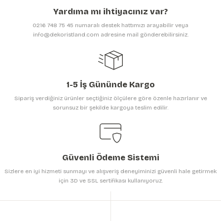
Ürün açıklamasında eksik bilgiler bulunuyor.
Yardıma mı ihtiyacınız var?
Ürün bilgilerinde hatalar bulunuyor.
0216 748 75 45 numaralı destek hattımızı arayabilir veya
Ürün fiyatı diğer sitelerden daha pahalı.
info@dekoristland.com adresine mail gönderebilirsiniz.
Bu ürüne benzer farklı alternatifler olmalı.
1-5 İş Gününde Kargo
Sipariş verdiğiniz ürünler seçtiğiniz ölçülere göre özenle hazırlanır ve
sorunsuz bir şekilde kargoya teslim edilir.
Gönder
Güvenli Ödeme Sistemi
Sizlere en iyi hizmeti sunmayı ve alışveriş deneyiminizi güvenli hale getirmek
için 3D ve SSL sertifikası kullanıyoruz.