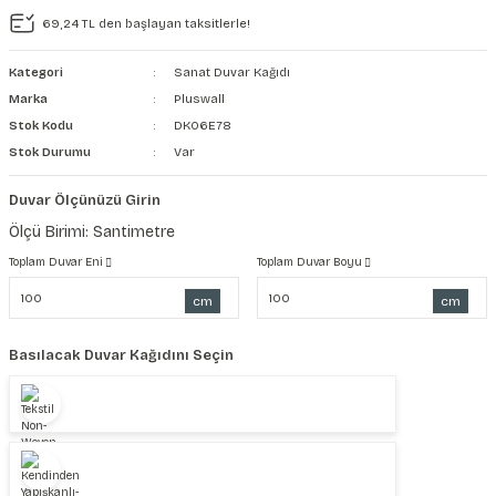
69,24 TL den başlayan taksitlerle!
şkanlı Duvar Kanvası
Kategori
Sanat Duvar Kağıdı
Kağıdı
Marka
Pluswall
Stok Kodu
DK06E78
Stok Durumu
Var
Duvar Ölçünüzü Girin
Ölçü Birimi: Santimetre
Toplam Duvar Eni
Toplam Duvar Boyu
cm
cm
Basılacak Duvar Kağıdını Seçin