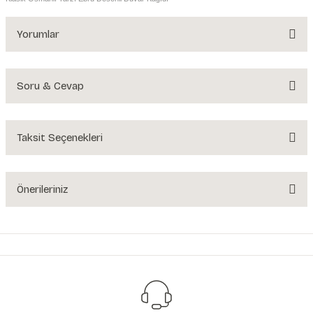
Yorumlar
Soru & Cevap
Bu ürüne ilk yorumu siz yapın!
Yorum Yaz
Taksit Seçenekleri
Ürün hakkında henüz soru sorulmamış.
Soru Sor
Önerileriniz
Bu ürünün fiyat bilgisi, resim, ürün açıklamalarında ve diğer konularda
yetersiz gördüğünüz noktaları öneri formunu kullanarak tarafımıza
iletebilirsiniz.
Görüş ve önerileriniz için teşekkür ederiz.
Ürün resmi kalitesiz, bozuk veya görüntülenemiyor.