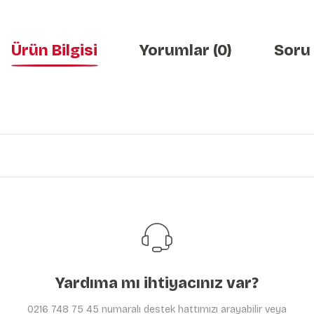
Ürün Bilgisi
Yorumlar (0)
Soru
Bu ürünün fiyat bilgisi, resim, ürün açıklamalarında ve diğer konularda y
Görüş ve önerileriniz için teşekkür ederiz.
Ürün resmi kalitesiz, bozuk veya görüntülenemiyor.
Ürün açıklamasında eksik bilgiler bulunuyor.
Ürün bilgilerinde hatalar bulunuyor.
Ürün fiyatı diğer sitelerden daha pahalı.
Bu ürüne benzer farklı alternatifler olmalı.
Yardıma mı ihtiyacınız var?
0216 748 75 45 numaralı destek hattımızı arayabilir veya