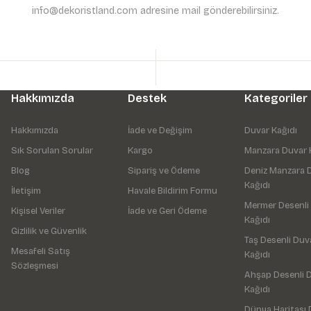
info@dekoristland.com adresine mail gönderebilirsiniz.
Hakkımızda
Destek
Kategoriler
Hakkımızda
İade ve Değişim
Duvar Kağıdı
Sık Sorulan Sorular
Kargo
Manzara Duvar 
Blog
Sipariş ve Ödeme
Deniz Manzara 
Kağıdı
İletişim
Havale Bildirim Formu
Mermer Desenli
Kişisel Veriler
İade ve Geri Ödeme
Kağıdı
Gizlilik ve Güvenlik
Taş Desenli Duv
Mesafeli Satış
Kağıdı
Sözleşmesi
Ahşap Desenli 
Kağıdı
Dünya Haritası 