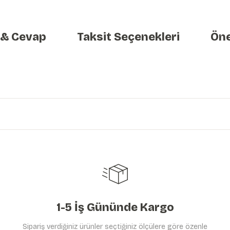
 & Cevap
Taksit Seçenekleri
Öne
etersiz gördüğünüz noktaları öneri formunu kullanarak tarafımıza iletebilirs
Ürün hakkında henüz soru sorulmamış.
Bu ürüne ilk yorumu siz yapın!
Yorum Yaz
Soru Sor
1-5 İş Gününde Kargo
Sipariş verdiğiniz ürünler seçtiğiniz ölçülere göre özenle