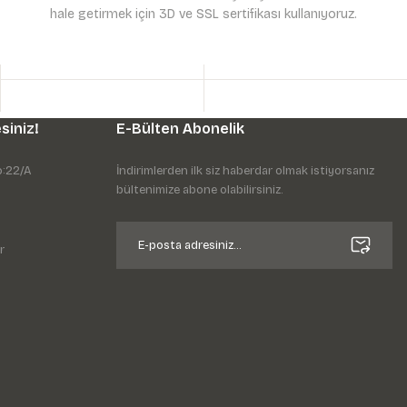
hale getirmek için 3D ve SSL sertifikası kullanıyoruz.
siniz!
E-Bülten Abonelik
o:22/A
İndirimlerden ilk siz haberdar olmak istiyorsanız
bültenimize abone olabilirsiniz.
r