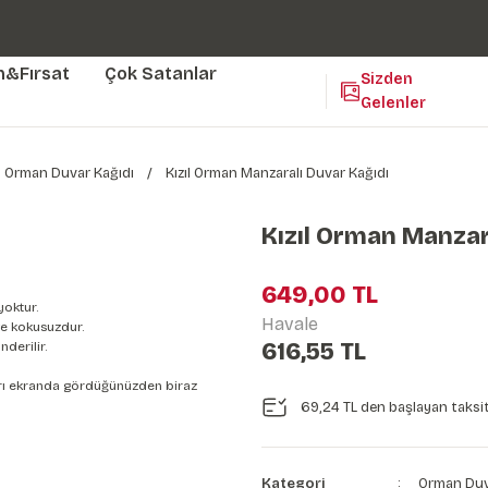
Duvar ölçünüze özel üretim | 3 farklı malzeme seçeneği 😎
Yaşam Alanlarınıza Sanat Katıyoruz 🤍
Kendinden Yapışkanlı Kolay Uygulanan Duvar Kağıtları😇
m&Fırsat
Çok Satanlar
Sizden
Gelenler
Orman Duvar Kağıdı
Kızıl Orman Manzaralı Duvar Kağıdı
Kızıl Orman Manzar
649,00 TL
yoktur.
Havale
e kokusuzdur.
616,55 TL
derilir.
nları ekranda gördüğünüzden biraz
69,24 TL den başlayan taksit
Kategori
Orman Duv