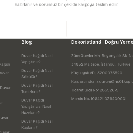
hazırlanır ve sorunsuz bir şekilde kargoya teslim edilir.
Gönder
Blog
Dekoristland | Doğru Yerde
Duvar Kağıdı Nasıl
Zümrütevler Mh. Begonyalık Sk. N
Yapıştırılır?
Kağıdı
34852 Maltepe, İstanbul, Türkiye
Duvar Kağıdı Nasıl
Duvar
Küçükyalı VD | 3200075520
Sökülür?
Kep: ersindeniz.durum@hs01.kep.t
Duvar Kağıdı Nasıl
 Duvar
Ticaret Sicil No: 285526-5
Temizlenir?
Mersis No: 1064211036400001
Duvar Kağıdı
ar
Yapıştırıcısı Nasıl
Hazırlanır?
Duvar
Duvar Kağıdı Nasıl
Kaplanır?
Duvar