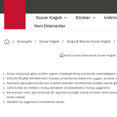
Duvar Kağıdı
Sticker
İndiri
Yeni Eklenenler
Anasayfa
Duvar Kağıdı
Doğa & Manza Duvar Kağıdı
Duvar ölçünüze göre üretim yapılır. Özelleştirilmiş ürünlerde iade/değişim 
EPSON REÇİNE MÜREKKEP | Hassas ortamlarda kullanıma uygun, su bazlı v
Numune siparişlerinizde tüm malzemelerden A4 ebatında baskılı olarak gön
Canlı baskı ve renkler | Kolay silinebilir ve sökülebilir | Kolay uygulama
Ekranınızın renk, ışık, kontrast vb. ayarlarına bağlı olarak, ürünün renk to
farklı olabilir.
İstanbul içi uygulama hizmetimiz vardır.