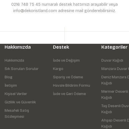
0216 748 75 45 numaralı destek hattımızı arayabilir veya
info@dekoristland.com adresine mail gönderebilirsiniz.
Hakkımızda
Destek
Kategoriler
Hakkımızda
İade ve Değişim
Duvar Kağıdı
Sık Sorulan Sorular
Kargo
Manzara Duvar 
Blog
Sipariş ve Ödeme
Deniz Manzara 
Kağıdı
İletişim
Havale Bildirim Formu
Mermer Desenli
Kişisel Veriler
İade ve Geri Ödeme
Kağıdı
Gizlilik ve Güvenlik
Taş Desenli Duv
Mesafeli Satış
Kağıdı
Sözleşmesi
Ahşap Desenli 
Kağıdı