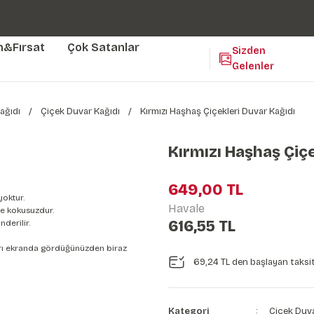
Duvar ölçünüze özel üretim | 3 farklı malzeme seçeneği 😎
Yaşam Alanlarınıza Sanat Katıyoruz 🤍
Kendinden Yapışkanlı Kolay Uygulanan Duvar Kağıtları😇
m&Fırsat
Çok Satanlar
Sizden
Gelenler
ağıdı
Çiçek Duvar Kağıdı
Kırmızı Haşhaş Çiçekleri Duvar Kağıdı
Kırmızı Haşhaş Çiçe
649,00 TL
yoktur.
Havale
e kokusuzdur.
616,55 TL
derilir.
nları ekranda gördüğünüzden biraz
69,24 TL den başlayan taksit
Kategori
Çiçek Duva