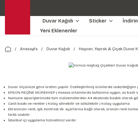
Duvar Kağıdı
Sticker
İndiri
Yeni Eklenenler
Anasayfa
Duvar Kağıdı
Hayvan, Yaprak & Çiçek Duvar K
Duvar ölçünüze göre üretim yapılır. Özelleştirilmiş ürünlerde iade/değişim 
EPSON REÇİNE MÜREKKEP | Hassas ortamlarda kullanıma uygun, su bazlı v
Numune siparişlerinizde tüm malzemelerden A4 ebatında baskılı olarak gön
Canlı baskı ve renkler | Kolay silinebilir ve sökülebilir | Kolay uygulama
Ekranınızın renk, ışık, kontrast vb. ayarlarına bağlı olarak, ürünün renk to
farklı olabilir.
İstanbul içi uygulama hizmetimiz vardır.