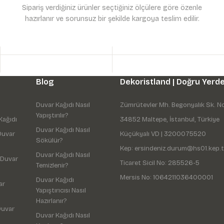
Sipariş verdiğiniz ürünler seçtiğiniz ölçülere göre özenle
hazırlanır ve sorunsuz bir şekilde kargoya teslim edilir.
Gönder
Blog
Dekoristland | Doğru Yerde
Duvar Kağıdı Nasıl
Zümrütevler Mh. Begonyalık Sk. N
Yapıştırılır?
Kağıdı
34852 Maltepe, İstanbul, Türkiye
Duvar Kağıdı Nasıl
Duvar
Küçükyalı VD | 3200075520
Sökülür?
Kep: ersindeniz.durum@hs01.kep.t
Duvar Kağıdı Nasıl
 Duvar
Ticaret Sicil No: 285526-5
Temizlenir?
Mersis No: 1064211036400001
Duvar Kağıdı
ar
Yapıştırıcısı Nasıl
Hazırlanır?
Duvar
Duvar Kağıdı Nasıl