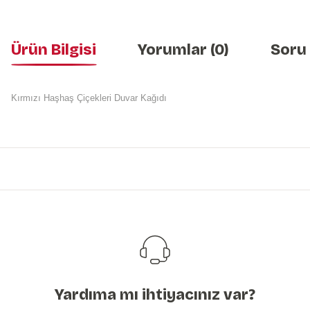
Ürün Bilgisi
Yorumlar (0)
Soru
Kırmızı Haşhaş Çiçekleri Duvar Kağıdı
Bu ürünün fiyat bilgisi, resim, ürün açıklamalarında ve diğer konularda y
Görüş ve önerileriniz için teşekkür ederiz.
Ürün resmi kalitesiz, bozuk veya görüntülenemiyor.
Ürün açıklamasında eksik bilgiler bulunuyor.
Ürün bilgilerinde hatalar bulunuyor.
Ürün fiyatı diğer sitelerden daha pahalı.
Bu ürüne benzer farklı alternatifler olmalı.
Yardıma mı ihtiyacınız var?