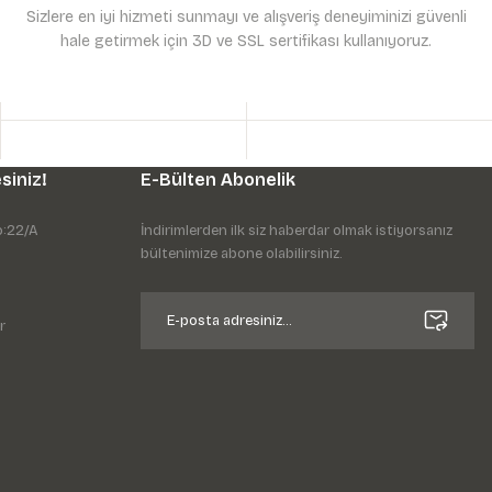
Sizlere en iyi hizmeti sunmayı ve alışveriş deneyiminizi güvenli
hale getirmek için 3D ve SSL sertifikası kullanıyoruz.
siniz!
E-Bülten Abonelik
o:22/A
İndirimlerden ilk siz haberdar olmak istiyorsanız
bültenimize abone olabilirsiniz.
r