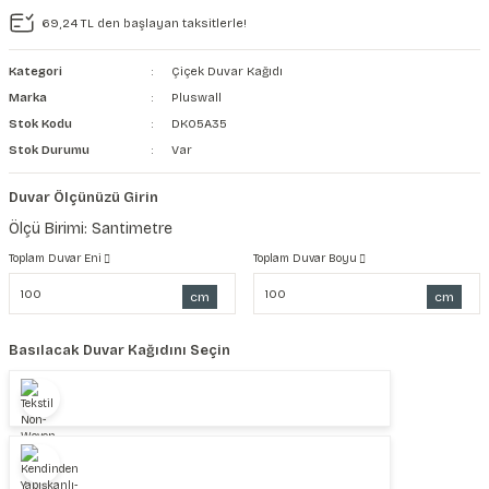
69,24 TL den başlayan taksitlerle!
şkanlı Duvar Kanvası
Kategori
Çiçek Duvar Kağıdı
Kağıdı
Marka
Pluswall
Stok Kodu
DK05A35
Stok Durumu
Var
Duvar Ölçünüzü Girin
Ölçü Birimi: Santimetre
Toplam Duvar Eni
Toplam Duvar Boyu
cm
cm
Basılacak Duvar Kağıdını Seçin