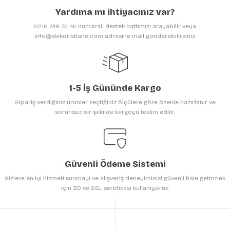
Ürün açıklamasında eksik bilgiler bulunuyor.
Yardıma mı ihtiyacınız var?
Ürün bilgilerinde hatalar bulunuyor.
0216 748 75 45 numaralı destek hattımızı arayabilir veya
Ürün fiyatı diğer sitelerden daha pahalı.
info@dekoristland.com adresine mail gönderebilirsiniz.
Bu ürüne benzer farklı alternatifler olmalı.
1-5 İş Gününde Kargo
Sipariş verdiğiniz ürünler seçtiğiniz ölçülere göre özenle hazırlanır ve
sorunsuz bir şekilde kargoya teslim edilir.
Gönder
Güvenli Ödeme Sistemi
Sizlere en iyi hizmeti sunmayı ve alışveriş deneyiminizi güvenli hale getirmek
için 3D ve SSL sertifikası kullanıyoruz.