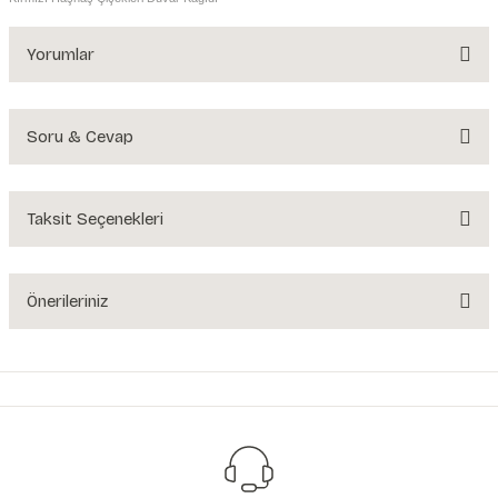
Yorumlar
Soru & Cevap
Bu ürüne ilk yorumu siz yapın!
Yorum Yaz
Taksit Seçenekleri
Ürün hakkında henüz soru sorulmamış.
Soru Sor
Önerileriniz
Bu ürünün fiyat bilgisi, resim, ürün açıklamalarında ve diğer konularda
yetersiz gördüğünüz noktaları öneri formunu kullanarak tarafımıza
iletebilirsiniz.
Görüş ve önerileriniz için teşekkür ederiz.
Ürün resmi kalitesiz, bozuk veya görüntülenemiyor.