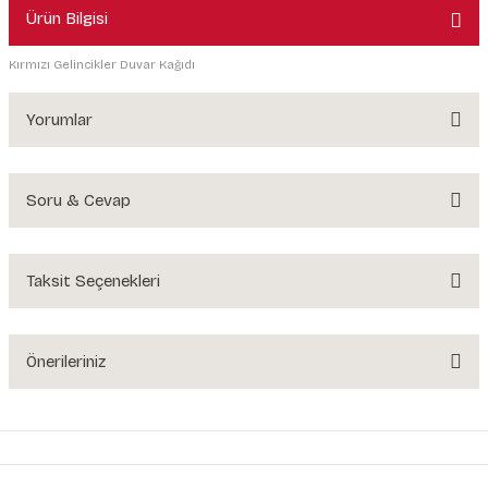
Ürün Bilgisi
Kırmızı Gelincikler Duvar Kağıdı
Yorumlar
Soru & Cevap
Bu ürüne ilk yorumu siz yapın!
Yorum Yaz
Taksit Seçenekleri
Ürün hakkında henüz soru sorulmamış.
Soru Sor
Önerileriniz
Bu ürünün fiyat bilgisi, resim, ürün açıklamalarında ve diğer konularda
yetersiz gördüğünüz noktaları öneri formunu kullanarak tarafımıza
iletebilirsiniz.
Görüş ve önerileriniz için teşekkür ederiz.