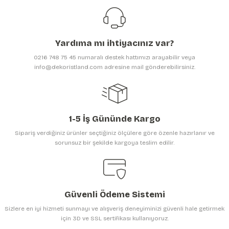
Ürün resmi kalitesiz, bozuk veya görüntülenemiyor.
Ürün açıklamasında eksik bilgiler bulunuyor.
Yardıma mı ihtiyacınız var?
Ürün bilgilerinde hatalar bulunuyor.
0216 748 75 45 numaralı destek hattımızı arayabilir veya
Ürün fiyatı diğer sitelerden daha pahalı.
info@dekoristland.com adresine mail gönderebilirsiniz.
Bu ürüne benzer farklı alternatifler olmalı.
1-5 İş Gününde Kargo
Sipariş verdiğiniz ürünler seçtiğiniz ölçülere göre özenle hazırlanır ve
sorunsuz bir şekilde kargoya teslim edilir.
Gönder
Güvenli Ödeme Sistemi
Sizlere en iyi hizmeti sunmayı ve alışveriş deneyiminizi güvenli hale getirmek
için 3D ve SSL sertifikası kullanıyoruz.