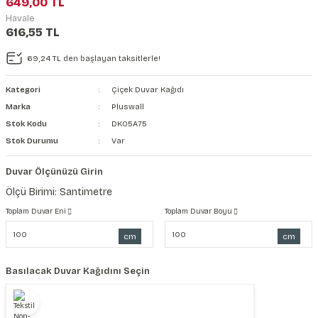
649,00 TL
şkanlı Duvar Kanvası
Havale
616,55 TL
Kağıdı
69,24 TL den başlayan taksitlerle!
Kategori
Çiçek Duvar Kağıdı
Marka
Pluswall
Stok Kodu
DK05A75
Stok Durumu
Var
Duvar Ölçünüzü Girin
Ölçü Birimi: Santimetre
Toplam Duvar Eni
Toplam Duvar Boyu
cm
cm
Basılacak Duvar Kağıdını Seçin