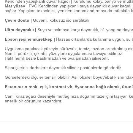
Kendinden yapışkanlı duvar kağıdı | Kurulumu kolay, banyo ve mutf
Mat yüzey |
PVC Kendinden yapışkanlı suya dayanıklı duvar kağıdı. K
sağlar. Yapışkan teknolojisi, yeniden konumlandırmayı da mümkün kı
Çevre dostu |
Güvenli, kokusuz iso sertifikalı.
Ultra dayanıklı |
Suya ve solmaya karşı dayanıklı, b1 yangına dayanı
Epson reçine mürekkep |
Hassas ortamlarda kullanıma uygun, su ba
Uygulama yapılacak yüzeyin pürüzsüz, temiz, tozdan arındırılmış olm
Nemli, pürüzlü, çıkıntılı yüzeylere uygulanması tavsiye edilmez.
Hafif nemli bezle bastırmadan ve ovalamadan silinebilir.
Siparişleriniz darbelere dayanıklı silindir postüplerde gönderilir.
Görsellerdeki ölçüler temsili olabilir. Asıl ölçüler boyut/ebat kısmındaki
Ekranınızın renk, ışık, kontrast vb. Ayarlarına bağlı olarak, ürü
Canlı kiraz ağacı deseniyle mutfağınıza doğanın tazeliğini taşıyan
ke
enerjik bir görünüm kazandırır.
Bu ürünün fiyat bilgisi, resim, ürün açıklamalarında ve diğer konularda y
Görüş ve önerileriniz için teşekkür ederiz.
Ürün resmi kalitesiz, bozuk veya görüntülenemiyor.