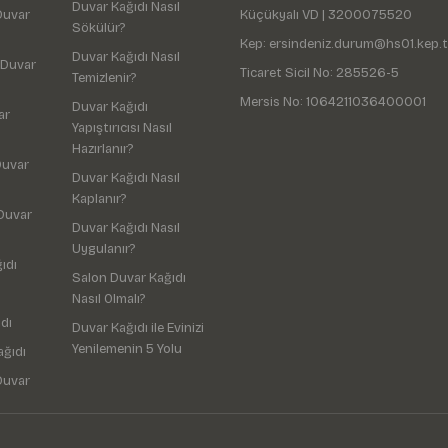
Duvar Kağıdı Nasıl
Duvar
Küçükyalı VD | 3200075520
Sökülür?
Kep: ersindeniz.durum@hs01.kep.t
Duvar Kağıdı Nasıl
 Duvar
Ticaret Sicil No: 285526-5
Temizlenir?
Mersis No: 1064211036400001
Duvar Kağıdı
ar
Yapıştırıcısı Nasıl
Hazırlanır?
Duvar
Duvar Kağıdı Nasıl
Kaplanır?
Duvar
Duvar Kağıdı Nasıl
Uygulanır?
ıdı
Salon Duvar Kağıdı
Nasıl Olmalı?
dı
Duvar Kağıdı ile Evinizi
Yenilemenin 5 Yolu
ağıdı
Duvar