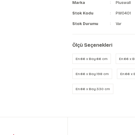
Marka
Pluswall
Stok Kodu
PW0401
Stok Durumu
Var
Ölçü Seçenekleri
En:66 x Boy:66 cm
En:66 x 
En:66 x Boy:198 cm
En:66 x
En:66 x Boy:330 cm