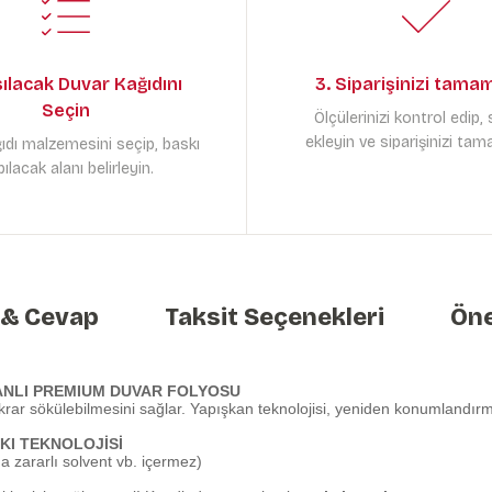
sılacak Duvar Kağıdını
3. Siparişinizi tama
Seçin
Ölçülerinizi kontrol edip,
ekleyin ve siparişinizi tam
ıdı malzemesini seçip, baskı
ılacak alanı belirleyin.
 & Cevap
Taksit Seçenekleri
Öne
ANLI PREMIUM DUVAR FOLYOSU
krar sökülebilmesini sağlar. Yapışkan teknolojisi, yeniden konumlandırma
KI TEKNOLOJİSİ
 zararlı solvent vb. içermez)