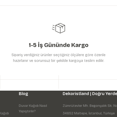
Yorum Yaz
Soru Sor
1-5 İş Gününde Kargo
Sipariş verdiğiniz ürünler seçtiğiniz ölçülere göre özenle
hazırlanır ve sorunsuz bir şekilde kargoya teslim edilir.
Gönder
Blog
Dekoristland | Doğru Yerde
Duvar Kağıdı Nasıl
Zümrütevler Mh. Begonyalık Sk. N
Yapıştırılır?
Kağıdı
34852 Maltepe, İstanbul, Türkiye