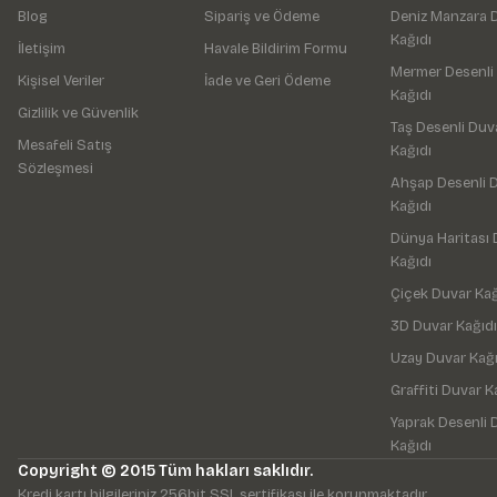
Blog
Sipariş ve Ödeme
Deniz Manzara 
Kağıdı
İletişim
Havale Bildirim Formu
Mermer Desenli
Kişisel Veriler
İade ve Geri Ödeme
Kağıdı
Gizlilik ve Güvenlik
Taş Desenli Duv
Mesafeli Satış
Kağıdı
Sözleşmesi
Ahşap Desenli 
Kağıdı
Dünya Haritası 
Kağıdı
Çiçek Duvar Kağ
3D Duvar Kağıdı
Uzay Duvar Kağı
Graffiti Duvar K
Yaprak Desenli 
Kağıdı
Copyright © 2015 Tüm hakları saklıdır.
Kredi kartı bilgileriniz 256bit SSL sertifikası ile korunmaktadır.