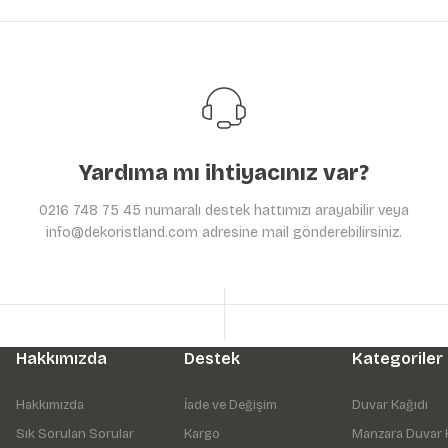
Ürün açıklamasında eksik bilgiler bulunuyor.
Ürün bilgilerinde hatalar bulunuyor.
Ürün fiyatı diğer sitelerden daha pahalı.
Bu ürüne benzer farklı alternatifler olmalı.
Yardıma mı ihtiyacınız var?
0216 748 75 45 numaralı destek hattımızı arayabilir veya
info@dekoristland.com adresine mail gönderebilirsiniz.
Hakkımızda
Destek
Kategoriler
Hakkımızda
İade ve Değişim
Duvar Kağıdı
Sık Sorulan Sorular
Kargo
Manzara Duvar 