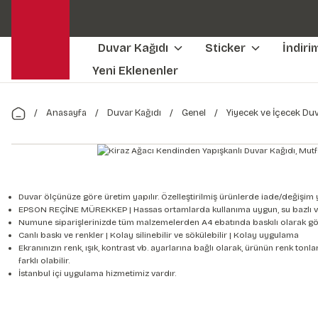
Duvar Kağıdı
Sticker
İndiri
Yeni Eklenenler
Anasayfa
Duvar Kağıdı
Genel
Yiyecek ve İçecek Duv
Duvar ölçünüze göre üretim yapılır. Özelleştirilmiş ürünlerde iade/değişim 
EPSON REÇİNE MÜREKKEP | Hassas ortamlarda kullanıma uygun, su bazlı v
Numune siparişlerinizde tüm malzemelerden A4 ebatında baskılı olarak gön
Canlı baskı ve renkler | Kolay silinebilir ve sökülebilir | Kolay uygulama
Ekranınızın renk, ışık, kontrast vb. ayarlarına bağlı olarak, ürünün renk to
farklı olabilir.
İstanbul içi uygulama hizmetimiz vardır.