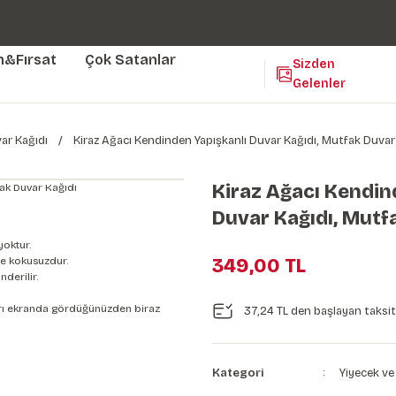
Duvar ölçünüze özel üretim | 3 farklı malzeme seçeneği 😎
Yaşam Alanlarınıza Sanat Katıyoruz 🤍
Kendinden Yapışkanlı Kolay Uygulanan Duvar Kağıtları😇
m&Fırsat
Çok Satanlar
Sizden
Gelenler
ar Kağıdı
Kiraz Ağacı Kendinden Yapışkanlı Duvar Kağıdı, Mutfak Duvar
Kiraz Ağacı Kendin
Duvar Kağıdı, Mutf
yoktur.
e kokusuzdur.
349,00 TL
derilir.
nları ekranda gördüğünüzden biraz
37,24 TL den başlayan taksitl
Kategori
Yiyecek ve