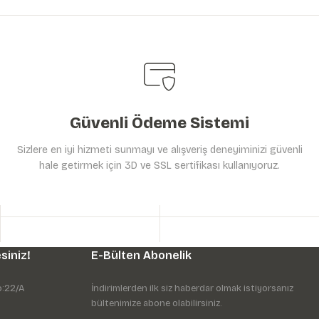
Güvenli Ödeme Sistemi
Sizlere en iyi hizmeti sunmayı ve alışveriş deneyiminizi güvenli
hale getirmek için 3D ve SSL sertifikası kullanıyoruz.
siniz!
E-Bülten Abonelik
o:22/A
İndirimlerden ilk siz haberdar olmak istiyorsanız
bültenimize abone olabilirsiniz.