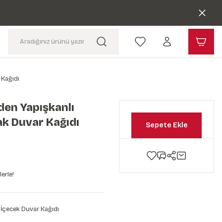
 Kağıdı
den Yapışkanlı
ak Duvar Kağıdı
Sepete Ekle
erle!
 İçecek Duvar Kağıdı