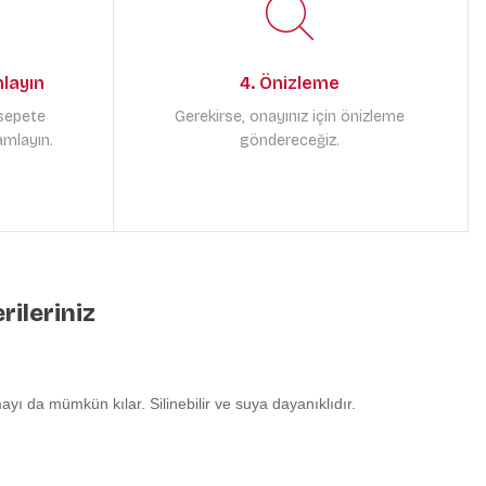
mlayın
4. Önizleme
 sepete
Gerekirse, onayınız için önizleme
amlayın.
göndereceğiz.
rileriniz
yı da mümkün kılar. Silinebilir ve suya dayanıklıdır.