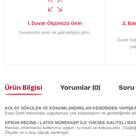
1. Duvar Ölçünüzü Girin
2. Ba
Duvarınızın enini ve yüksekliğini girin.
Duvar kağ
yap
Ürün Bilgisi
Yorumlar (0)
Soru
KOLAY SÖKÜLEN VE KONUMLANDIRILAN KENDİNDEN YAPIŞK
Easy Dot® teknolojisi uygulamayı çok kolaylaştırır ve gerektiğinde te
EPSON REÇİNE / LATEX MÜREKKEP İLE YÜKSEK KALİTELİ BAS
Hassas ortamlarda kullanıma uygun, su bazlı ve kokusuzdur. (Sağlığa
Ölçüler en x boy olarak verilmiştir.