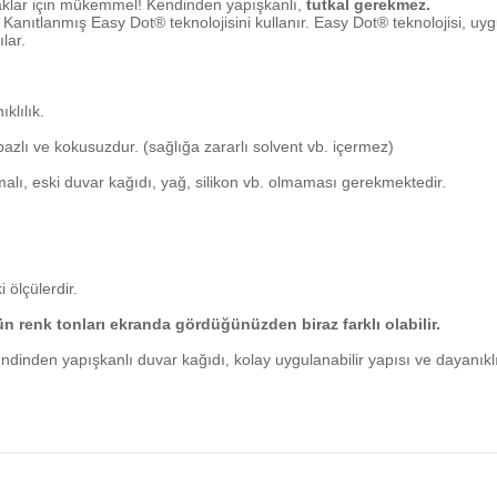
aklar için mükemmel! Kendinden yapışkanlı,
tutkal gerekmez.
anıtlanmış Easy Dot® teknolojisini kullanır. Easy Dot® teknolojisi, uygu
lar.
klılık.
zlı ve kokusuzdur. (sağlığa zararlı solvent vb. içermez)
alı, eski duvar kağıdı, yağ, silikon vb. olmaması gerekmektedir.
 ölçülerdir.
nün renk tonları ekranda gördüğünüzden biraz farklı olabilir.
ndinden yapışkanlı duvar kağıdı, kolay uygulanabilir yapısı ve dayanıkl
etersiz gördüğünüz noktaları öneri formunu kullanarak tarafımıza iletebilirs
Ürün hakkında henüz soru sorulmamış.
Bu ürüne ilk yorumu siz yapın!