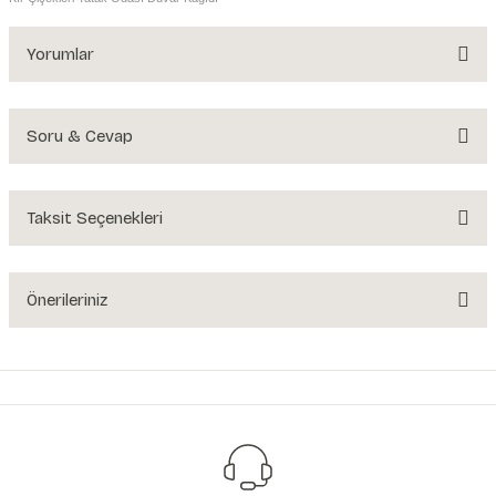
Yorumlar
Soru & Cevap
Bu ürüne ilk yorumu siz yapın!
Yorum Yaz
Taksit Seçenekleri
Ürün hakkında henüz soru sorulmamış.
Soru Sor
Önerileriniz
Bu ürünün fiyat bilgisi, resim, ürün açıklamalarında ve diğer konularda
yetersiz gördüğünüz noktaları öneri formunu kullanarak tarafımıza
iletebilirsiniz.
Görüş ve önerileriniz için teşekkür ederiz.
Ürün resmi kalitesiz, bozuk veya görüntülenemiyor.