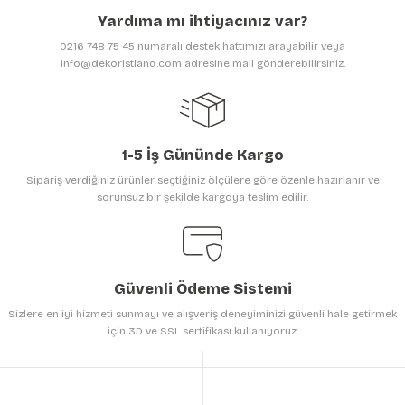
Ürün açıklamasında eksik bilgiler bulunuyor.
Yardıma mı ihtiyacınız var?
Ürün bilgilerinde hatalar bulunuyor.
0216 748 75 45 numaralı destek hattımızı arayabilir veya
Ürün fiyatı diğer sitelerden daha pahalı.
info@dekoristland.com adresine mail gönderebilirsiniz.
Bu ürüne benzer farklı alternatifler olmalı.
1-5 İş Gününde Kargo
Sipariş verdiğiniz ürünler seçtiğiniz ölçülere göre özenle hazırlanır ve
sorunsuz bir şekilde kargoya teslim edilir.
Gönder
Güvenli Ödeme Sistemi
Sizlere en iyi hizmeti sunmayı ve alışveriş deneyiminizi güvenli hale getirmek
için 3D ve SSL sertifikası kullanıyoruz.