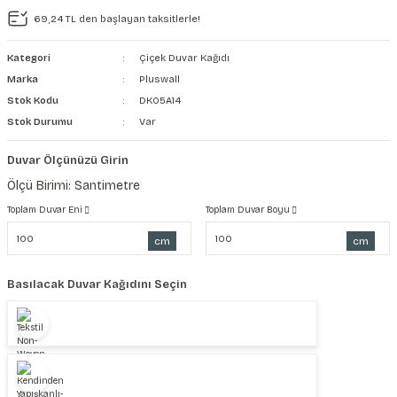
69,24 TL den başlayan taksitlerle!
şkanlı Duvar Kanvası
Kategori
Çiçek Duvar Kağıdı
Kağıdı
Marka
Pluswall
Stok Kodu
DK05A14
Stok Durumu
Var
Duvar Ölçünüzü Girin
Ölçü Birimi: Santimetre
Toplam Duvar Eni
Toplam Duvar Boyu
cm
cm
Basılacak Duvar Kağıdını Seçin