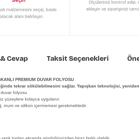
Seçin
Ölçülerinizi kontrol edip,
ekleyin ve siparişinizi tam
ıdı malzemesini seçip, baskı
ılacak alanı belirleyin.
 & Cevap
Taksit Seçenekleri
Öne
ŞKANLI PREMIUM DUVAR FOLYOSU
tiğinde tekrar sökülebilmesini sağlar. Yapışkan teknolojisi, yeni
 duvar folyosu
üz yüzeylere kolayca uygulanır.
ağ, mum ve silikon içermemesi gerekmektedir.
n renk tonları ekranda gördüğünüzden biraz farklı olabilir.