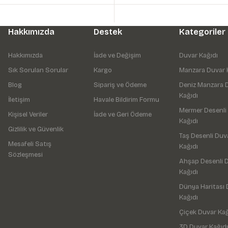
Hakkımızda
Destek
Kategoriler
Hakkımızda
İade ve Değişim
Duvar Kağıdı
Sık Sorulan Sorular
Kargo
Manzara Duvar 
Blog
Sipariş ve Ödeme
Deniz Manzara 
Kağıdı
İletişim
Havale Bildirim Formu
Mermer Desenli
Kişisel Veriler
İade ve Geri Ödeme
Kağıdı
Gizlilik ve Güvenlik
Taş Desenli Duv
Mesafeli Satış
Kağıdı
Sözleşmesi
Ahşap Desenli 
Kağıdı
Dünya Haritası 
Kağıdı
Çiçek Duvar Kağ
3D Duvar Kağıdı