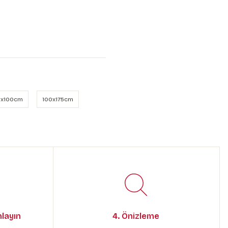
x100cm
100x175cm
mlayın
4. Önizleme