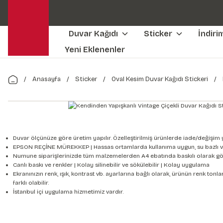
Duvar Kağıdı
Sticker
İndiri
Yeni Eklenenler
Anasayfa
Sticker
Oval Kesim Duvar Kağıdı Stickeri
Duvar ölçünüze göre üretim yapılır. Özelleştirilmiş ürünlerde iade/değişim 
EPSON REÇİNE MÜREKKEP | Hassas ortamlarda kullanıma uygun, su bazlı v
Numune siparişlerinizde tüm malzemelerden A4 ebatında baskılı olarak gön
Canlı baskı ve renkler | Kolay silinebilir ve sökülebilir | Kolay uygulama
Ekranınızın renk, ışık, kontrast vb. ayarlarına bağlı olarak, ürünün renk to
farklı olabilir.
İstanbul içi uygulama hizmetimiz vardır.