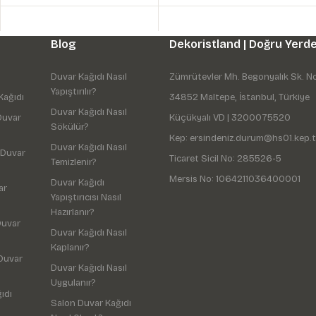
Blog
Dekoristland | Doğru Yerde
Duvar Kağıdı Nasıl
Zümrütevler Mh. Begonyalık Sk. N
Yapıştırılır?
Kağıdı
34852 Maltepe, İstanbul, Türkiye
Duvar Kağıdı Nasıl
Duvar
Küçükyalı VD | 3200075520
Sökülür?
Kep: ersindeniz.durum@hs01.kep.t
Duvar Kağıdı Nasıl
 Duvar
Ticaret Sicil No: 285526-5
Temizlenir?
Mersis No: 1064211036400001
Duvar Kağıdı
ar
Yapıştırıcısı Nasıl
Hazırlanır?
Duvar
Duvar Kağıdı Nasıl
Kaplanır?
Duvar
Duvar Kağıdı Nasıl
Uygulanır?
ıdı
Salon Duvar Kağıdı