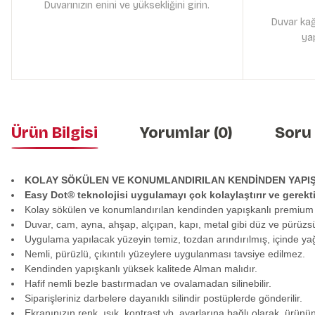
Duvarınızın enini ve yüksekliğini girin.
Duvar kağ
yap
Ürün Bilgisi
Yorumlar (0)
Soru
KOLAY SÖKÜLEN VE KONUMLANDIRILAN KENDİNDEN YAPI
Easy Dot® teknolojisi uygulamayı çok kolaylaştırır ve gerek
Kolay sökülen ve konumlandırılan kendinden yapışkanlı premium
Duvar, cam, ayna, ahşap, alçıpan, kapı, metal gibi düz ve pürüzs
Uygulama yapılacak yüzeyin temiz, tozdan arındırılmış, içinde y
Nemli, pürüzlü, çıkıntılı yüzeylere uygulanması tavsiye edilmez.
Kendinden yapışkanlı yüksek kalitede Alman malıdır.
Hafif nemli bezle bastırmadan ve ovalamadan silinebilir.
Siparişleriniz darbelere dayanıklı silindir postüplerde gönderilir.
Ekranınızın renk, ışık, kontrast vb. ayarlarına bağlı olarak, ürünü