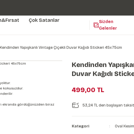
Duvar ölçünüze özel üretim | 3 farklı malzeme seçeneği 😎
Yaşam Alanlarınıza Sanat Katıyoruz 🤍
Kendinden Yapışkanlı Kolay Uygulanan Duvar Kağıtları😇
m&Fırsat
Çok Satanlar
Sizden
Gelenler
Kendinden Yapışkanlı Vintage Çiçekli Duvar Kağıdı Stickeri 45x75cm
Kendinden Yapışkan
Duvar Kağıdı Stick
yoktur.
e kokusuzdur.
499,00 TL
derilir.
nları ekranda gördüğünüzden biraz
53,24 TL den başlayan taksitl
Kategori
Oval Kesim