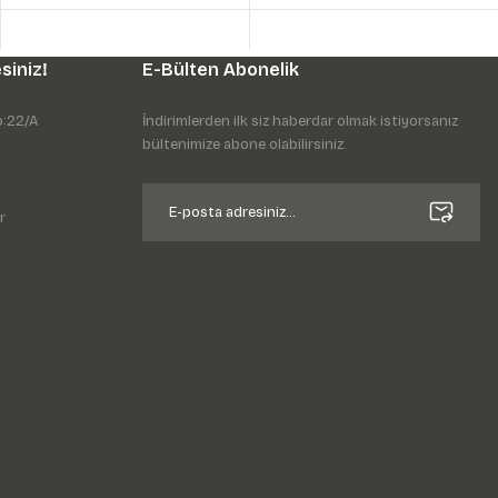
siniz!
E-Bülten Abonelik
o:22/A
İndirimlerden ilk siz haberdar olmak istiyorsanız
bültenimize abone olabilirsiniz.
r