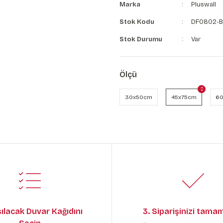
Marka
Pluswall
Stok Kodu
DF0802-B
Stok Durumu
Var
Ölçü
30x50cm
45x75cm
60
sılacak Duvar Kağıdını
3. Siparişinizi tama