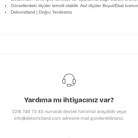
Görsellerdeki ölçüler temsili olabilir. Asıl ölçüler Boyut/Ebat kısmın
Dekoristland | Doğru Yerdesiniz
Bu ürünün fiyat bilgisi, resim, ürün açıklamalarında ve diğer konularda y
Görüş ve önerileriniz için teşekkür ederiz.
Ürün resmi kalitesiz, bozuk veya görüntülenemiyor.
Ürün açıklamasında eksik bilgiler bulunuyor.
Ürün bilgilerinde hatalar bulunuyor.
Ürün fiyatı diğer sitelerden daha pahalı.
Bu ürüne benzer farklı alternatifler olmalı.
Yardıma mı ihtiyacınız var?
0216 748 75 45 numaralı destek hattımızı arayabilir veya
info@dekoristland.com adresine mail gönderebilirsiniz.