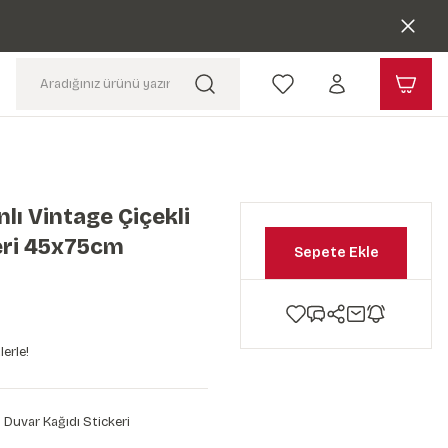
lı Vintage Çiçekli
eri 45x75cm
Sepete Ekle
erle!
 Duvar Kağıdı Stickeri