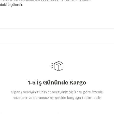
daki ölçülerdir.
etersiz gördüğünüz noktaları öneri formunu kullanarak tarafımıza iletebilirs
Ürün hakkında henüz soru sorulmamış.
Bu ürüne ilk yorumu siz yapın!
Yorum Yaz
Soru Sor
1-5 İş Gününde Kargo
Sipariş verdiğiniz ürünler seçtiğiniz ölçülere göre özenle
hazırlanır ve sorunsuz bir şekilde kargoya teslim edilir.
Gönder