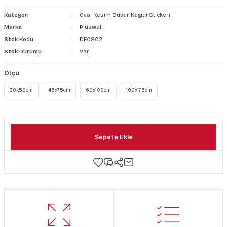
şkanlı Duvar Kanvası
Kategori
Oval Kesim Duvar Kağıdı Stickeri
Marka
Pluswall
Kağıdı
Stok Kodu
DF0802
Stok Durumu
Var
Ölçü
30x50cm
45x75cm
60x100cm
100x175cm
Sepete Ekle