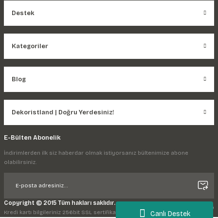
Destek
Kategoriler
Blog
Dekoristland | Doğru Yerdesiniz!
E-Bülten Abonelik
İndirimlerden ilk siz haberdar olmak istiyorsanız bültenimize abone
olabilirsiniz.
Copyright © 2015 Tüm hakları saklıdır.
Kredi kartı bilgileriniz 256bit SSL sertifikası ile korunmaktadır.
Canlı Destek