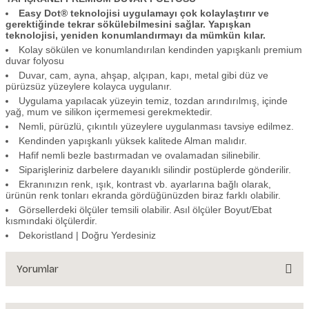
Easy Dot® teknolojisi uygulamayı çok kolaylaştırır ve
gerektiğinde tekrar sökülebilmesini sağlar. Yapışkan
teknolojisi, yeniden konumlandırmayı da mümkün kılar.
Kolay sökülen ve konumlandırılan kendinden yapışkanlı premium
duvar folyosu
Duvar, cam, ayna, ahşap, alçıpan, kapı, metal gibi düz ve
pürüzsüz yüzeylere kolayca uygulanır.
Uygulama yapılacak yüzeyin temiz, tozdan arındırılmış, içinde
yağ, mum ve silikon içermemesi gerekmektedir.
Nemli, pürüzlü, çıkıntılı yüzeylere uygulanması tavsiye edilmez.
Kendinden yapışkanlı yüksek kalitede Alman malıdır.
Hafif nemli bezle bastırmadan ve ovalamadan silinebilir.
Siparişleriniz darbelere dayanıklı silindir postüplerde gönderilir.
Ekranınızın renk, ışık, kontrast vb. ayarlarına bağlı olarak,
ürünün renk tonları ekranda gördüğünüzden biraz farklı olabilir.
Görsellerdeki ölçüler temsili olabilir. Asıl ölçüler Boyut/Ebat
kısmındaki ölçülerdir.
Dekoristland | Doğru Yerdesiniz
Yorumlar