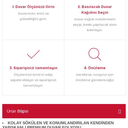
1. Duvar Ölçünüzü Girin
2. Basılacak Duvar
Kağıdını Seçin
Duvarınızın enini ve
yüksekliğini girin.
Duvar kağıdı malzemesini
seçip, baskı yapılacak alanı
belirleyin.
3. Siparişinizi tamamlayın
4. Önizleme
Ölçülerinizi kontrol edip,
Gerekirse, onayınız için
sepete ekleyin ve siparişinizi
önizleme göndereceğiz.
tamamlayın.
Ürün Bilgisi
KOLAY SÖKÜLEN VE KONUMLANDIRILAN KENDİNDEN
YAPIŞKANLI PREMIUM DUVAR FOLYOSU