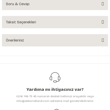
Soru & Cevap
Bu ürüne ilk yorumu siz yapın!
Yorum Yaz
Taksit Seçenekleri
Ürün hakkında henüz soru sorulmamış.
Soru Sor
Önerileriniz
Bu ürünün fiyat bilgisi, resim, ürün açıklamalarında ve diğer konularda
yetersiz gördüğünüz noktaları öneri formunu kullanarak tarafımıza
iletebilirsiniz.
Görüş ve önerileriniz için teşekkür ederiz.
Ürün resmi kalitesiz, bozuk veya görüntülenemiyor.
Ürün açıklamasında eksik bilgiler bulunuyor.
Yardıma mı ihtiyacınız var?
Ürün bilgilerinde hatalar bulunuyor.
0216 748 75 45 numaralı destek hattımızı arayabilir veya
Ürün fiyatı diğer sitelerden daha pahalı.
info@dekoristland.com adresine mail gönderebilirsiniz.
Bu ürüne benzer farklı alternatifler olmalı.