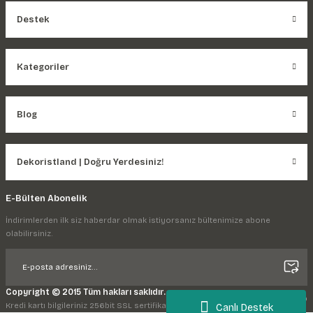
Destek
Kategoriler
Blog
Dekoristland | Doğru Yerdesiniz!
E-Bülten Abonelik
İndirimlerden ilk siz haberdar olmak istiyorsanız bültenimize abone
olabilirsiniz.
Copyright © 2015 Tüm hakları saklıdır.
Kredi kartı bilgileriniz 256bit SSL sertifikası ile korunmaktadır.
Canlı Destek