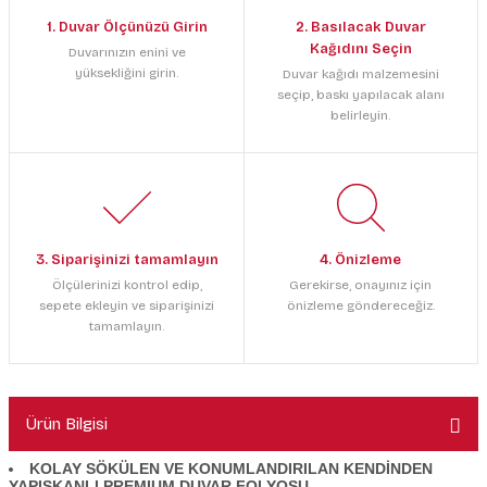
1. Duvar Ölçünüzü Girin
2. Basılacak Duvar
Kağıdını Seçin
Duvarınızın enini ve
yüksekliğini girin.
Duvar kağıdı malzemesini
seçip, baskı yapılacak alanı
belirleyin.
3. Siparişinizi tamamlayın
4. Önizleme
Ölçülerinizi kontrol edip,
Gerekirse, onayınız için
sepete ekleyin ve siparişinizi
önizleme göndereceğiz.
tamamlayın.
Ürün Bilgisi
KOLAY SÖKÜLEN VE KONUMLANDIRILAN KENDİNDEN
YAPIŞKANLI PREMIUM DUVAR FOLYOSU