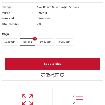
şkanlı Duvar Kanvası
Kategori
Oval Kesim Duvar Kağıdı Stickeri
Marka
Pluswall
Kağıdı
Stok Kodu
DF0805-B
Stok Durumu
Var
Ölçü
30x50cm
45x75cm
60x100cm
100x175cm
Sepete Ekle