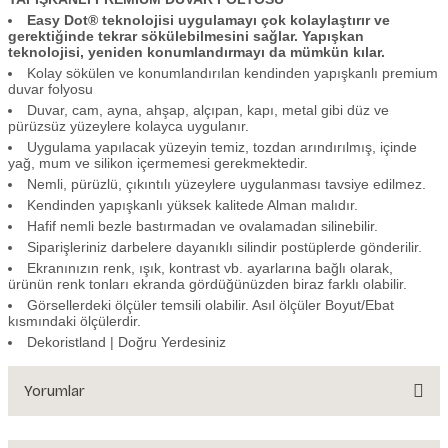
Easy Dot® teknolojisi uygulamayı çok kolaylaştırır ve
gerektiğinde tekrar sökülebilmesini sağlar. Yapışkan
teknolojisi, yeniden konumlandırmayı da mümkün kılar.
Kolay sökülen ve konumlandırılan kendinden yapışkanlı premium
duvar folyosu
Duvar, cam, ayna, ahşap, alçıpan, kapı, metal gibi düz ve
pürüzsüz yüzeylere kolayca uygulanır.
Uygulama yapılacak yüzeyin temiz, tozdan arındırılmış, içinde
yağ, mum ve silikon içermemesi gerekmektedir.
Nemli, pürüzlü, çıkıntılı yüzeylere uygulanması tavsiye edilmez.
Kendinden yapışkanlı yüksek kalitede Alman malıdır.
Hafif nemli bezle bastırmadan ve ovalamadan silinebilir.
Siparişleriniz darbelere dayanıklı silindir postüplerde gönderilir.
Ekranınızın renk, ışık, kontrast vb. ayarlarına bağlı olarak,
ürünün renk tonları ekranda gördüğünüzden biraz farklı olabilir.
Görsellerdeki ölçüler temsili olabilir. Asıl ölçüler Boyut/Ebat
kısmındaki ölçülerdir.
Dekoristland | Doğru Yerdesiniz
Yorumlar