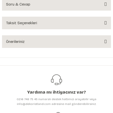
Soru & Cevap
Bu ürüne ilk yorumu siz yapın!
Yorum Yaz
Taksit Seçenekleri
Ürün hakkında henüz soru sorulmamış.
Soru Sor
Önerileriniz
Bu ürünün fiyat bilgisi, resim, ürün açıklamalarında ve diğer konularda
yetersiz gördüğünüz noktaları öneri formunu kullanarak tarafımıza
iletebilirsiniz.
Görüş ve önerileriniz için teşekkür ederiz.
Ürün resmi kalitesiz, bozuk veya görüntülenemiyor.
Ürün açıklamasında eksik bilgiler bulunuyor.
Yardıma mı ihtiyacınız var?
Ürün bilgilerinde hatalar bulunuyor.
0216 748 75 45 numaralı destek hattımızı arayabilir veya
Ürün fiyatı diğer sitelerden daha pahalı.
info@dekoristland.com adresine mail gönderebilirsiniz.
Bu ürüne benzer farklı alternatifler olmalı.