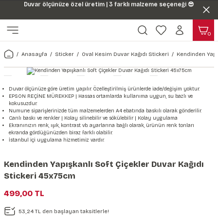
Duvar ölçünüze özel üretim | 3 farklı malzeme seçeneği 😎
Geri Dön
Geri Dön
0
ı
Harita & Şehir Duvar Kağıdı
Hayvan, Yaprak & Çiçek Duvar
Doğa & Manza Duvar Kağıdı
Tasarım & Sanatsal Duvar Ka
Genel
Ahşap, Mermer & Taş Desenli
Kağıdı
Anasayfa
Sticker
Oval Kesim Duvar Kağıdı Stickeri
Kendinden Yapış
Duvar Kağıdı
 Duvar Sticker
Dünya Haritası Duvar Kağıdı
Çiçek Duvar Kağıdı
Doğa Duvar Kağıdı
Soyut Duvar Kağıdı
3d Duvar Kağıdı
Mermer Desenli Duvar Kağıdı
Odası Duvar Kağıdı
r Kağıdı Stickeri
Türkiye Serisi Duvar Kağıdı
Yaprak Desenli Duvar Kağıdı
Manzara Duvar Kağıdı
Sanat Duvar Kağıdı
Araba Duvar Kağıdı
Duvar ölçünüze göre üretim yapılır. Özelleştirilmiş ürünlerde iade/değişim yoktur.
Taş Desenli Duvar Kağıdı
EPSON REÇİNE MÜREKKEP | Hassas ortamlarda kullanıma uygun, su bazlı ve
kokusuzdur.
 & Çiçek Duvar Kağıdı
ticker
Şehir & Ülke Duvar Kağıdı
Hayvan Duvar Kağıdı
Orman Duvar Kağıdı
Geometrik Duvar Kağıdı
Sağlık Duvar Kağıdı
Numune siparişlerinizde tüm malzemelerden A4 ebatında baskılı olarak gönderilir.
Canlı baskı ve renkler | Kolay silinebilir ve sökülebilir | Kolay uygulama
Ahşap Desenli Duvar Kağıdı
Ekranınızın renk, ışık, kontrast vb. ayarlarına bağlı olarak, ürünün renk tonları
ekranda gördüğünüzden biraz farklı olabilir.
Duvar Kağıdı
r Seti
Tropikal Duvar Kağıdı
Graffiti Duvar Kağıdı
Yiyecek ve İçecek Duvar Kağıdı
İstanbul içi uygulama hizmetimiz vardır.
Beton Duvar Kağıdı
tsal Duvar Kağıdı
er Setleri
Deniz Manzara Duvar Kağıdı
Mimari Duvar Kağıdı
Meslekler Duvar Kağıdı
Kendinden Yapışkanlı Soft Çiçekler Duvar Kağıdı
Stickeri 45x75cm
var Sticker Seti
Uzay Duvar Kağıdı
Müzik Duvar Kağıdı
499,00 TL
& Taş Desenli Duvar Kağıdı
53,24 TL den başlayan taksitlerle!