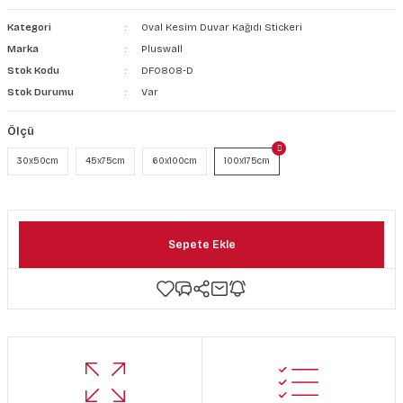
şkanlı Duvar Kanvası
Kategori
Oval Kesim Duvar Kağıdı Stickeri
Marka
Pluswall
Kağıdı
Stok Kodu
DF0808-D
Stok Durumu
Var
Ölçü
30x50cm
45x75cm
60x100cm
100x175cm
Sepete Ekle