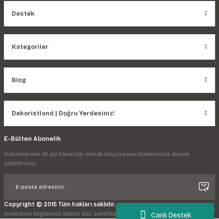
Destek
Kategoriler
Blog
Dekoristland | Doğru Yerdesiniz!
E-Bülten Abonelik
İndirimlerden ilk siz haberdar olmak istiyorsanız bültenimize abone
olabilirsiniz.
Copyright © 2015 Tüm hakları saklıdır.
Kredi kartı bilgileriniz 256bit SSL sertifikası ile korunmaktadır.
Canlı Destek