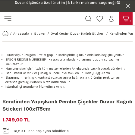
Duvar ölçünüze özel üretim | 3 farklı malzeme seçeneği 😎
Geri Dön
Geri Dön
0
ı
Harita & Şehir Duvar Kağıdı
Hayvan, Yaprak & Çiçek Duvar
Doğa & Manza Duvar Kağıdı
Tasarım & Sanatsal Duvar Ka
Genel
Ahşap, Mermer & Taş Desenli
Kağıdı
Anasayfa
Sticker
Oval Kesim Duvar Kağıdı Stickeri
Kendinden Yapı
Duvar Kağıdı
 Duvar Sticker
Dünya Haritası Duvar Kağıdı
Çiçek Duvar Kağıdı
Doğa Duvar Kağıdı
Soyut Duvar Kağıdı
3d Duvar Kağıdı
Mermer Desenli Duvar Kağıdı
Odası Duvar Kağıdı
r Kağıdı Stickeri
Türkiye Serisi Duvar Kağıdı
Yaprak Desenli Duvar Kağıdı
Manzara Duvar Kağıdı
Sanat Duvar Kağıdı
Araba Duvar Kağıdı
Duvar ölçünüze göre üretim yapılır. Özelleştirilmiş ürünlerde iade/değişim yoktur.
Taş Desenli Duvar Kağıdı
EPSON REÇİNE MÜREKKEP | Hassas ortamlarda kullanıma uygun, su bazlı ve
kokusuzdur.
 & Çiçek Duvar Kağıdı
ticker
Şehir & Ülke Duvar Kağıdı
Hayvan Duvar Kağıdı
Orman Duvar Kağıdı
Geometrik Duvar Kağıdı
Sağlık Duvar Kağıdı
Numune siparişlerinizde tüm malzemelerden A4 ebatında baskılı olarak gönderilir.
Canlı baskı ve renkler | Kolay silinebilir ve sökülebilir | Kolay uygulama
Ahşap Desenli Duvar Kağıdı
Ekranınızın renk, ışık, kontrast vb. ayarlarına bağlı olarak, ürünün renk tonları
ekranda gördüğünüzden biraz farklı olabilir.
Duvar Kağıdı
r Seti
Tropikal Duvar Kağıdı
Graffiti Duvar Kağıdı
Yiyecek ve İçecek Duvar Kağıdı
İstanbul içi uygulama hizmetimiz vardır.
Beton Duvar Kağıdı
tsal Duvar Kağıdı
er Setleri
Deniz Manzara Duvar Kağıdı
Mimari Duvar Kağıdı
Meslekler Duvar Kağıdı
Kendinden Yapışkanlı Pembe Çiçekler Duvar Kağıdı
Stickeri 100x175cm
var Sticker Seti
Uzay Duvar Kağıdı
Müzik Duvar Kağıdı
1.749,00 TL
& Taş Desenli Duvar Kağıdı
186,60 TL den başlayan taksitlerle!