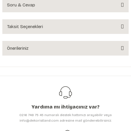
Soru & Cevap
Bu ürüne ilk yorumu siz yapın!
Yorum Yaz
Taksit Seçenekleri
Ürün hakkında henüz soru sorulmamış.
Soru Sor
Önerileriniz
Bu ürünün fiyat bilgisi, resim, ürün açıklamalarında ve diğer konularda
yetersiz gördüğünüz noktaları öneri formunu kullanarak tarafımıza
iletebilirsiniz.
Görüş ve önerileriniz için teşekkür ederiz.
Ürün resmi kalitesiz, bozuk veya görüntülenemiyor.
Ürün açıklamasında eksik bilgiler bulunuyor.
Yardıma mı ihtiyacınız var?
Ürün bilgilerinde hatalar bulunuyor.
0216 748 75 45 numaralı destek hattımızı arayabilir veya
Ürün fiyatı diğer sitelerden daha pahalı.
info@dekoristland.com adresine mail gönderebilirsiniz.
Bu ürüne benzer farklı alternatifler olmalı.