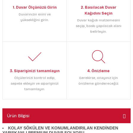
1. Duvar Ölçünüzü Girin
2. Basılacak Duvar
Kağıdını Seçin
Duvarınızın enini ve
yüksekliğini girin.
Duvar kağıdı malzemesini
seçip, baskı yapılacak alanı
belirleyin.
3. Siparişinizi tamamlayın
4. Önizleme
Ölçülerinizi kontrol edip,
Gerekirse, onayınız için
sepete ekleyin ve siparişinizi
önizleme göndereceğiz.
tamamlayın.
Ürün Bilgisi
KOLAY SÖKÜLEN VE KONUMLANDIRILAN KENDİNDEN
YAPIŞKANLI PREMIUM DUVAR FOLYOSU