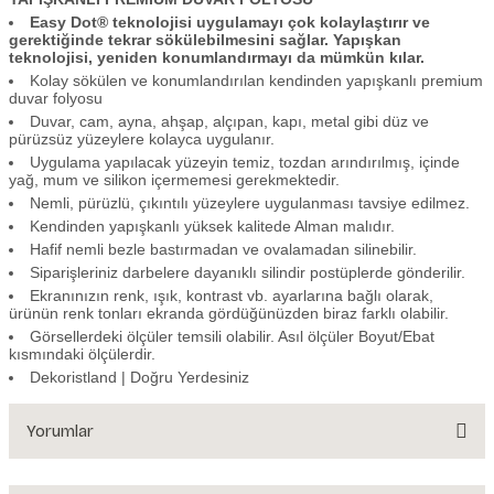
Easy Dot® teknolojisi uygulamayı çok kolaylaştırır ve
gerektiğinde tekrar sökülebilmesini sağlar. Yapışkan
teknolojisi, yeniden konumlandırmayı da mümkün kılar.
Kolay sökülen ve konumlandırılan kendinden yapışkanlı premium
duvar folyosu
Duvar, cam, ayna, ahşap, alçıpan, kapı, metal gibi düz ve
pürüzsüz yüzeylere kolayca uygulanır.
Uygulama yapılacak yüzeyin temiz, tozdan arındırılmış, içinde
yağ, mum ve silikon içermemesi gerekmektedir.
Nemli, pürüzlü, çıkıntılı yüzeylere uygulanması tavsiye edilmez.
Kendinden yapışkanlı yüksek kalitede Alman malıdır.
Hafif nemli bezle bastırmadan ve ovalamadan silinebilir.
Siparişleriniz darbelere dayanıklı silindir postüplerde gönderilir.
Ekranınızın renk, ışık, kontrast vb. ayarlarına bağlı olarak,
ürünün renk tonları ekranda gördüğünüzden biraz farklı olabilir.
Görsellerdeki ölçüler temsili olabilir. Asıl ölçüler Boyut/Ebat
kısmındaki ölçülerdir.
Dekoristland | Doğru Yerdesiniz
Yorumlar