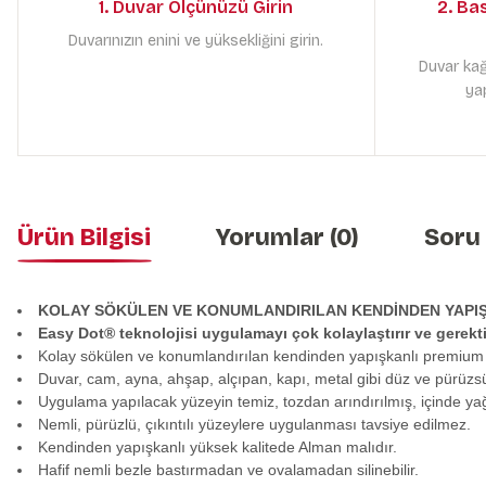
1. Duvar Ölçünüzü Girin
2. Ba
Duvarınızın enini ve yüksekliğini girin.
Duvar kağ
yap
Ürün Bilgisi
Yorumlar (0)
Soru
KOLAY SÖKÜLEN VE KONUMLANDIRILAN KENDİNDEN YAPI
Easy Dot® teknolojisi uygulamayı çok kolaylaştırır ve gerek
Kolay sökülen ve konumlandırılan kendinden yapışkanlı premium
Duvar, cam, ayna, ahşap, alçıpan, kapı, metal gibi düz ve pürüzs
Uygulama yapılacak yüzeyin temiz, tozdan arındırılmış, içinde y
Nemli, pürüzlü, çıkıntılı yüzeylere uygulanması tavsiye edilmez.
Kendinden yapışkanlı yüksek kalitede Alman malıdır.
Hafif nemli bezle bastırmadan ve ovalamadan silinebilir.