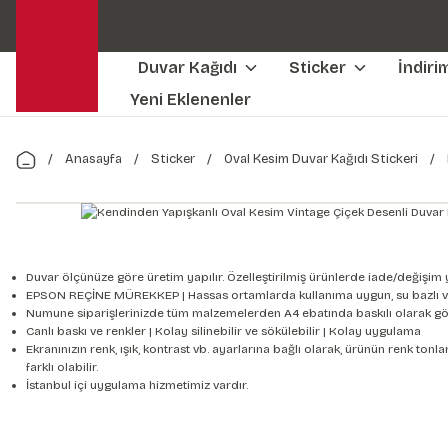
Duvar Kağıdı
Sticker
İndiri
Yeni Eklenenler
Anasayfa
Sticker
Oval Kesim Duvar Kağıdı Stickeri
Duvar ölçünüze göre üretim yapılır. Özelleştirilmiş ürünlerde iade/değişim 
EPSON REÇİNE MÜREKKEP | Hassas ortamlarda kullanıma uygun, su bazlı v
Numune siparişlerinizde tüm malzemelerden A4 ebatında baskılı olarak gön
Canlı baskı ve renkler | Kolay silinebilir ve sökülebilir | Kolay uygulama
Ekranınızın renk, ışık, kontrast vb. ayarlarına bağlı olarak, ürünün renk to
farklı olabilir.
İstanbul içi uygulama hizmetimiz vardır.