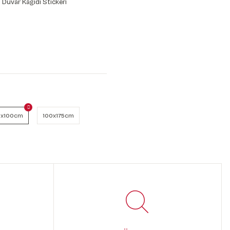
 Duvar Kağıdı Stickeri
x100cm
100x175cm