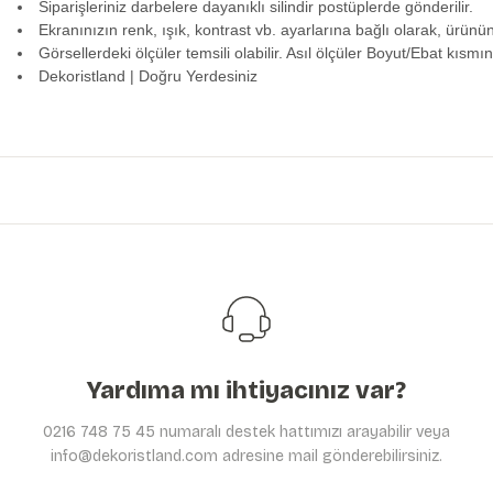
Siparişleriniz darbelere dayanıklı silindir postüplerde gönderilir.
Ekranınızın renk, ışık, kontrast vb. ayarlarına bağlı olarak, ürünü
Görsellerdeki ölçüler temsili olabilir. Asıl ölçüler Boyut/Ebat kısmın
Dekoristland | Doğru Yerdesiniz
Bu ürünün fiyat bilgisi, resim, ürün açıklamalarında ve diğer konularda y
Görüş ve önerileriniz için teşekkür ederiz.
Ürün resmi kalitesiz, bozuk veya görüntülenemiyor.
Ürün açıklamasında eksik bilgiler bulunuyor.
Ürün bilgilerinde hatalar bulunuyor.
Ürün fiyatı diğer sitelerden daha pahalı.
Bu ürüne benzer farklı alternatifler olmalı.
Yardıma mı ihtiyacınız var?
0216 748 75 45 numaralı destek hattımızı arayabilir veya
info@dekoristland.com adresine mail gönderebilirsiniz.