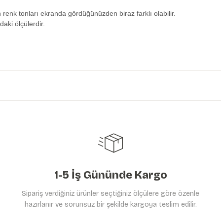
n renk tonları ekranda gördüğünüzden biraz farklı olabilir.
daki ölçülerdir.
etersiz gördüğünüz noktaları öneri formunu kullanarak tarafımıza iletebilirs
Ürün hakkında henüz soru sorulmamış.
Bu ürüne ilk yorumu siz yapın!
Yorum Yaz
Soru Sor
1-5 İş Gününde Kargo
Sipariş verdiğiniz ürünler seçtiğiniz ölçülere göre özenle
hazırlanır ve sorunsuz bir şekilde kargoya teslim edilir.
Gönder