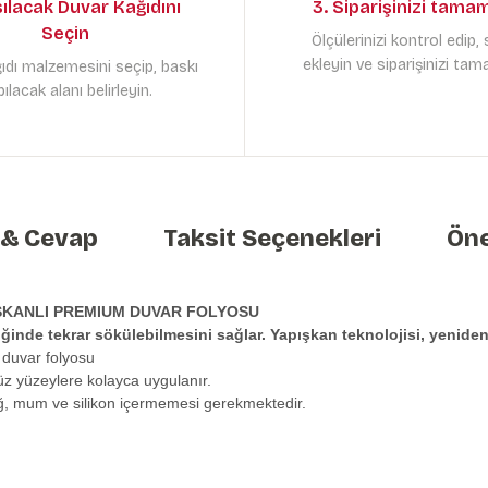
sılacak Duvar Kağıdını
3. Siparişinizi tama
Seçin
Ölçülerinizi kontrol edip,
ekleyin ve siparişinizi tam
ıdı malzemesini seçip, baskı
ılacak alanı belirleyin.
 & Cevap
Taksit Seçenekleri
Öne
ŞKANLI PREMIUM DUVAR FOLYOSU
tiğinde tekrar sökülebilmesini sağlar. Yapışkan teknolojisi, yeni
 duvar folyosu
üz yüzeylere kolayca uygulanır.
ağ, mum ve silikon içermemesi gerekmektedir.