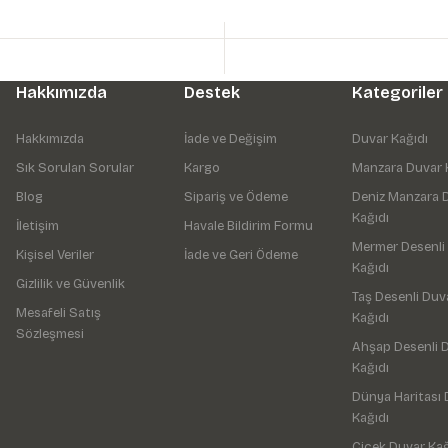
Hakkımızda
Destek
Kategoriler
Hakkımızda
İade ve Değişim
Duvar Kağıdı
Sık Sorulan Sorular
Kargo
Manzara Duvar 
Blog
Sipariş ve Ödeme
Deniz Manzara 
Kağıdı
İletişim
Havale Bildirim Formu
Mermer Desenli
Kişisel Veriler
İade ve Geri Ödeme
Kağıdı
Gizlilik ve Güvenlik
Taş Desenli Duv
Mesafeli Satış
Kağıdı
Sözleşmesi
Ahşap Desenli 
Kağıdı
Dünya Haritası 
Kağıdı
Çiçek Duvar Kağ