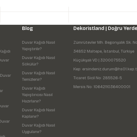
Blog
Dekoristland | Doğru Yerde
Duvar Kağıdı Nasıl
Zümrütevler Mh. Begonyalık Sk. N
Yapıştırılır?
Kağıdı
34852 Maltepe, İstanbul, Türkiye
Duvar Kağıdı Nasıl
Duvar
Küçükyalı VD | 3200075520
Sökülür?
Kep: ersindeniz.durum@hs01.kep.t
Duvar Kağıdı Nasıl
 Duvar
Ticaret Sicil No: 285526-5
Temizlenir?
Mersis No: 1064211036400001
Duvar Kağıdı
ar
Yapıştırıcısı Nasıl
Hazırlanır?
Duvar
Duvar Kağıdı Nasıl
Kaplanır?
Duvar
Duvar Kağıdı Nasıl
Uygulanır?
ıdı