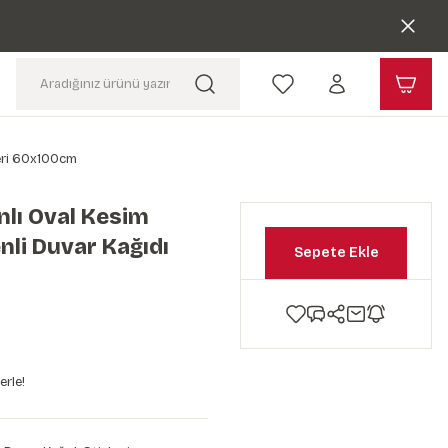
keri 60x100cm
lı Oval Kesim
nli Duvar Kağıdı
Sepete Ekle
erle!