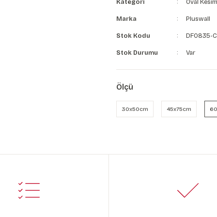
Kategori
Oval Kesim
Marka
Pluswall
Stok Kodu
DF0835-C
Stok Durumu
Var
Ölçü
30x50cm
45x75cm
60