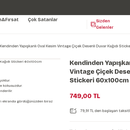
Duvar ölçünüze özel üretim | 3 farklı malzeme seçeneği 😎
Yaşam Alanlarınıza Sanat Katıyoruz 🤍
Kendinden Yapışkanlı Kolay Uygulanan Duvar Kağıtları😇
m&Fırsat
Çok Satanlar
Sizden
Gelenler
Kendinden Yapışkanlı Oval Kesim Vintage Çiçek Desenli Duvar Kağıdı Stic
Kendinden Yapışkan
Vintage Çiçek Dese
Stickeri 60x100cm
yoktur.
e kokusuzdur.
derilir.
749,00 TL
nları ekranda gördüğünüzden biraz
79,91 TL den başlayan taksitl