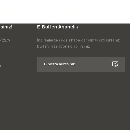
siniz!
E-Bülten Abonelik
o:22/A
İndirimlerden ilk siz haberdar olmak istiyorsanız
bültenimize abone olabilirsiniz.
r