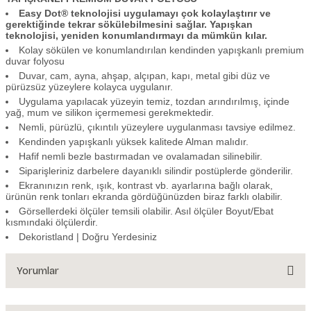
Easy Dot® teknolojisi uygulamayı çok kolaylaştırır ve
gerektiğinde tekrar sökülebilmesini sağlar. Yapışkan
teknolojisi, yeniden konumlandırmayı da mümkün kılar.
Kolay sökülen ve konumlandırılan kendinden yapışkanlı premium
duvar folyosu
Duvar, cam, ayna, ahşap, alçıpan, kapı, metal gibi düz ve
pürüzsüz yüzeylere kolayca uygulanır.
Uygulama yapılacak yüzeyin temiz, tozdan arındırılmış, içinde
yağ, mum ve silikon içermemesi gerekmektedir.
Nemli, pürüzlü, çıkıntılı yüzeylere uygulanması tavsiye edilmez.
Kendinden yapışkanlı yüksek kalitede Alman malıdır.
Hafif nemli bezle bastırmadan ve ovalamadan silinebilir.
Siparişleriniz darbelere dayanıklı silindir postüplerde gönderilir.
Ekranınızın renk, ışık, kontrast vb. ayarlarına bağlı olarak,
ürünün renk tonları ekranda gördüğünüzden biraz farklı olabilir.
Görsellerdeki ölçüler temsili olabilir. Asıl ölçüler Boyut/Ebat
kısmındaki ölçülerdir.
Dekoristland | Doğru Yerdesiniz
Yorumlar