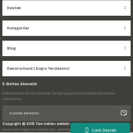
Destek
Kategoriler
Blog
Dekoristland | Doğru Yerdesiniz!
E-Bülten Abonelik
İndirimlerden ilk siz haberdar olmak istiyorsanız bültenimize abone
olabilirsiniz.
Copyright © 2015 Tüm hakları saklıdır.
Kredi kartı bilgileriniz 256bit SSL sertifikası ile korunmaktadır.
Canlı Destek