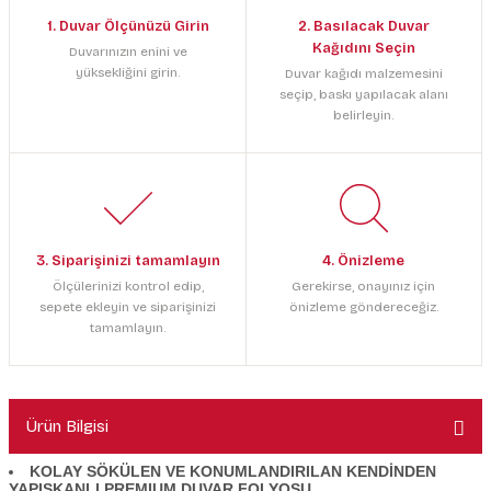
1. Duvar Ölçünüzü Girin
2. Basılacak Duvar
Kağıdını Seçin
Duvarınızın enini ve
yüksekliğini girin.
Duvar kağıdı malzemesini
seçip, baskı yapılacak alanı
belirleyin.
3. Siparişinizi tamamlayın
4. Önizleme
Ölçülerinizi kontrol edip,
Gerekirse, onayınız için
sepete ekleyin ve siparişinizi
önizleme göndereceğiz.
tamamlayın.
Ürün Bilgisi
KOLAY SÖKÜLEN VE KONUMLANDIRILAN KENDİNDEN
YAPIŞKANLI PREMIUM DUVAR FOLYOSU