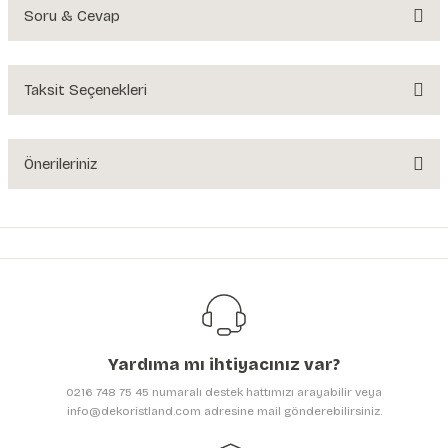
Soru & Cevap
Bu ürüne ilk yorumu siz yapın!
Yorum Yaz
Taksit Seçenekleri
Ürün hakkında henüz soru sorulmamış.
Soru Sor
Önerileriniz
Bu ürünün fiyat bilgisi, resim, ürün açıklamalarında ve diğer konularda
yetersiz gördüğünüz noktaları öneri formunu kullanarak tarafımıza
iletebilirsiniz.
Görüş ve önerileriniz için teşekkür ederiz.
Ürün resmi kalitesiz, bozuk veya görüntülenemiyor.
Ürün açıklamasında eksik bilgiler bulunuyor.
Yardıma mı ihtiyacınız var?
Ürün bilgilerinde hatalar bulunuyor.
0216 748 75 45 numaralı destek hattımızı arayabilir veya
Ürün fiyatı diğer sitelerden daha pahalı.
info@dekoristland.com adresine mail gönderebilirsiniz.
Bu ürüne benzer farklı alternatifler olmalı.