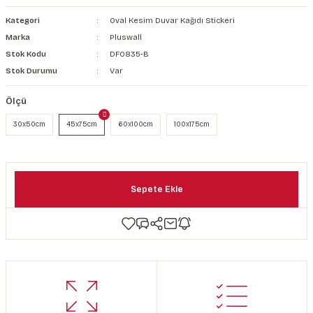
şkanlı Duvar Kanvası
Kategori
Oval Kesim Duvar Kağıdı Stickeri
Marka
Pluswall
Kağıdı
Stok Kodu
DF0835-B
Stok Durumu
Var
Ölçü
30x50cm
45x75cm
60x100cm
100x175cm
Sepete Ekle