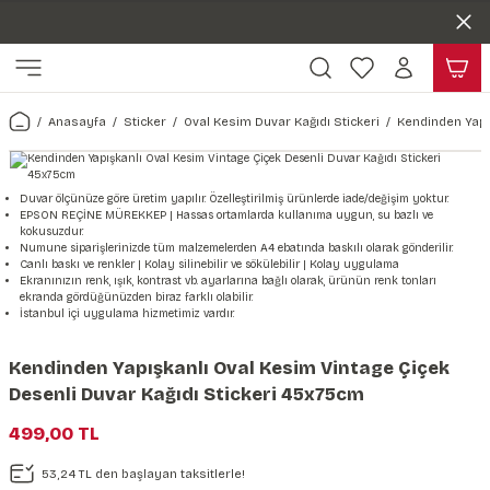
Duvar ölçünüze özel üretim | 3 farklı malzeme seçeneği 😎
Geri Dön
Geri Dön
Yaşam Alanlarınıza Sanat Katıyoruz 🤍
Kendinden Yapışkanlı Kolay Uygulanan Duvar Kağıtları😇
ı
Harita & Şehir Duvar Kağıdı
Hayvan, Yaprak & Çiçek Duvar
Doğa & Manza Duvar Kağıdı
Tasarım & Sanatsal Duvar Ka
Genel
Ahşap, Mermer & Taş Desenli
Kağıdı
Anasayfa
Sticker
Oval Kesim Duvar Kağıdı Stickeri
Kendinden Yapı
Duvar Kağıdı
 Duvar Sticker
Dünya Haritası Duvar Kağıdı
Çiçek Duvar Kağıdı
Doğa Duvar Kağıdı
Soyut Duvar Kağıdı
3d Duvar Kağıdı
Mermer Desenli Duvar Kağıdı
Odası Duvar Kağıdı
r Kağıdı Stickeri
Türkiye Serisi Duvar Kağıdı
Yaprak Desenli Duvar Kağıdı
Manzara Duvar Kağıdı
Sanat Duvar Kağıdı
Araba Duvar Kağıdı
Duvar ölçünüze göre üretim yapılır. Özelleştirilmiş ürünlerde iade/değişim yoktur.
EPSON REÇİNE MÜREKKEP | Hassas ortamlarda kullanıma uygun, su bazlı ve
Taş Desenli Duvar Kağıdı
kokusuzdur.
 & Çiçek Duvar Kağıdı
ticker
Şehir & Ülke Duvar Kağıdı
Hayvan Duvar Kağıdı
Orman Duvar Kağıdı
Geometrik Duvar Kağıdı
Sağlık Duvar Kağıdı
Numune siparişlerinizde tüm malzemelerden A4 ebatında baskılı olarak gönderilir.
Canlı baskı ve renkler | Kolay silinebilir ve sökülebilir | Kolay uygulama
Ahşap Desenli Duvar Kağıdı
Ekranınızın renk, ışık, kontrast vb. ayarlarına bağlı olarak, ürünün renk tonları
ekranda gördüğünüzden biraz farklı olabilir.
Duvar Kağıdı
r Seti
Tropikal Duvar Kağıdı
Graffiti Duvar Kağıdı
Yiyecek ve İçecek Duvar Kağıdı
İstanbul içi uygulama hizmetimiz vardır.
Beton Duvar Kağıdı
tsal Duvar Kağıdı
er Setleri
Deniz Manzara Duvar Kağıdı
Mimari Duvar Kağıdı
Meslekler Duvar Kağıdı
Kendinden Yapışkanlı Oval Kesim Vintage Çiçek
Desenli Duvar Kağıdı Stickeri 45x75cm
var Sticker Seti
Uzay Duvar Kağıdı
Müzik Duvar Kağıdı
499,00 TL
& Taş Desenli Duvar Kağıdı
53,24 TL den başlayan taksitlerle!