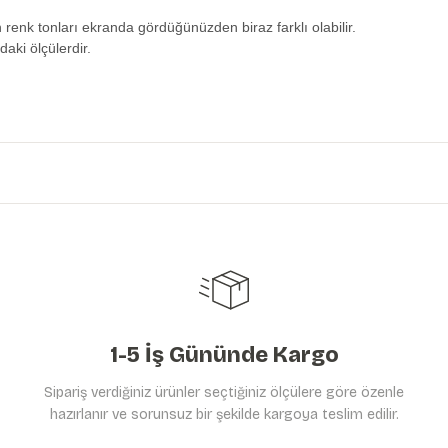
n renk tonları ekranda gördüğünüzden biraz farklı olabilir.
daki ölçülerdir.
etersiz gördüğünüz noktaları öneri formunu kullanarak tarafımıza iletebilirs
Ürün hakkında henüz soru sorulmamış.
Bu ürüne ilk yorumu siz yapın!
Yorum Yaz
Soru Sor
1-5 İş Gününde Kargo
Sipariş verdiğiniz ürünler seçtiğiniz ölçülere göre özenle
hazırlanır ve sorunsuz bir şekilde kargoya teslim edilir.
Gönder