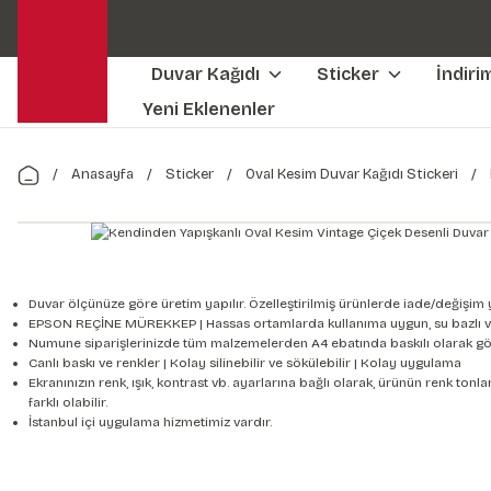
Duvar Kağıdı
Sticker
İndiri
Yeni Eklenenler
Anasayfa
Sticker
Oval Kesim Duvar Kağıdı Stickeri
Duvar ölçünüze göre üretim yapılır. Özelleştirilmiş ürünlerde iade/değişim 
EPSON REÇİNE MÜREKKEP | Hassas ortamlarda kullanıma uygun, su bazlı v
Numune siparişlerinizde tüm malzemelerden A4 ebatında baskılı olarak gön
Canlı baskı ve renkler | Kolay silinebilir ve sökülebilir | Kolay uygulama
Ekranınızın renk, ışık, kontrast vb. ayarlarına bağlı olarak, ürünün renk to
farklı olabilir.
İstanbul içi uygulama hizmetimiz vardır.