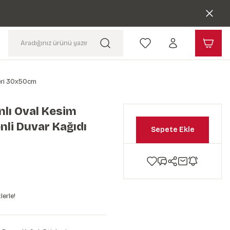
keri 30x50cm
lı Oval Kesim
nli Duvar Kağıdı
Sepete Ekle
lerle!