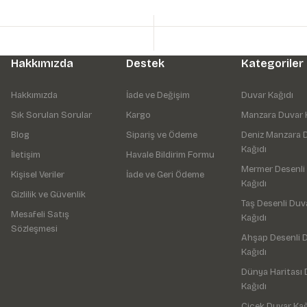
Hakkımızda
Destek
Kategoriler
Hakkımızda
İade ve Değişim
Duvar Kağıdı
Sık Sorulan Sorular
Kargo
Manzara Duvar 
Blog
Sipariş ve Ödeme
Deniz Manzara 
Kağıdı
İletişim
Havale Bildirim Formu
Mermer Desenli
Kişisel Veriler
İade ve Geri Ödeme
Kağıdı
Gizlilik ve Güvenlik
Taş Desenli Duv
Mesafeli Satış
Kağıdı
Sözleşmesi
Ahşap Desenli 
Kağıdı
Dünya Haritası 
Kağıdı
Çiçek Duvar Kağ