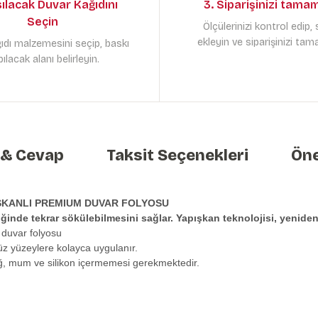
sılacak Duvar Kağıdını
3. Siparişinizi tama
Seçin
Ölçülerinizi kontrol edip,
ekleyin ve siparişinizi tam
ıdı malzemesini seçip, baskı
ılacak alanı belirleyin.
 & Cevap
Taksit Seçenekleri
Öne
ŞKANLI PREMIUM DUVAR FOLYOSU
tiğinde tekrar sökülebilmesini sağlar. Yapışkan teknolojisi, yeni
 duvar folyosu
üz yüzeylere kolayca uygulanır.
ağ, mum ve silikon içermemesi gerekmektedir.