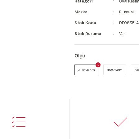
Kategori
Oval Kesim
Marka
Pluswall
Stok Kodu
DF0835-A
Stok Durumu
Var
Ölçü
30x50cm
45x75cm
60