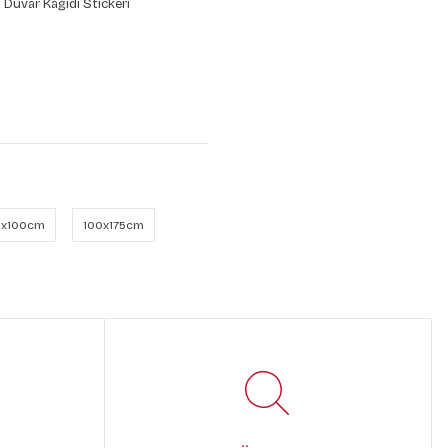
 Duvar Kağıdı Stickeri
x100cm
100x175cm