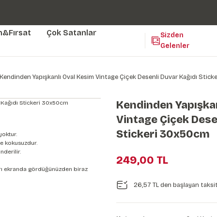
Duvar ölçünüze özel üretim | 3 farklı malzeme seçeneği 😎
Yaşam Alanlarınıza Sanat Katıyoruz 🤍
Kendinden Yapışkanlı Kolay Uygulanan Duvar Kağıtları😇
m&Fırsat
Çok Satanlar
Sizden
Gelenler
Kendinden Yapışkanlı Oval Kesim Vintage Çiçek Desenli Duvar Kağıdı Stic
Kendinden Yapışkan
Vintage Çiçek Dese
Stickeri 30x50cm
yoktur.
e kokusuzdur.
derilir.
249,00 TL
nları ekranda gördüğünüzden biraz
26,57 TL den başlayan taksit