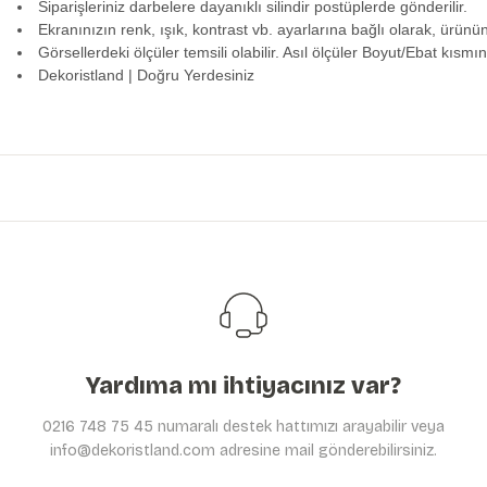
Siparişleriniz darbelere dayanıklı silindir postüplerde gönderilir.
Ekranınızın renk, ışık, kontrast vb. ayarlarına bağlı olarak, ürünü
Görsellerdeki ölçüler temsili olabilir. Asıl ölçüler Boyut/Ebat kısmın
Dekoristland | Doğru Yerdesiniz
Bu ürünün fiyat bilgisi, resim, ürün açıklamalarında ve diğer konularda y
Görüş ve önerileriniz için teşekkür ederiz.
Ürün resmi kalitesiz, bozuk veya görüntülenemiyor.
Ürün açıklamasında eksik bilgiler bulunuyor.
Ürün bilgilerinde hatalar bulunuyor.
Ürün fiyatı diğer sitelerden daha pahalı.
Bu ürüne benzer farklı alternatifler olmalı.
Yardıma mı ihtiyacınız var?
0216 748 75 45 numaralı destek hattımızı arayabilir veya
info@dekoristland.com adresine mail gönderebilirsiniz.