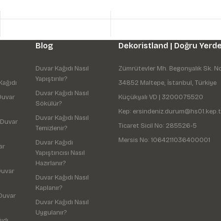
Blog
Dekoristland | Doğru Yerde
Duvar Kağıdı Nasıl
Zümrütevler Mh. Begonyalık Sk. N
Yapıştırılır?
Kağıdı
34852 Maltepe, İstanbul, Türkiye
Duvar Kağıdı Nasıl
Duvar
Küçükyalı VD | 3200075520
Sökülür?
Kep: ersindeniz.durum@hs01.kep.t
Duvar Kağıdı Nasıl
 Duvar
Ticaret Sicil No: 285526-5
Temizlenir?
Mersis No: 1064211036400001
Duvar Kağıdı
ar
Yapıştırıcısı Nasıl
Hazırlanır?
Duvar
Duvar Kağıdı Nasıl
Kaplanır?
Duvar
Duvar Kağıdı Nasıl
Uygulanır?
ıdı