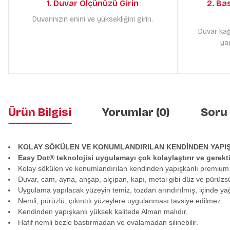
1. Duvar Ölçünüzü Girin
2. Ba
Duvarınızın enini ve yüksekliğini girin.
Duvar kağ
yap
Ürün Bilgisi
Yorumlar (0)
Soru
KOLAY SÖKÜLEN VE KONUMLANDIRILAN KENDİNDEN YAPI
Easy Dot® teknolojisi uygulamayı çok kolaylaştırır ve gerek
Kolay sökülen ve konumlandırılan kendinden yapışkanlı premium
Duvar, cam, ayna, ahşap, alçıpan, kapı, metal gibi düz ve pürüzs
Uygulama yapılacak yüzeyin temiz, tozdan arındırılmış, içinde y
Nemli, pürüzlü, çıkıntılı yüzeylere uygulanması tavsiye edilmez.
Kendinden yapışkanlı yüksek kalitede Alman malıdır.
Hafif nemli bezle bastırmadan ve ovalamadan silinebilir.