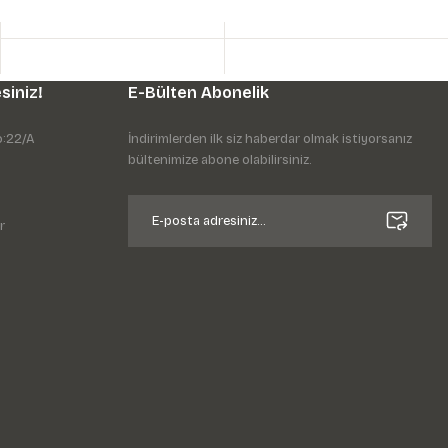
siniz!
E-Bülten Abonelik
o:22/A
İndirimlerden ilk siz haberdar olmak istiyorsanız
bültenimize abone olabilirsiniz.
r