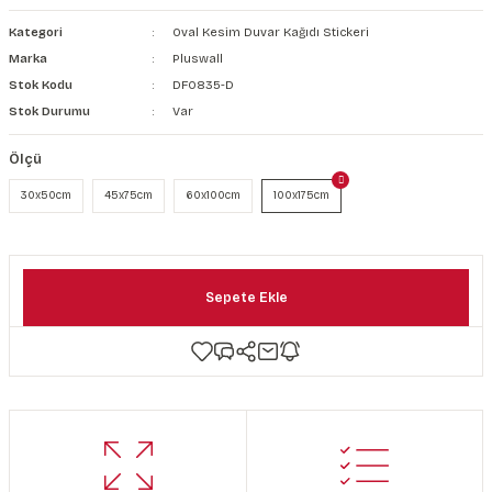
şkanlı Duvar Kanvası
Kategori
Oval Kesim Duvar Kağıdı Stickeri
Marka
Pluswall
Kağıdı
Stok Kodu
DF0835-D
Stok Durumu
Var
Ölçü
30x50cm
45x75cm
60x100cm
100x175cm
Sepete Ekle