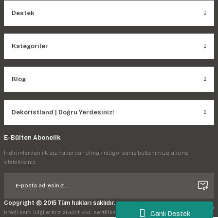
Destek
Kategoriler
Blog
Dekoristland | Doğru Yerdesiniz!
E-Bülten Abonelik
İndirimlerden ilk siz haberdar olmak istiyorsanız bültenimize abone
olabilirsiniz.
Copyright © 2015 Tüm hakları saklıdır.
Kredi kartı bilgileriniz 256bit SSL sertifikası ile korunmaktadır.
Canlı Destek