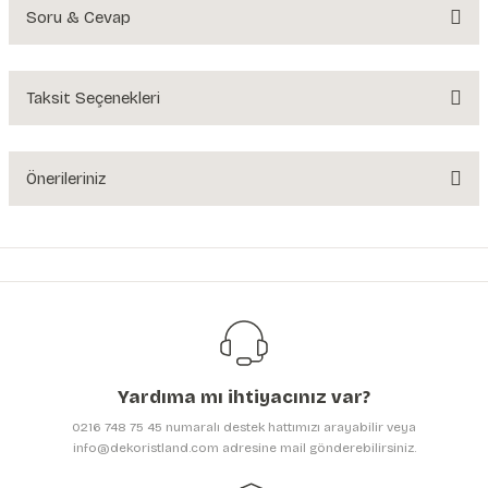
Soru & Cevap
Bu ürüne ilk yorumu siz yapın!
Yorum Yaz
Taksit Seçenekleri
Ürün hakkında henüz soru sorulmamış.
Soru Sor
Önerileriniz
Bu ürünün fiyat bilgisi, resim, ürün açıklamalarında ve diğer konularda
yetersiz gördüğünüz noktaları öneri formunu kullanarak tarafımıza
iletebilirsiniz.
Görüş ve önerileriniz için teşekkür ederiz.
Ürün resmi kalitesiz, bozuk veya görüntülenemiyor.
Ürün açıklamasında eksik bilgiler bulunuyor.
Yardıma mı ihtiyacınız var?
Ürün bilgilerinde hatalar bulunuyor.
0216 748 75 45 numaralı destek hattımızı arayabilir veya
Ürün fiyatı diğer sitelerden daha pahalı.
info@dekoristland.com adresine mail gönderebilirsiniz.
Bu ürüne benzer farklı alternatifler olmalı.