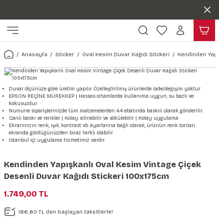
Duvar ölçünüze özel üretim | 3 farklı malzeme seçeneği 😎
Geri Dön
Geri Dön
Yaşam Alanlarınıza Sanat Katıyoruz 🤍
Kendinden Yapışkanlı Kolay Uygulanan Duvar Kağıtları😇
ı
Harita & Şehir Duvar Kağıdı
Hayvan, Yaprak & Çiçek Duvar
Doğa & Manza Duvar Kağıdı
Tasarım & Sanatsal Duvar Ka
Genel
Ahşap, Mermer & Taş Desenli
Kağıdı
Anasayfa
Sticker
Oval Kesim Duvar Kağıdı Stickeri
Kendinden Yapı
Duvar Kağıdı
 Duvar Sticker
Dünya Haritası Duvar Kağıdı
Çiçek Duvar Kağıdı
Doğa Duvar Kağıdı
Soyut Duvar Kağıdı
3d Duvar Kağıdı
Mermer Desenli Duvar Kağıdı
Odası Duvar Kağıdı
r Kağıdı Stickeri
Türkiye Serisi Duvar Kağıdı
Yaprak Desenli Duvar Kağıdı
Manzara Duvar Kağıdı
Sanat Duvar Kağıdı
Araba Duvar Kağıdı
Duvar ölçünüze göre üretim yapılır. Özelleştirilmiş ürünlerde iade/değişim yoktur.
EPSON REÇİNE MÜREKKEP | Hassas ortamlarda kullanıma uygun, su bazlı ve
Taş Desenli Duvar Kağıdı
kokusuzdur.
 & Çiçek Duvar Kağıdı
ticker
Şehir & Ülke Duvar Kağıdı
Hayvan Duvar Kağıdı
Orman Duvar Kağıdı
Geometrik Duvar Kağıdı
Sağlık Duvar Kağıdı
Numune siparişlerinizde tüm malzemelerden A4 ebatında baskılı olarak gönderilir.
Canlı baskı ve renkler | Kolay silinebilir ve sökülebilir | Kolay uygulama
Ahşap Desenli Duvar Kağıdı
Ekranınızın renk, ışık, kontrast vb. ayarlarına bağlı olarak, ürünün renk tonları
ekranda gördüğünüzden biraz farklı olabilir.
Duvar Kağıdı
r Seti
Tropikal Duvar Kağıdı
Graffiti Duvar Kağıdı
Yiyecek ve İçecek Duvar Kağıdı
İstanbul içi uygulama hizmetimiz vardır.
Beton Duvar Kağıdı
tsal Duvar Kağıdı
er Setleri
Deniz Manzara Duvar Kağıdı
Mimari Duvar Kağıdı
Meslekler Duvar Kağıdı
Kendinden Yapışkanlı Oval Kesim Vintage Çiçek
Desenli Duvar Kağıdı Stickeri 100x175cm
var Sticker Seti
Uzay Duvar Kağıdı
Müzik Duvar Kağıdı
1.749,00 TL
& Taş Desenli Duvar Kağıdı
186,60 TL den başlayan taksitlerle!