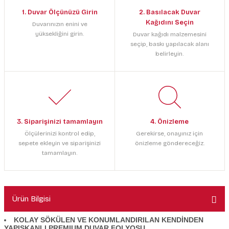
1. Duvar Ölçünüzü Girin
2. Basılacak Duvar
Kağıdını Seçin
Duvarınızın enini ve
yüksekliğini girin.
Duvar kağıdı malzemesini
seçip, baskı yapılacak alanı
belirleyin.
3. Siparişinizi tamamlayın
4. Önizleme
Ölçülerinizi kontrol edip,
Gerekirse, onayınız için
sepete ekleyin ve siparişinizi
önizleme göndereceğiz.
tamamlayın.
Ürün Bilgisi
KOLAY SÖKÜLEN VE KONUMLANDIRILAN KENDİNDEN
YAPIŞKANLI PREMIUM DUVAR FOLYOSU