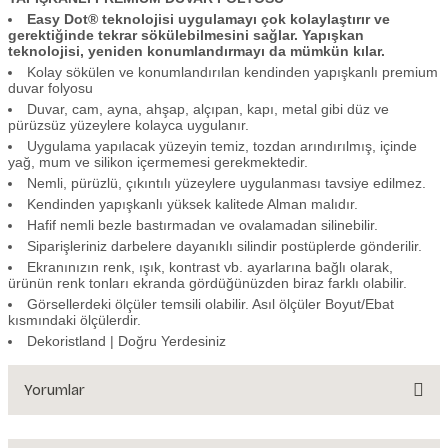
Easy Dot® teknolojisi uygulamayı çok kolaylaştırır ve
gerektiğinde tekrar sökülebilmesini sağlar. Yapışkan
teknolojisi, yeniden konumlandırmayı da mümkün kılar.
Kolay sökülen ve konumlandırılan kendinden yapışkanlı premium
duvar folyosu
Duvar, cam, ayna, ahşap, alçıpan, kapı, metal gibi düz ve
pürüzsüz yüzeylere kolayca uygulanır.
Uygulama yapılacak yüzeyin temiz, tozdan arındırılmış, içinde
yağ, mum ve silikon içermemesi gerekmektedir.
Nemli, pürüzlü, çıkıntılı yüzeylere uygulanması tavsiye edilmez.
Kendinden yapışkanlı yüksek kalitede Alman malıdır.
Hafif nemli bezle bastırmadan ve ovalamadan silinebilir.
Siparişleriniz darbelere dayanıklı silindir postüplerde gönderilir.
Ekranınızın renk, ışık, kontrast vb. ayarlarına bağlı olarak,
ürünün renk tonları ekranda gördüğünüzden biraz farklı olabilir.
Görsellerdeki ölçüler temsili olabilir. Asıl ölçüler Boyut/Ebat
kısmındaki ölçülerdir.
Dekoristland | Doğru Yerdesiniz
Yorumlar