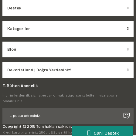
Destek
Kategoriler
Blog
Dekoristland | Doğru Yerdesiniz!
E-Bülten Abonelik
İndirimlerden ilk siz haberdar olmak istiyorsanız bültenimize abone
olabilirsiniz.
Copyright © 2015 Tüm hakları saklıdır.
Kredi kartı bilgileriniz 256bit SSL sertifikası ile korunmaktadır.
Canlı Destek