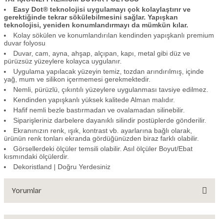
Easy Dot® teknolojisi uygulamayı çok kolaylaştırır ve
gerektiğinde tekrar sökülebilmesini sağlar. Yapışkan
teknolojisi, yeniden konumlandırmayı da mümkün kılar.
Kolay sökülen ve konumlandırılan kendinden yapışkanlı premium
duvar folyosu
Duvar, cam, ayna, ahşap, alçıpan, kapı, metal gibi düz ve
pürüzsüz yüzeylere kolayca uygulanır.
Uygulama yapılacak yüzeyin temiz, tozdan arındırılmış, içinde
yağ, mum ve silikon içermemesi gerekmektedir.
Nemli, pürüzlü, çıkıntılı yüzeylere uygulanması tavsiye edilmez.
Kendinden yapışkanlı yüksek kalitede Alman malıdır.
Hafif nemli bezle bastırmadan ve ovalamadan silinebilir.
Siparişleriniz darbelere dayanıklı silindir postüplerde gönderilir.
Ekranınızın renk, ışık, kontrast vb. ayarlarına bağlı olarak,
ürünün renk tonları ekranda gördüğünüzden biraz farklı olabilir.
Görsellerdeki ölçüler temsili olabilir. Asıl ölçüler Boyut/Ebat
kısmındaki ölçülerdir.
Dekoristland | Doğru Yerdesiniz
Yorumlar