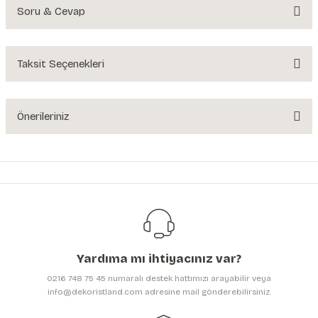
Soru & Cevap
Bu ürüne ilk yorumu siz yapın!
Yorum Yaz
Taksit Seçenekleri
Ürün hakkında henüz soru sorulmamış.
Soru Sor
Önerileriniz
Bu ürünün fiyat bilgisi, resim, ürün açıklamalarında ve diğer konularda
yetersiz gördüğünüz noktaları öneri formunu kullanarak tarafımıza
iletebilirsiniz.
Görüş ve önerileriniz için teşekkür ederiz.
Ürün resmi kalitesiz, bozuk veya görüntülenemiyor.
Ürün açıklamasında eksik bilgiler bulunuyor.
Yardıma mı ihtiyacınız var?
Ürün bilgilerinde hatalar bulunuyor.
0216 748 75 45 numaralı destek hattımızı arayabilir veya
Ürün fiyatı diğer sitelerden daha pahalı.
info@dekoristland.com adresine mail gönderebilirsiniz.
Bu ürüne benzer farklı alternatifler olmalı.