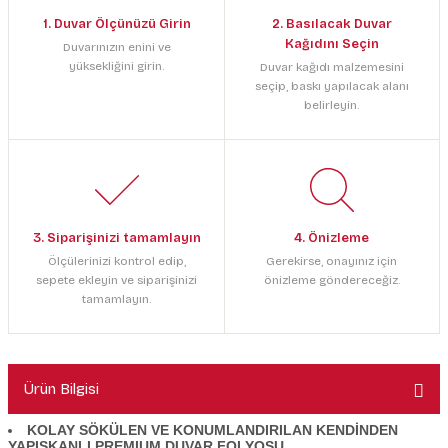
1. Duvar Ölçünüzü Girin
2. Basılacak Duvar
Kağıdını Seçin
Duvarınızın enini ve
yüksekliğini girin.
Duvar kağıdı malzemesini
seçip, baskı yapılacak alanı
belirleyin.
3. Siparişinizi tamamlayın
4. Önizleme
Ölçülerinizi kontrol edip,
Gerekirse, onayınız için
sepete ekleyin ve siparişinizi
önizleme göndereceğiz.
tamamlayın.
Ürün Bilgisi
KOLAY SÖKÜLEN VE KONUMLANDIRILAN KENDİNDEN
YAPIŞKANLI PREMIUM DUVAR FOLYOSU