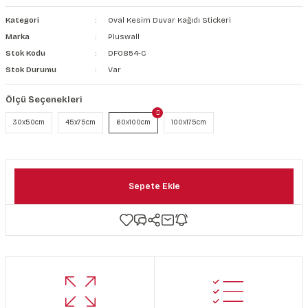
şkanlı Duvar Kanvası
Kategori
Oval Kesim Duvar Kağıdı Stickeri
Marka
Pluswall
Kağıdı
Stok Kodu
DF0854-C
Stok Durumu
Var
Ölçü Seçenekleri
30x50cm
45x75cm
60x100cm
100x175cm
Sepete Ekle