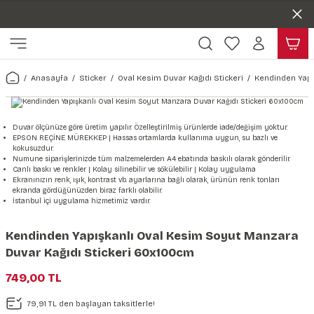
Duvar ölçünüze özel üretim | 3 farklı malzeme seçeneği 😎
Geri Dön
Geri Dön
Yaşam Alanlarınıza Sanat Katıyoruz 🤍
Kendinden Yapışkanlı Kolay Uygulanan Duvar Kağıtları😇
ı
Harita & Şehir Duvar Kağıdı
Hayvan, Yaprak & Çiçek Duvar
Doğa & Manza Duvar Kağıdı
Tasarım & Sanatsal Duvar Ka
Genel
Ahşap, Mermer & Taş Desenli
Kağıdı
Anasayfa
Sticker
Oval Kesim Duvar Kağıdı Stickeri
Kendinden Yapı
Duvar Kağıdı
 Duvar Sticker
Dünya Haritası Duvar Kağıdı
Çiçek Duvar Kağıdı
Doğa Duvar Kağıdı
Soyut Duvar Kağıdı
3d Duvar Kağıdı
Mermer Desenli Duvar Kağıdı
Odası Duvar Kağıdı
r Kağıdı Stickeri
Türkiye Serisi Duvar Kağıdı
Yaprak Desenli Duvar Kağıdı
Manzara Duvar Kağıdı
Sanat Duvar Kağıdı
Araba Duvar Kağıdı
Duvar ölçünüze göre üretim yapılır. Özelleştirilmiş ürünlerde iade/değişim yoktur.
EPSON REÇİNE MÜREKKEP | Hassas ortamlarda kullanıma uygun, su bazlı ve
Taş Desenli Duvar Kağıdı
kokusuzdur.
 & Çiçek Duvar Kağıdı
ticker
Şehir & Ülke Duvar Kağıdı
Hayvan Duvar Kağıdı
Orman Duvar Kağıdı
Geometrik Duvar Kağıdı
Sağlık Duvar Kağıdı
Numune siparişlerinizde tüm malzemelerden A4 ebatında baskılı olarak gönderilir.
Canlı baskı ve renkler | Kolay silinebilir ve sökülebilir | Kolay uygulama
Ahşap Desenli Duvar Kağıdı
Ekranınızın renk, ışık, kontrast vb. ayarlarına bağlı olarak, ürünün renk tonları
ekranda gördüğünüzden biraz farklı olabilir.
Duvar Kağıdı
r Seti
Tropikal Duvar Kağıdı
Graffiti Duvar Kağıdı
Yiyecek ve İçecek Duvar Kağıdı
İstanbul içi uygulama hizmetimiz vardır.
Beton Duvar Kağıdı
tsal Duvar Kağıdı
er Setleri
Deniz Manzara Duvar Kağıdı
Mimari Duvar Kağıdı
Meslekler Duvar Kağıdı
Kendinden Yapışkanlı Oval Kesim Soyut Manzara
Duvar Kağıdı Stickeri 60x100cm
var Sticker Seti
Uzay Duvar Kağıdı
Müzik Duvar Kağıdı
749,00 TL
& Taş Desenli Duvar Kağıdı
79,91 TL den başlayan taksitlerle!