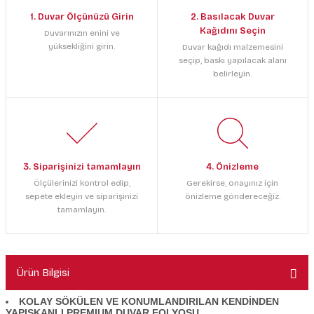
1. Duvar Ölçünüzü Girin
2. Basılacak Duvar
Kağıdını Seçin
Duvarınızın enini ve
yüksekliğini girin.
Duvar kağıdı malzemesini
seçip, baskı yapılacak alanı
belirleyin.
3. Siparişinizi tamamlayın
4. Önizleme
Ölçülerinizi kontrol edip,
Gerekirse, onayınız için
sepete ekleyin ve siparişinizi
önizleme göndereceğiz.
tamamlayın.
Ürün Bilgisi
KOLAY SÖKÜLEN VE KONUMLANDIRILAN KENDİNDEN
YAPIŞKANLI PREMIUM DUVAR FOLYOSU