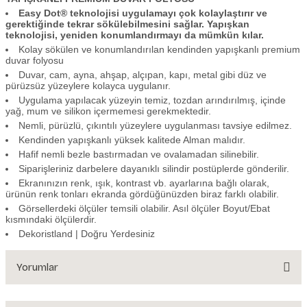
Easy Dot® teknolojisi uygulamayı çok kolaylaştırır ve
gerektiğinde tekrar sökülebilmesini sağlar. Yapışkan
teknolojisi, yeniden konumlandırmayı da mümkün kılar.
Kolay sökülen ve konumlandırılan kendinden yapışkanlı premium
duvar folyosu
Duvar, cam, ayna, ahşap, alçıpan, kapı, metal gibi düz ve
pürüzsüz yüzeylere kolayca uygulanır.
Uygulama yapılacak yüzeyin temiz, tozdan arındırılmış, içinde
yağ, mum ve silikon içermemesi gerekmektedir.
Nemli, pürüzlü, çıkıntılı yüzeylere uygulanması tavsiye edilmez.
Kendinden yapışkanlı yüksek kalitede Alman malıdır.
Hafif nemli bezle bastırmadan ve ovalamadan silinebilir.
Siparişleriniz darbelere dayanıklı silindir postüplerde gönderilir.
Ekranınızın renk, ışık, kontrast vb. ayarlarına bağlı olarak,
ürünün renk tonları ekranda gördüğünüzden biraz farklı olabilir.
Görsellerdeki ölçüler temsili olabilir. Asıl ölçüler Boyut/Ebat
kısmındaki ölçülerdir.
Dekoristland | Doğru Yerdesiniz
Yorumlar