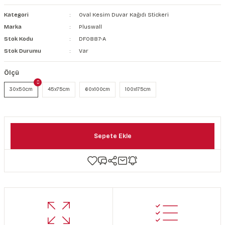
şkanlı Duvar Kanvası
Kategori
Oval Kesim Duvar Kağıdı Stickeri
Marka
Pluswall
Kağıdı
Stok Kodu
DF0887-A
Stok Durumu
Var
Ölçü
30x50cm
45x75cm
60x100cm
100x175cm
Sepete Ekle