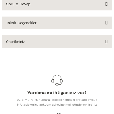
Soru & Cevap
Bu ürüne ilk yorumu siz yapın!
Yorum Yaz
Taksit Seçenekleri
Ürün hakkında henüz soru sorulmamış.
Soru Sor
Önerileriniz
Bu ürünün fiyat bilgisi, resim, ürün açıklamalarında ve diğer konularda
yetersiz gördüğünüz noktaları öneri formunu kullanarak tarafımıza
iletebilirsiniz.
Görüş ve önerileriniz için teşekkür ederiz.
Ürün resmi kalitesiz, bozuk veya görüntülenemiyor.
Ürün açıklamasında eksik bilgiler bulunuyor.
Yardıma mı ihtiyacınız var?
Ürün bilgilerinde hatalar bulunuyor.
0216 748 75 45 numaralı destek hattımızı arayabilir veya
Ürün fiyatı diğer sitelerden daha pahalı.
info@dekoristland.com adresine mail gönderebilirsiniz.
Bu ürüne benzer farklı alternatifler olmalı.