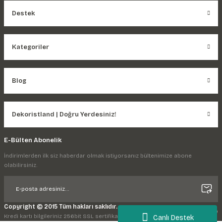
Destek
Kategoriler
Blog
Dekoristland | Doğru Yerdesiniz!
E-Bülten Abonelik
İndirimlerden ilk siz haberdar olmak istiyorsanız bültenimize abone
olabilirsiniz.
Copyright © 2015 Tüm hakları saklıdır.
Kredi kartı bilgileriniz 256bit SSL sertifikası ile korunmaktadır.
Canlı Destek