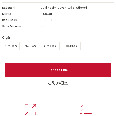
şkanlı Duvar Kanvası
Kategori
Oval Kesim Duvar Kağıdı Stickeri
Marka
Pluswall
Kağıdı
Stok Kodu
DF0887
Stok Durumu
Var
Ölçü
30x50cm
45x75cm
60x100cm
100x175cm
Sepete Ekle