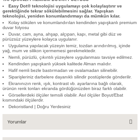
Easy Dot® teknolojisi uygulamayı çok kolaylaştırır ve
gerektiğinde tekrar sökülebilmesini sağlar. Yapışkan
teknolojisi, yeniden konumlandırmayı da mümkün kılar.
Kolay sökülen ve konumlandırılan kendinden yapışkanlı premium
duvar folyosu
Duvar, cam, ayna, ahşap, alçıpan, kapı, metal gibi düz ve
pürüzsüz yüzeylere kolayca uygulanır.
Uygulama yapılacak yüzeyin temiz, tozdan arındırılmış, içinde
yağ, mum ve silikon içermemesi gerekmektedir.
Nemli, pürüzlü, çıkıntılı yüzeylere uygulanması tavsiye edilmez.
Kendinden yapışkanlı yüksek kalitede Alman malıdır.
Hafif nemli bezle bastırmadan ve ovalamadan silinebilir.
Siparişleriniz darbelere dayanıklı silindir postüplerde gönderilir.
Ekranınızın renk, ışık, kontrast vb. ayarlarına bağlı olarak,
ürünün renk tonları ekranda gördüğünüzden biraz farklı olabilir.
Görsellerdeki ölçüler temsili olabilir. Asıl ölçüler Boyut/Ebat
kısmındaki ölçülerdir.
Dekoristland | Doğru Yerdesiniz
Yorumlar