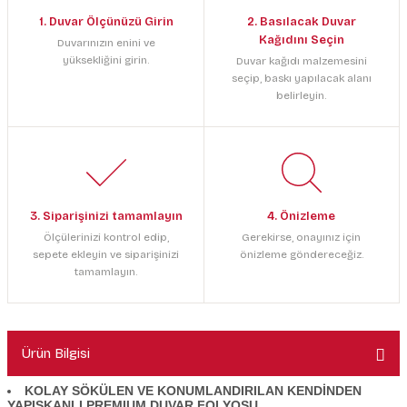
1. Duvar Ölçünüzü Girin
2. Basılacak Duvar
Kağıdını Seçin
Duvarınızın enini ve
yüksekliğini girin.
Duvar kağıdı malzemesini
seçip, baskı yapılacak alanı
belirleyin.
3. Siparişinizi tamamlayın
4. Önizleme
Ölçülerinizi kontrol edip,
Gerekirse, onayınız için
sepete ekleyin ve siparişinizi
önizleme göndereceğiz.
tamamlayın.
Ürün Bilgisi
KOLAY SÖKÜLEN VE KONUMLANDIRILAN KENDİNDEN
YAPIŞKANLI PREMIUM DUVAR FOLYOSU