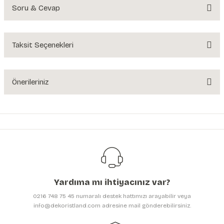
Soru & Cevap
Bu ürüne ilk yorumu siz yapın!
Yorum Yaz
Taksit Seçenekleri
Ürün hakkında henüz soru sorulmamış.
Soru Sor
Önerileriniz
Bu ürünün fiyat bilgisi, resim, ürün açıklamalarında ve diğer konularda
yetersiz gördüğünüz noktaları öneri formunu kullanarak tarafımıza
iletebilirsiniz.
Görüş ve önerileriniz için teşekkür ederiz.
Ürün resmi kalitesiz, bozuk veya görüntülenemiyor.
Ürün açıklamasında eksik bilgiler bulunuyor.
Yardıma mı ihtiyacınız var?
Ürün bilgilerinde hatalar bulunuyor.
0216 748 75 45 numaralı destek hattımızı arayabilir veya
Ürün fiyatı diğer sitelerden daha pahalı.
info@dekoristland.com adresine mail gönderebilirsiniz.
Bu ürüne benzer farklı alternatifler olmalı.