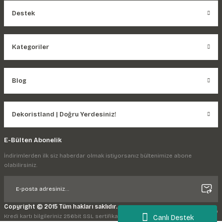
Destek
Kategoriler
Blog
Dekoristland | Doğru Yerdesiniz!
E-Bülten Abonelik
İndirimlerden ilk siz haberdar olmak istiyorsanız bültenimize abone
olabilirsiniz.
Copyright © 2015 Tüm hakları saklıdır.
Kredi kartı bilgileriniz 256bit SSL sertifikası ile korunmaktadır.
Canlı Destek