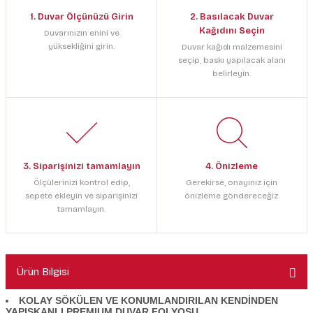
1. Duvar Ölçünüzü Girin
2. Basılacak Duvar
Kağıdını Seçin
Duvarınızın enini ve
yüksekliğini girin.
Duvar kağıdı malzemesini
seçip, baskı yapılacak alanı
belirleyin.
3. Siparişinizi tamamlayın
4. Önizleme
Ölçülerinizi kontrol edip,
Gerekirse, onayınız için
sepete ekleyin ve siparişinizi
önizleme göndereceğiz.
tamamlayın.
Ürün Bilgisi
KOLAY SÖKÜLEN VE KONUMLANDIRILAN KENDİNDEN
YAPIŞKANLI PREMIUM DUVAR FOLYOSU