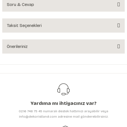
Soru & Cevap
Bu ürüne ilk yorumu siz yapın!
Yorum Yaz
Taksit Seçenekleri
Ürün hakkında henüz soru sorulmamış.
Soru Sor
Önerileriniz
Bu ürünün fiyat bilgisi, resim, ürün açıklamalarında ve diğer konularda
yetersiz gördüğünüz noktaları öneri formunu kullanarak tarafımıza
iletebilirsiniz.
Görüş ve önerileriniz için teşekkür ederiz.
Ürün resmi kalitesiz, bozuk veya görüntülenemiyor.
Ürün açıklamasında eksik bilgiler bulunuyor.
Yardıma mı ihtiyacınız var?
Ürün bilgilerinde hatalar bulunuyor.
0216 748 75 45 numaralı destek hattımızı arayabilir veya
Ürün fiyatı diğer sitelerden daha pahalı.
info@dekoristland.com adresine mail gönderebilirsiniz.
Bu ürüne benzer farklı alternatifler olmalı.