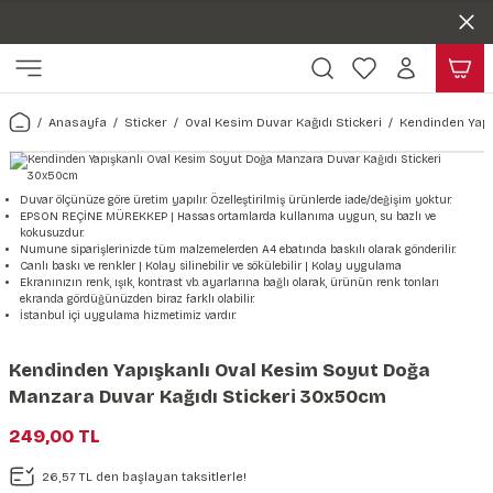
Duvar ölçünüze özel üretim | 3 farklı malzeme seçeneği 😎
Geri Dön
Geri Dön
Yaşam Alanlarınıza Sanat Katıyoruz 🤍
Kendinden Yapışkanlı Kolay Uygulanan Duvar Kağıtları😇
ı
Harita & Şehir Duvar Kağıdı
Hayvan, Yaprak & Çiçek Duvar
Doğa & Manza Duvar Kağıdı
Tasarım & Sanatsal Duvar Ka
Genel
Ahşap, Mermer & Taş Desenli
Kağıdı
Anasayfa
Sticker
Oval Kesim Duvar Kağıdı Stickeri
Kendinden Yapı
Duvar Kağıdı
 Duvar Sticker
Dünya Haritası Duvar Kağıdı
Çiçek Duvar Kağıdı
Doğa Duvar Kağıdı
Soyut Duvar Kağıdı
3d Duvar Kağıdı
Mermer Desenli Duvar Kağıdı
Odası Duvar Kağıdı
r Kağıdı Stickeri
Türkiye Serisi Duvar Kağıdı
Yaprak Desenli Duvar Kağıdı
Manzara Duvar Kağıdı
Sanat Duvar Kağıdı
Araba Duvar Kağıdı
Duvar ölçünüze göre üretim yapılır. Özelleştirilmiş ürünlerde iade/değişim yoktur.
EPSON REÇİNE MÜREKKEP | Hassas ortamlarda kullanıma uygun, su bazlı ve
Taş Desenli Duvar Kağıdı
kokusuzdur.
 & Çiçek Duvar Kağıdı
ticker
Şehir & Ülke Duvar Kağıdı
Hayvan Duvar Kağıdı
Orman Duvar Kağıdı
Geometrik Duvar Kağıdı
Sağlık Duvar Kağıdı
Numune siparişlerinizde tüm malzemelerden A4 ebatında baskılı olarak gönderilir.
Canlı baskı ve renkler | Kolay silinebilir ve sökülebilir | Kolay uygulama
Ahşap Desenli Duvar Kağıdı
Ekranınızın renk, ışık, kontrast vb. ayarlarına bağlı olarak, ürünün renk tonları
ekranda gördüğünüzden biraz farklı olabilir.
Duvar Kağıdı
r Seti
Tropikal Duvar Kağıdı
Graffiti Duvar Kağıdı
Yiyecek ve İçecek Duvar Kağıdı
İstanbul içi uygulama hizmetimiz vardır.
Beton Duvar Kağıdı
tsal Duvar Kağıdı
er Setleri
Deniz Manzara Duvar Kağıdı
Mimari Duvar Kağıdı
Meslekler Duvar Kağıdı
Kendinden Yapışkanlı Oval Kesim Soyut Doğa
Manzara Duvar Kağıdı Stickeri 30x50cm
var Sticker Seti
Uzay Duvar Kağıdı
Müzik Duvar Kağıdı
249,00 TL
& Taş Desenli Duvar Kağıdı
26,57 TL den başlayan taksitlerle!