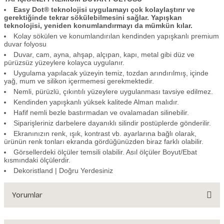
Easy Dot® teknolojisi uygulamayı çok kolaylaştırır ve
gerektiğinde tekrar sökülebilmesini sağlar. Yapışkan
teknolojisi, yeniden konumlandırmayı da mümkün kılar.
Kolay sökülen ve konumlandırılan kendinden yapışkanlı premium
duvar folyosu
Duvar, cam, ayna, ahşap, alçıpan, kapı, metal gibi düz ve
pürüzsüz yüzeylere kolayca uygulanır.
Uygulama yapılacak yüzeyin temiz, tozdan arındırılmış, içinde
yağ, mum ve silikon içermemesi gerekmektedir.
Nemli, pürüzlü, çıkıntılı yüzeylere uygulanması tavsiye edilmez.
Kendinden yapışkanlı yüksek kalitede Alman malıdır.
Hafif nemli bezle bastırmadan ve ovalamadan silinebilir.
Siparişleriniz darbelere dayanıklı silindir postüplerde gönderilir.
Ekranınızın renk, ışık, kontrast vb. ayarlarına bağlı olarak,
ürünün renk tonları ekranda gördüğünüzden biraz farklı olabilir.
Görsellerdeki ölçüler temsili olabilir. Asıl ölçüler Boyut/Ebat
kısmındaki ölçülerdir.
Dekoristland | Doğru Yerdesiniz
Yorumlar