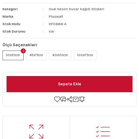
şkanlı Duvar Kanvası
Kategori
Oval Kesim Duvar Kağıdı Stickeri
Marka
Pluswall
Kağıdı
Stok Kodu
DF0868-A
Stok Durumu
Var
Ölçü Seçenekleri
30x50cm
45x75cm
60x100cm
100x175cm
Sepete Ekle