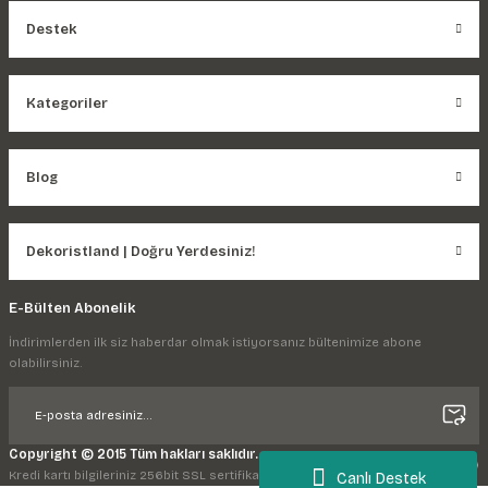
Destek
Kategoriler
Blog
Dekoristland | Doğru Yerdesiniz!
E-Bülten Abonelik
İndirimlerden ilk siz haberdar olmak istiyorsanız bültenimize abone
olabilirsiniz.
Copyright © 2015 Tüm hakları saklıdır.
Kredi kartı bilgileriniz 256bit SSL sertifikası ile korunmaktadır.
Canlı Destek