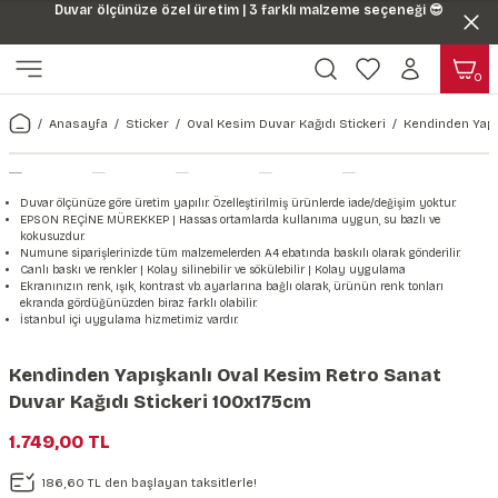
Duvar ölçünüze özel üretim | 3 farklı malzeme seçeneği 😎
Geri Dön
Geri Dön
0
ı
Harita & Şehir Duvar Kağıdı
Hayvan, Yaprak & Çiçek Duvar
Doğa & Manza Duvar Kağıdı
Tasarım & Sanatsal Duvar Ka
Genel
Ahşap, Mermer & Taş Desenli
Kağıdı
Anasayfa
Sticker
Oval Kesim Duvar Kağıdı Stickeri
Kendinden Yapı
Duvar Kağıdı
 Duvar Sticker
Dünya Haritası Duvar Kağıdı
Çiçek Duvar Kağıdı
Doğa Duvar Kağıdı
Soyut Duvar Kağıdı
3d Duvar Kağıdı
Mermer Desenli Duvar Kağıdı
Odası Duvar Kağıdı
r Kağıdı Stickeri
Türkiye Serisi Duvar Kağıdı
Yaprak Desenli Duvar Kağıdı
Manzara Duvar Kağıdı
Sanat Duvar Kağıdı
Araba Duvar Kağıdı
Duvar ölçünüze göre üretim yapılır. Özelleştirilmiş ürünlerde iade/değişim yoktur.
Taş Desenli Duvar Kağıdı
EPSON REÇİNE MÜREKKEP | Hassas ortamlarda kullanıma uygun, su bazlı ve
kokusuzdur.
 & Çiçek Duvar Kağıdı
ticker
Şehir & Ülke Duvar Kağıdı
Hayvan Duvar Kağıdı
Orman Duvar Kağıdı
Geometrik Duvar Kağıdı
Sağlık Duvar Kağıdı
Numune siparişlerinizde tüm malzemelerden A4 ebatında baskılı olarak gönderilir.
Canlı baskı ve renkler | Kolay silinebilir ve sökülebilir | Kolay uygulama
Ahşap Desenli Duvar Kağıdı
Ekranınızın renk, ışık, kontrast vb. ayarlarına bağlı olarak, ürünün renk tonları
ekranda gördüğünüzden biraz farklı olabilir.
Duvar Kağıdı
r Seti
Tropikal Duvar Kağıdı
Graffiti Duvar Kağıdı
Yiyecek ve İçecek Duvar Kağıdı
İstanbul içi uygulama hizmetimiz vardır.
Beton Duvar Kağıdı
tsal Duvar Kağıdı
er Setleri
Deniz Manzara Duvar Kağıdı
Mimari Duvar Kağıdı
Meslekler Duvar Kağıdı
Kendinden Yapışkanlı Oval Kesim Retro Sanat
Duvar Kağıdı Stickeri 100x175cm
var Sticker Seti
Uzay Duvar Kağıdı
Müzik Duvar Kağıdı
1.749,00 TL
& Taş Desenli Duvar Kağıdı
186,60 TL den başlayan taksitlerle!