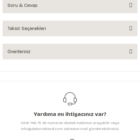
Soru & Cevap
Bu ürüne ilk yorumu siz yapın!
Yorum Yaz
Taksit Seçenekleri
Ürün hakkında henüz soru sorulmamış.
Soru Sor
Önerileriniz
Bu ürünün fiyat bilgisi, resim, ürün açıklamalarında ve diğer konularda
yetersiz gördüğünüz noktaları öneri formunu kullanarak tarafımıza
iletebilirsiniz.
Görüş ve önerileriniz için teşekkür ederiz.
Ürün resmi kalitesiz, bozuk veya görüntülenemiyor.
Ürün açıklamasında eksik bilgiler bulunuyor.
Yardıma mı ihtiyacınız var?
Ürün bilgilerinde hatalar bulunuyor.
0216 748 75 45 numaralı destek hattımızı arayabilir veya
Ürün fiyatı diğer sitelerden daha pahalı.
info@dekoristland.com adresine mail gönderebilirsiniz.
Bu ürüne benzer farklı alternatifler olmalı.