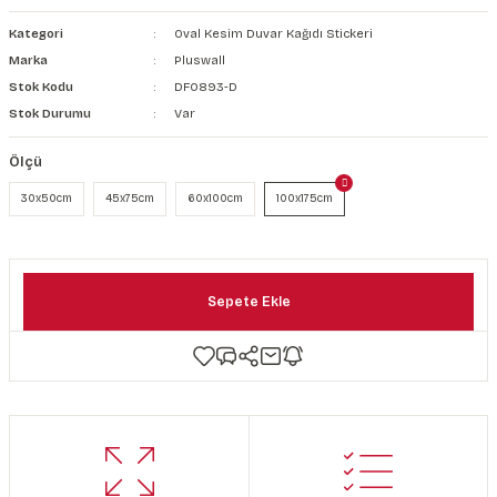
şkanlı Duvar Kanvası
Kategori
Oval Kesim Duvar Kağıdı Stickeri
Marka
Pluswall
Kağıdı
Stok Kodu
DF0893-D
Stok Durumu
Var
Ölçü
30x50cm
45x75cm
60x100cm
100x175cm
Sepete Ekle