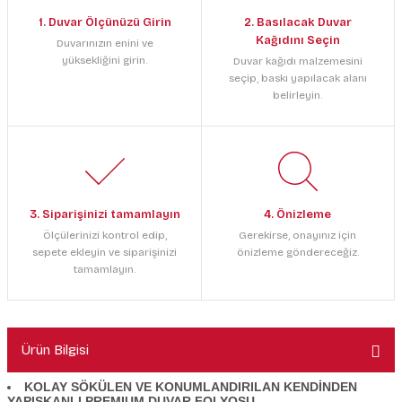
1. Duvar Ölçünüzü Girin
2. Basılacak Duvar
Kağıdını Seçin
Duvarınızın enini ve
yüksekliğini girin.
Duvar kağıdı malzemesini
seçip, baskı yapılacak alanı
belirleyin.
3. Siparişinizi tamamlayın
4. Önizleme
Ölçülerinizi kontrol edip,
Gerekirse, onayınız için
sepete ekleyin ve siparişinizi
önizleme göndereceğiz.
tamamlayın.
Ürün Bilgisi
KOLAY SÖKÜLEN VE KONUMLANDIRILAN KENDİNDEN
YAPIŞKANLI PREMIUM DUVAR FOLYOSU