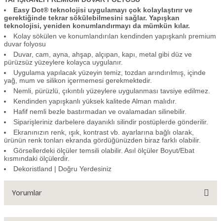
Easy Dot® teknolojisi uygulamayı çok kolaylaştırır ve
gerektiğinde tekrar sökülebilmesini sağlar. Yapışkan
teknolojisi, yeniden konumlandırmayı da mümkün kılar.
Kolay sökülen ve konumlandırılan kendinden yapışkanlı premium
duvar folyosu
Duvar, cam, ayna, ahşap, alçıpan, kapı, metal gibi düz ve
pürüzsüz yüzeylere kolayca uygulanır.
Uygulama yapılacak yüzeyin temiz, tozdan arındırılmış, içinde
yağ, mum ve silikon içermemesi gerekmektedir.
Nemli, pürüzlü, çıkıntılı yüzeylere uygulanması tavsiye edilmez.
Kendinden yapışkanlı yüksek kalitede Alman malıdır.
Hafif nemli bezle bastırmadan ve ovalamadan silinebilir.
Siparişleriniz darbelere dayanıklı silindir postüplerde gönderilir.
Ekranınızın renk, ışık, kontrast vb. ayarlarına bağlı olarak,
ürünün renk tonları ekranda gördüğünüzden biraz farklı olabilir.
Görsellerdeki ölçüler temsili olabilir. Asıl ölçüler Boyut/Ebat
kısmındaki ölçülerdir.
Dekoristland | Doğru Yerdesiniz
Yorumlar