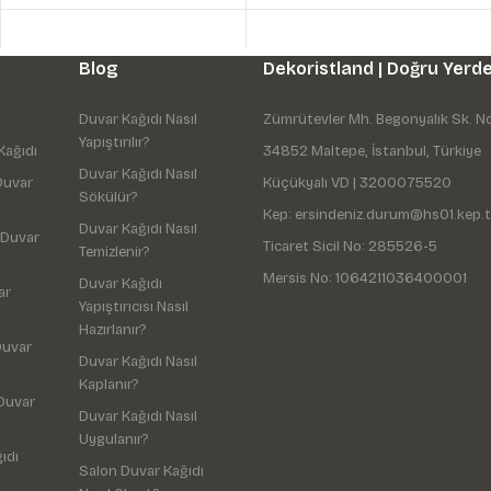
Blog
Dekoristland | Doğru Yerde
Duvar Kağıdı Nasıl
Zümrütevler Mh. Begonyalık Sk. N
Yapıştırılır?
Kağıdı
34852 Maltepe, İstanbul, Türkiye
Duvar Kağıdı Nasıl
Duvar
Küçükyalı VD | 3200075520
Sökülür?
Kep: ersindeniz.durum@hs01.kep.t
Duvar Kağıdı Nasıl
 Duvar
Ticaret Sicil No: 285526-5
Temizlenir?
Mersis No: 1064211036400001
Duvar Kağıdı
ar
Yapıştırıcısı Nasıl
Hazırlanır?
Duvar
Duvar Kağıdı Nasıl
Kaplanır?
Duvar
Duvar Kağıdı Nasıl
Uygulanır?
ıdı
Salon Duvar Kağıdı