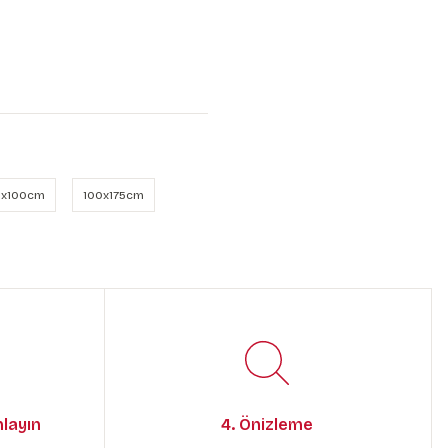
x100cm
100x175cm
mlayın
4. Önizleme