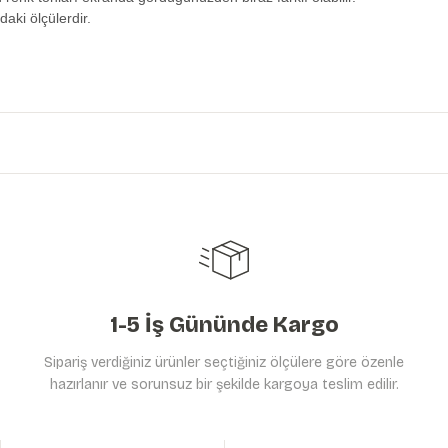
daki ölçülerdir.
etersiz gördüğünüz noktaları öneri formunu kullanarak tarafımıza iletebilirs
Ürün hakkında henüz soru sorulmamış.
Bu ürüne ilk yorumu siz yapın!
Yorum Yaz
Soru Sor
1-5 İş Gününde Kargo
Sipariş verdiğiniz ürünler seçtiğiniz ölçülere göre özenle
hazırlanır ve sorunsuz bir şekilde kargoya teslim edilir.
Gönder