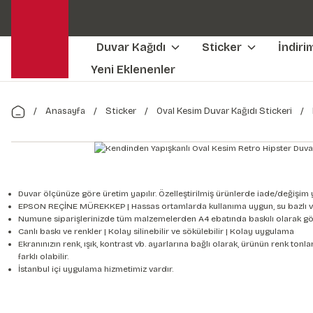
Duvar Kağıdı
Sticker
İndiri
Yeni Eklenenler
Anasayfa
Sticker
Oval Kesim Duvar Kağıdı Stickeri
Duvar ölçünüze göre üretim yapılır. Özelleştirilmiş ürünlerde iade/değişim 
EPSON REÇİNE MÜREKKEP | Hassas ortamlarda kullanıma uygun, su bazlı v
Numune siparişlerinizde tüm malzemelerden A4 ebatında baskılı olarak gön
Canlı baskı ve renkler | Kolay silinebilir ve sökülebilir | Kolay uygulama
Ekranınızın renk, ışık, kontrast vb. ayarlarına bağlı olarak, ürünün renk to
farklı olabilir.
İstanbul içi uygulama hizmetimiz vardır.