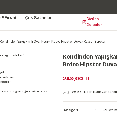
Duvar ölçünüze özel üretim | 3 farklı malzeme seçeneği 😎
Yaşam Alanlarınıza Sanat Katıyoruz 🤍
Kendinden Yapışkanlı Kolay Uygulanan Duvar Kağıtları😇
m&Fırsat
Çok Satanlar
Sizden
Gelenler
Kendinden Yapışkanlı Oval Kesim Retro Hipster Duvar Kağıdı Stickeri
Kendinden Yapışkan
Retro Hipster Duvar
yoktur.
e kokusuzdur.
249,00 TL
derilir.
nları ekranda gördüğünüzden biraz
26,57 TL den başlayan taksit
Kategori
Oval Kesim