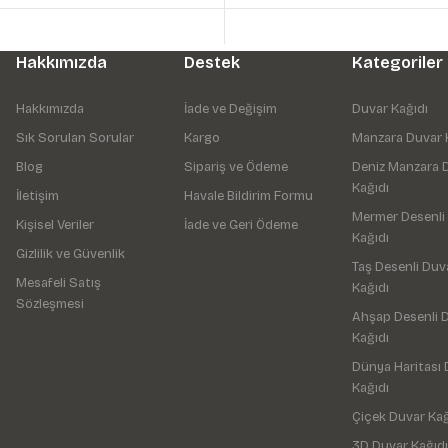
Hakkımızda
Destek
Kategoriler
Hakkımızda
İade ve Değişim
Duvar Kağıdı
Sık Sorulan Sorular
Kargo
Manzara Duvar 
Blog
Sipariş ve Ödeme
Deniz Manzara 
Kağıdı
İletişim
Havale Bildirim Formu
Mermer Desenli
Kişisel Veriler
İade ve Geri Ödeme
Kağıdı
Gizlilik ve Güvenlik
Taş Desenli Duv
Mesafeli Satış
Kağıdı
Sözleşmesi
Ahşap Desenli 
Kağıdı
Dünya Haritası 
Kağıdı
Çiçek Duvar Kağ
3D Duvar Kağıdı