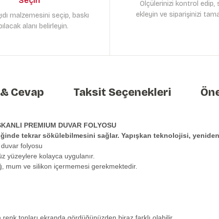
Seçin
Ölçülerinizi kontrol edip,
ekleyin ve siparişinizi tam
ıdı malzemesini seçip, baskı
ılacak alanı belirleyin.
 & Cevap
Taksit Seçenekleri
Öne
ŞKANLI PREMIUM DUVAR FOLYOSU
tiğinde tekrar sökülebilmesini sağlar. Yapışkan teknolojisi, yeni
 duvar folyosu
üz yüzeylere kolayca uygulanır.
ağ, mum ve silikon içermemesi gerekmektedir.
n renk tonları ekranda gördüğünüzden biraz farklı olabilir.