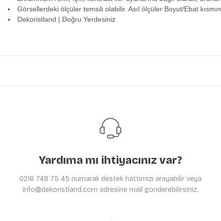
Görsellerdeki ölçüler temsili olabilir. Asıl ölçüler Boyut/Ebat kısmın
Dekoristland | Doğru Yerdesiniz
Bu ürünün fiyat bilgisi, resim, ürün açıklamalarında ve diğer konularda y
Görüş ve önerileriniz için teşekkür ederiz.
Ürün resmi kalitesiz, bozuk veya görüntülenemiyor.
Ürün açıklamasında eksik bilgiler bulunuyor.
Ürün bilgilerinde hatalar bulunuyor.
Ürün fiyatı diğer sitelerden daha pahalı.
Bu ürüne benzer farklı alternatifler olmalı.
Yardıma mı ihtiyacınız var?
0216 748 75 45 numaralı destek hattımızı arayabilir veya
info@dekoristland.com adresine mail gönderebilirsiniz.