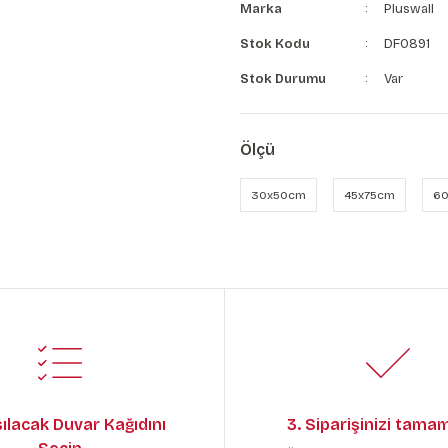
Marka
Pluswall
Stok Kodu
DF0891
Stok Durumu
Var
Ölçü
30x50cm
45x75cm
60
sılacak Duvar Kağıdını
3. Siparişinizi tama