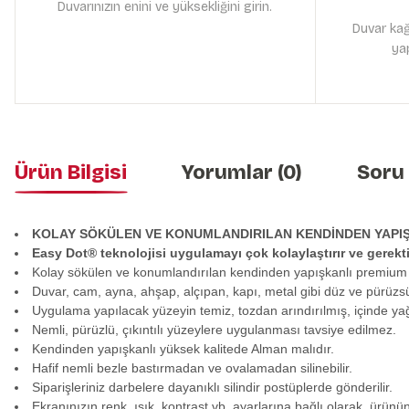
Duvarınızın enini ve yüksekliğini girin.
Duvar kağ
yap
Ürün Bilgisi
Yorumlar (0)
Soru
KOLAY SÖKÜLEN VE KONUMLANDIRILAN KENDİNDEN YAPI
Easy Dot® teknolojisi uygulamayı çok kolaylaştırır ve gerek
Kolay sökülen ve konumlandırılan kendinden yapışkanlı premium
Duvar, cam, ayna, ahşap, alçıpan, kapı, metal gibi düz ve pürüzs
Uygulama yapılacak yüzeyin temiz, tozdan arındırılmış, içinde y
Nemli, pürüzlü, çıkıntılı yüzeylere uygulanması tavsiye edilmez.
Kendinden yapışkanlı yüksek kalitede Alman malıdır.
Hafif nemli bezle bastırmadan ve ovalamadan silinebilir.
Siparişleriniz darbelere dayanıklı silindir postüplerde gönderilir.
Ekranınızın renk, ışık, kontrast vb. ayarlarına bağlı olarak, ürünü