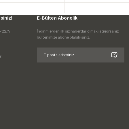
siniz!
E-Bülten Abonelik
o:22/A
İndirimlerden ilk siz haberdar olmak istiyorsanız
bültenimize abone olabilirsiniz.
r