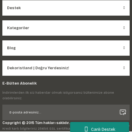
Destek
Kategoriler
Blog
Dekoristland | Doğru Yerdesiniz!
E-Bülten Abonelik
İndirimlerden ilk siz haberdar olmak istiyorsanız bültenimize abone
olabilirsiniz.
Copyright © 2015 Tüm hakları saklıdır.
Kredi kartı bilgileriniz 256bit SSL sertifikası ile korunmaktadır.
Canlı Destek