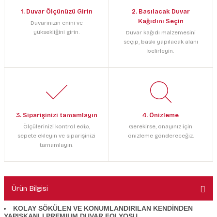
1. Duvar Ölçünüzü Girin
2. Basılacak Duvar
Kağıdını Seçin
Duvarınızın enini ve
yüksekliğini girin.
Duvar kağıdı malzemesini
seçip, baskı yapılacak alanı
belirleyin.
3. Siparişinizi tamamlayın
4. Önizleme
Ölçülerinizi kontrol edip,
Gerekirse, onayınız için
sepete ekleyin ve siparişinizi
önizleme göndereceğiz.
tamamlayın.
Ürün Bilgisi
KOLAY SÖKÜLEN VE KONUMLANDIRILAN KENDİNDEN
YAPIŞKANLI PREMIUM DUVAR FOLYOSU