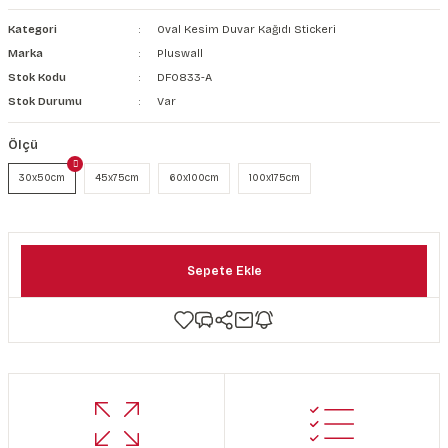
şkanlı Duvar Kanvası
Kategori
Oval Kesim Duvar Kağıdı Stickeri
Marka
Pluswall
Kağıdı
Stok Kodu
DF0833-A
Stok Durumu
Var
Ölçü
30x50cm
45x75cm
60x100cm
100x175cm
Sepete Ekle