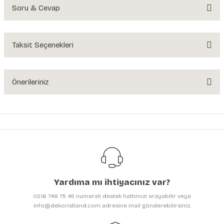
Soru & Cevap
Bu ürüne ilk yorumu siz yapın!
Yorum Yaz
Taksit Seçenekleri
Ürün hakkında henüz soru sorulmamış.
Soru Sor
Önerileriniz
Bu ürünün fiyat bilgisi, resim, ürün açıklamalarında ve diğer konularda
yetersiz gördüğünüz noktaları öneri formunu kullanarak tarafımıza
iletebilirsiniz.
Görüş ve önerileriniz için teşekkür ederiz.
Ürün resmi kalitesiz, bozuk veya görüntülenemiyor.
Ürün açıklamasında eksik bilgiler bulunuyor.
Yardıma mı ihtiyacınız var?
Ürün bilgilerinde hatalar bulunuyor.
0216 748 75 45 numaralı destek hattımızı arayabilir veya
Ürün fiyatı diğer sitelerden daha pahalı.
info@dekoristland.com adresine mail gönderebilirsiniz.
Bu ürüne benzer farklı alternatifler olmalı.