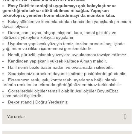
Easy Dot® teknolojisi uygulamayı çok kolaylaştırır ve
gerektiğinde tekrar sökülebilmesini sağlar. Yapışkan
teknolojisi, yeniden konumlandırmayı da mümkün kılar.
Kolay sökülen ve konumlandırılan kendinden yapışkanlı premium
duvar folyosu
Duvar, cam, ayna, ahşap, alçıpan, kapı, metal gibi düz ve
pürüzsüz yüzeylere kolayca uygulanır.
Uygulama yapılacak yüzeyin temiz, tozdan arındırılmış, içinde
yağ, mum ve silikon içermemesi gerekmektedir.
Nemli, pürüzlü, çıkıntılı yüzeylere uygulanması tavsiye edilmez.
Kendinden yapışkanlı yüksek kalitede Alman malıdır.
Hafif nemli bezle bastırmadan ve ovalamadan silinebilir.
Siparişleriniz darbelere dayanıklı silindir postüplerde gönderilir.
Ekranınızın renk, ışık, kontrast vb. ayarlarına bağlı olarak,
ürünün renk tonları ekranda gördüğünüzden biraz farklı olabilir.
Görsellerdeki ölçüler temsili olabilir. Asıl ölçüler Boyut/Ebat
kısmındaki ölçülerdir.
Dekoristland | Doğru Yerdesiniz
Yorumlar