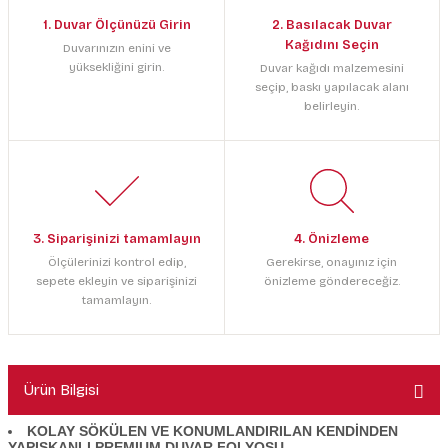
1. Duvar Ölçünüzü Girin
2. Basılacak Duvar
Kağıdını Seçin
Duvarınızın enini ve
yüksekliğini girin.
Duvar kağıdı malzemesini
seçip, baskı yapılacak alanı
belirleyin.
3. Siparişinizi tamamlayın
4. Önizleme
Ölçülerinizi kontrol edip,
Gerekirse, onayınız için
sepete ekleyin ve siparişinizi
önizleme göndereceğiz.
tamamlayın.
Ürün Bilgisi
KOLAY SÖKÜLEN VE KONUMLANDIRILAN KENDİNDEN
YAPIŞKANLI PREMIUM DUVAR FOLYOSU