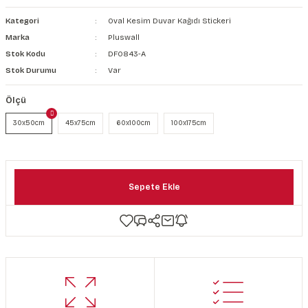
şkanlı Duvar Kanvası
Kategori
Oval Kesim Duvar Kağıdı Stickeri
Marka
Pluswall
Kağıdı
Stok Kodu
DF0843-A
Stok Durumu
Var
Ölçü
30x50cm
45x75cm
60x100cm
100x175cm
Sepete Ekle