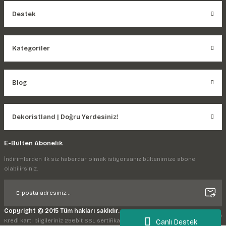
Destek
Kategoriler
Blog
Dekoristland | Doğru Yerdesiniz!
E-Bülten Abonelik
İndirimlerden ilk siz haberdar olmak istiyorsanız bültenimize abone
olabilirsiniz.
Copyright © 2015 Tüm hakları saklıdır.
Kredi kartı bilgileriniz 256bit SSL sertifikası ile korunmaktadır.
Canlı Destek