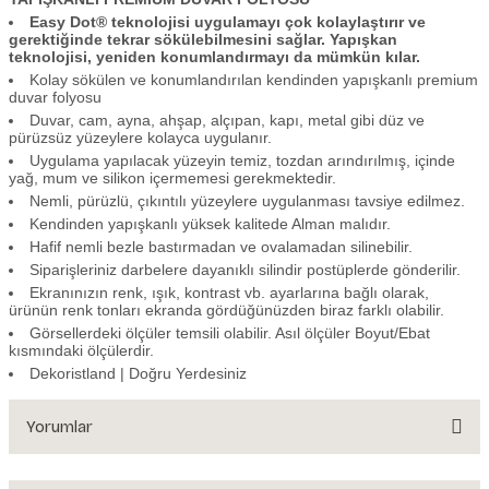
Easy Dot® teknolojisi uygulamayı çok kolaylaştırır ve
gerektiğinde tekrar sökülebilmesini sağlar. Yapışkan
teknolojisi, yeniden konumlandırmayı da mümkün kılar.
Kolay sökülen ve konumlandırılan kendinden yapışkanlı premium
duvar folyosu
Duvar, cam, ayna, ahşap, alçıpan, kapı, metal gibi düz ve
pürüzsüz yüzeylere kolayca uygulanır.
Uygulama yapılacak yüzeyin temiz, tozdan arındırılmış, içinde
yağ, mum ve silikon içermemesi gerekmektedir.
Nemli, pürüzlü, çıkıntılı yüzeylere uygulanması tavsiye edilmez.
Kendinden yapışkanlı yüksek kalitede Alman malıdır.
Hafif nemli bezle bastırmadan ve ovalamadan silinebilir.
Siparişleriniz darbelere dayanıklı silindir postüplerde gönderilir.
Ekranınızın renk, ışık, kontrast vb. ayarlarına bağlı olarak,
ürünün renk tonları ekranda gördüğünüzden biraz farklı olabilir.
Görsellerdeki ölçüler temsili olabilir. Asıl ölçüler Boyut/Ebat
kısmındaki ölçülerdir.
Dekoristland | Doğru Yerdesiniz
Yorumlar