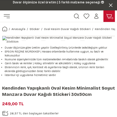
Duvar ölçünüze özel üretim | 3 farklı malzeme seçeneği 😎
Geri Dön
Geri Dön
0
ı
Harita & Şehir Duvar Kağıdı
Hayvan, Yaprak & Çiçek Duvar
Doğa & Manza Duvar Kağıdı
Tasarım & Sanatsal Duvar Ka
Genel
Ahşap, Mermer & Taş Desenli
Kağıdı
Anasayfa
Sticker
Oval Kesim Duvar Kağıdı Stickeri
Kendinden Yapı
Duvar Kağıdı
 Duvar Sticker
Dünya Haritası Duvar Kağıdı
Çiçek Duvar Kağıdı
Doğa Duvar Kağıdı
Soyut Duvar Kağıdı
3d Duvar Kağıdı
Mermer Desenli Duvar Kağıdı
Odası Duvar Kağıdı
r Kağıdı Stickeri
Türkiye Serisi Duvar Kağıdı
Yaprak Desenli Duvar Kağıdı
Manzara Duvar Kağıdı
Sanat Duvar Kağıdı
Araba Duvar Kağıdı
Duvar ölçünüze göre üretim yapılır. Özelleştirilmiş ürünlerde iade/değişim yoktur.
Taş Desenli Duvar Kağıdı
EPSON REÇİNE MÜREKKEP | Hassas ortamlarda kullanıma uygun, su bazlı ve
kokusuzdur.
 & Çiçek Duvar Kağıdı
ticker
Şehir & Ülke Duvar Kağıdı
Hayvan Duvar Kağıdı
Orman Duvar Kağıdı
Geometrik Duvar Kağıdı
Sağlık Duvar Kağıdı
Numune siparişlerinizde tüm malzemelerden A4 ebatında baskılı olarak gönderilir.
Canlı baskı ve renkler | Kolay silinebilir ve sökülebilir | Kolay uygulama
Ahşap Desenli Duvar Kağıdı
Ekranınızın renk, ışık, kontrast vb. ayarlarına bağlı olarak, ürünün renk tonları
ekranda gördüğünüzden biraz farklı olabilir.
Duvar Kağıdı
r Seti
Tropikal Duvar Kağıdı
Graffiti Duvar Kağıdı
Yiyecek ve İçecek Duvar Kağıdı
İstanbul içi uygulama hizmetimiz vardır.
Beton Duvar Kağıdı
tsal Duvar Kağıdı
er Setleri
Deniz Manzara Duvar Kağıdı
Mimari Duvar Kağıdı
Meslekler Duvar Kağıdı
Kendinden Yapışkanlı Oval Kesim Minimalist Soyut
Manzara Duvar Kağıdı Stickeri 30x50cm
var Sticker Seti
Uzay Duvar Kağıdı
Müzik Duvar Kağıdı
249,00 TL
& Taş Desenli Duvar Kağıdı
26,57 TL den başlayan taksitlerle!