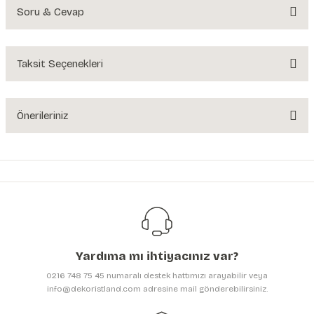
Soru & Cevap
Bu ürüne ilk yorumu siz yapın!
Yorum Yaz
Taksit Seçenekleri
Ürün hakkında henüz soru sorulmamış.
Soru Sor
Önerileriniz
Bu ürünün fiyat bilgisi, resim, ürün açıklamalarında ve diğer konularda
yetersiz gördüğünüz noktaları öneri formunu kullanarak tarafımıza
iletebilirsiniz.
Görüş ve önerileriniz için teşekkür ederiz.
Ürün resmi kalitesiz, bozuk veya görüntülenemiyor.
Ürün açıklamasında eksik bilgiler bulunuyor.
Yardıma mı ihtiyacınız var?
Ürün bilgilerinde hatalar bulunuyor.
0216 748 75 45 numaralı destek hattımızı arayabilir veya
Ürün fiyatı diğer sitelerden daha pahalı.
info@dekoristland.com adresine mail gönderebilirsiniz.
Bu ürüne benzer farklı alternatifler olmalı.