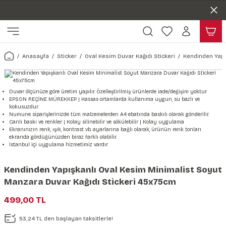
Duvar ölçünüze özel üretim | 3 farklı malzeme seçeneği 😎
Geri Dön
Geri Dön
Yaşam Alanlarınıza Sanat Katıyoruz 🤍
Kendinden Yapışkanlı Kolay Uygulanan Duvar Kağıtları😇
ı
Harita & Şehir Duvar Kağıdı
Hayvan, Yaprak & Çiçek Duvar
Doğa & Manza Duvar Kağıdı
Tasarım & Sanatsal Duvar Ka
Genel
Ahşap, Mermer & Taş Desenli
Kağıdı
Anasayfa
Sticker
Oval Kesim Duvar Kağıdı Stickeri
Kendinden Yapı
Duvar Kağıdı
 Duvar Sticker
Dünya Haritası Duvar Kağıdı
Çiçek Duvar Kağıdı
Doğa Duvar Kağıdı
Soyut Duvar Kağıdı
3d Duvar Kağıdı
Mermer Desenli Duvar Kağıdı
Odası Duvar Kağıdı
r Kağıdı Stickeri
Türkiye Serisi Duvar Kağıdı
Yaprak Desenli Duvar Kağıdı
Manzara Duvar Kağıdı
Sanat Duvar Kağıdı
Araba Duvar Kağıdı
Duvar ölçünüze göre üretim yapılır. Özelleştirilmiş ürünlerde iade/değişim yoktur.
EPSON REÇİNE MÜREKKEP | Hassas ortamlarda kullanıma uygun, su bazlı ve
Taş Desenli Duvar Kağıdı
kokusuzdur.
 & Çiçek Duvar Kağıdı
ticker
Şehir & Ülke Duvar Kağıdı
Hayvan Duvar Kağıdı
Orman Duvar Kağıdı
Geometrik Duvar Kağıdı
Sağlık Duvar Kağıdı
Numune siparişlerinizde tüm malzemelerden A4 ebatında baskılı olarak gönderilir.
Canlı baskı ve renkler | Kolay silinebilir ve sökülebilir | Kolay uygulama
Ahşap Desenli Duvar Kağıdı
Ekranınızın renk, ışık, kontrast vb. ayarlarına bağlı olarak, ürünün renk tonları
ekranda gördüğünüzden biraz farklı olabilir.
Duvar Kağıdı
r Seti
Tropikal Duvar Kağıdı
Graffiti Duvar Kağıdı
Yiyecek ve İçecek Duvar Kağıdı
İstanbul içi uygulama hizmetimiz vardır.
Beton Duvar Kağıdı
tsal Duvar Kağıdı
er Setleri
Deniz Manzara Duvar Kağıdı
Mimari Duvar Kağıdı
Meslekler Duvar Kağıdı
Kendinden Yapışkanlı Oval Kesim Minimalist Soyut
Manzara Duvar Kağıdı Stickeri 45x75cm
var Sticker Seti
Uzay Duvar Kağıdı
Müzik Duvar Kağıdı
499,00 TL
& Taş Desenli Duvar Kağıdı
53,24 TL den başlayan taksitlerle!