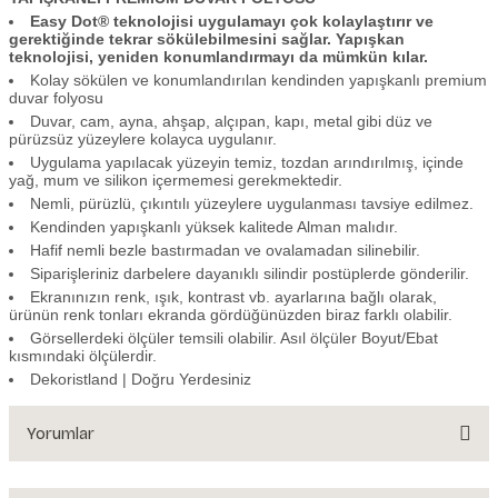
Easy Dot® teknolojisi uygulamayı çok kolaylaştırır ve
gerektiğinde tekrar sökülebilmesini sağlar. Yapışkan
teknolojisi, yeniden konumlandırmayı da mümkün kılar.
Kolay sökülen ve konumlandırılan kendinden yapışkanlı premium
duvar folyosu
Duvar, cam, ayna, ahşap, alçıpan, kapı, metal gibi düz ve
pürüzsüz yüzeylere kolayca uygulanır.
Uygulama yapılacak yüzeyin temiz, tozdan arındırılmış, içinde
yağ, mum ve silikon içermemesi gerekmektedir.
Nemli, pürüzlü, çıkıntılı yüzeylere uygulanması tavsiye edilmez.
Kendinden yapışkanlı yüksek kalitede Alman malıdır.
Hafif nemli bezle bastırmadan ve ovalamadan silinebilir.
Siparişleriniz darbelere dayanıklı silindir postüplerde gönderilir.
Ekranınızın renk, ışık, kontrast vb. ayarlarına bağlı olarak,
ürünün renk tonları ekranda gördüğünüzden biraz farklı olabilir.
Görsellerdeki ölçüler temsili olabilir. Asıl ölçüler Boyut/Ebat
kısmındaki ölçülerdir.
Dekoristland | Doğru Yerdesiniz
Yorumlar