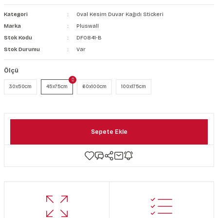
şkanlı Duvar Kanvası
Kategori
Oval Kesim Duvar Kağıdı Stickeri
Marka
Pluswall
Kağıdı
Stok Kodu
DF0841-B
Stok Durumu
Var
Ölçü
30x50cm
45x75cm
60x100cm
100x175cm
Sepete Ekle