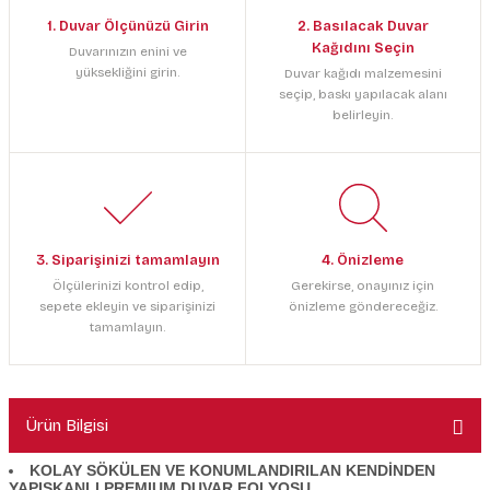
1. Duvar Ölçünüzü Girin
2. Basılacak Duvar
Kağıdını Seçin
Duvarınızın enini ve
yüksekliğini girin.
Duvar kağıdı malzemesini
seçip, baskı yapılacak alanı
belirleyin.
3. Siparişinizi tamamlayın
4. Önizleme
Ölçülerinizi kontrol edip,
Gerekirse, onayınız için
sepete ekleyin ve siparişinizi
önizleme göndereceğiz.
tamamlayın.
Ürün Bilgisi
KOLAY SÖKÜLEN VE KONUMLANDIRILAN KENDİNDEN
YAPIŞKANLI PREMIUM DUVAR FOLYOSU