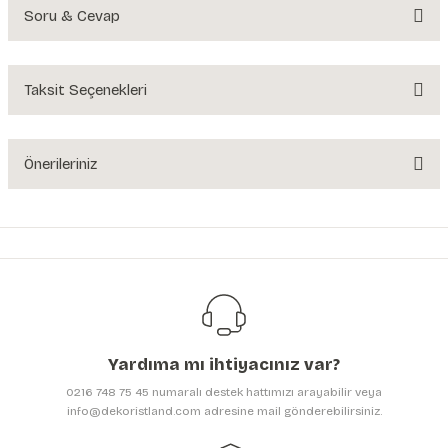
Soru & Cevap
Bu ürüne ilk yorumu siz yapın!
Yorum Yaz
Taksit Seçenekleri
Ürün hakkında henüz soru sorulmamış.
Soru Sor
Önerileriniz
Bu ürünün fiyat bilgisi, resim, ürün açıklamalarında ve diğer konularda
yetersiz gördüğünüz noktaları öneri formunu kullanarak tarafımıza
iletebilirsiniz.
Görüş ve önerileriniz için teşekkür ederiz.
Ürün resmi kalitesiz, bozuk veya görüntülenemiyor.
Ürün açıklamasında eksik bilgiler bulunuyor.
Yardıma mı ihtiyacınız var?
Ürün bilgilerinde hatalar bulunuyor.
0216 748 75 45 numaralı destek hattımızı arayabilir veya
Ürün fiyatı diğer sitelerden daha pahalı.
info@dekoristland.com adresine mail gönderebilirsiniz.
Bu ürüne benzer farklı alternatifler olmalı.