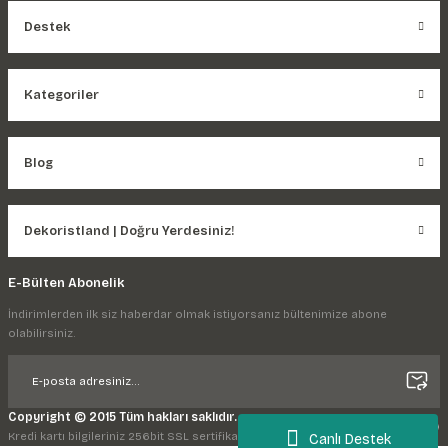
Destek
Kategoriler
Blog
Dekoristland | Doğru Yerdesiniz!
E-Bülten Abonelik
İndirimlerden ilk siz haberdar olmak istiyorsanız bültenimize abone
olabilirsiniz.
Copyright © 2015 Tüm hakları saklıdır.
Kredi kartı bilgileriniz 256bit SSL sertifikası ile korunmaktadır.
Canlı Destek