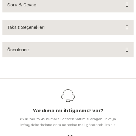
Soru & Cevap
Bu ürüne ilk yorumu siz yapın!
Yorum Yaz
Taksit Seçenekleri
Ürün hakkında henüz soru sorulmamış.
Soru Sor
Önerileriniz
Bu ürünün fiyat bilgisi, resim, ürün açıklamalarında ve diğer konularda
yetersiz gördüğünüz noktaları öneri formunu kullanarak tarafımıza
iletebilirsiniz.
Görüş ve önerileriniz için teşekkür ederiz.
Ürün resmi kalitesiz, bozuk veya görüntülenemiyor.
Ürün açıklamasında eksik bilgiler bulunuyor.
Yardıma mı ihtiyacınız var?
Ürün bilgilerinde hatalar bulunuyor.
0216 748 75 45 numaralı destek hattımızı arayabilir veya
Ürün fiyatı diğer sitelerden daha pahalı.
info@dekoristland.com adresine mail gönderebilirsiniz.
Bu ürüne benzer farklı alternatifler olmalı.