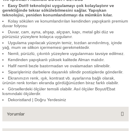
Easy Dot® teknolojisi uygulamayı çok kolaylaştırır ve
gerektiğinde tekrar sökülebilmesini sağlar. Yapışkan
teknolojisi, yeniden konumlandırmayı da mümkün kılar.
Kolay sökülen ve konumlandırılan kendinden yapışkanlı premium
duvar folyosu
Duvar, cam, ayna, ahşap, alçıpan, kapı, metal gibi düz ve
pürüzsüz yüzeylere kolayca uygulanır.
Uygulama yapılacak yüzeyin temiz, tozdan arındırılmış, içinde
yağ, mum ve silikon içermemesi gerekmektedir.
Nemli, pürüzlü, çıkıntılı yüzeylere uygulanması tavsiye edilmez.
Kendinden yapışkanlı yüksek kalitede Alman malıdır.
Hafif nemli bezle bastırmadan ve ovalamadan silinebilir.
Siparişleriniz darbelere dayanıklı silindir postüplerde gönderilir.
Ekranınızın renk, ışık, kontrast vb. ayarlarına bağlı olarak,
ürünün renk tonları ekranda gördüğünüzden biraz farklı olabilir.
Görsellerdeki ölçüler temsili olabilir. Asıl ölçüler Boyut/Ebat
kısmındaki ölçülerdir.
Dekoristland | Doğru Yerdesiniz
Yorumlar