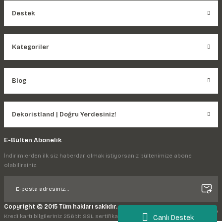
Destek
Kategoriler
Blog
Dekoristland | Doğru Yerdesiniz!
E-Bülten Abonelik
İndirimlerden ilk siz haberdar olmak istiyorsanız bültenimize abone
olabilirsiniz.
Copyright © 2015 Tüm hakları saklıdır.
Kredi kartı bilgileriniz 256bit SSL sertifikası ile korunmaktadır.
Canlı Destek