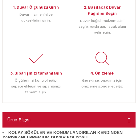
1. Duvar Ölçünüzü Girin
2. Basılacak Duvar
Kağıdını Seçin
Duvarınızın enini ve
yüksekliğini girin.
Duvar kağıdı malzemesini
seçip, baskı yapılacak alanı
belirleyin.
3. Siparişinizi tamamlayın
4. Önizleme
Ölçülerinizi kontrol edip,
Gerekirse, onayınız için
sepete ekleyin ve siparişinizi
önizleme göndereceğiz.
tamamlayın.
Ürün Bilgisi
KOLAY SÖKÜLEN VE KONUMLANDIRILAN KENDİNDEN
YAPIŞKANLI PREMIUM DUVAR FOLYOSU