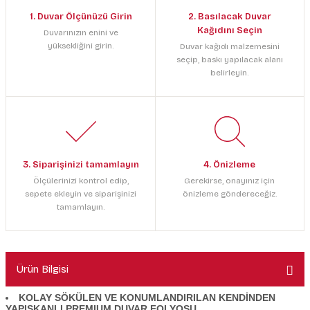
1. Duvar Ölçünüzü Girin
2. Basılacak Duvar
Kağıdını Seçin
Duvarınızın enini ve
yüksekliğini girin.
Duvar kağıdı malzemesini
seçip, baskı yapılacak alanı
belirleyin.
3. Siparişinizi tamamlayın
4. Önizleme
Ölçülerinizi kontrol edip,
Gerekirse, onayınız için
sepete ekleyin ve siparişinizi
önizleme göndereceğiz.
tamamlayın.
Ürün Bilgisi
KOLAY SÖKÜLEN VE KONUMLANDIRILAN KENDİNDEN
YAPIŞKANLI PREMIUM DUVAR FOLYOSU