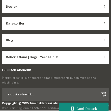
Destek
Kategoriler
Blog
Dekoristland | Doğru Yerdesiniz!
E-Bülten Abonelik
İndirimlerden ilk siz haberdar olmak istiyorsanız bültenimize abone
olabilirsiniz.
Copyright © 2015 Tüm hakları saklıdır.
Kredi kartı bilgileriniz 256bit SSL sertifikası ile korunmaktadır.
Canlı Destek