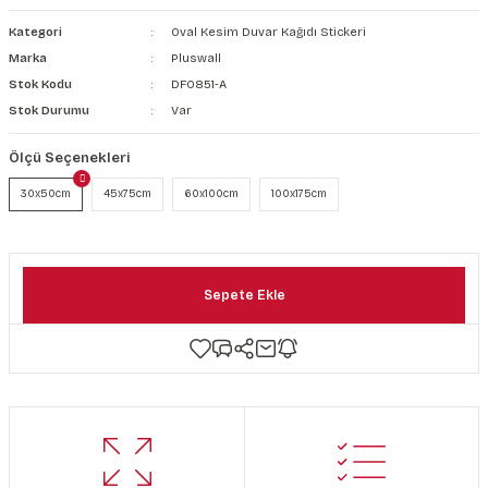
şkanlı Duvar Kanvası
Kategori
Oval Kesim Duvar Kağıdı Stickeri
Marka
Pluswall
Kağıdı
Stok Kodu
DF0851-A
Stok Durumu
Var
Ölçü Seçenekleri
30x50cm
45x75cm
60x100cm
100x175cm
Sepete Ekle