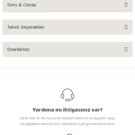
Soru & Cevap
Bu ürüne ilk yorumu siz yapın!
Yorum Yaz
Taksit Seçenekleri
Ürün hakkında henüz soru sorulmamış.
Soru Sor
Önerileriniz
Bu ürünün fiyat bilgisi, resim, ürün açıklamalarında ve diğer konularda
yetersiz gördüğünüz noktaları öneri formunu kullanarak tarafımıza
iletebilirsiniz.
Görüş ve önerileriniz için teşekkür ederiz.
Ürün resmi kalitesiz, bozuk veya görüntülenemiyor.
Ürün açıklamasında eksik bilgiler bulunuyor.
Yardıma mı ihtiyacınız var?
Ürün bilgilerinde hatalar bulunuyor.
0216 748 75 45 numaralı destek hattımızı arayabilir veya
Ürün fiyatı diğer sitelerden daha pahalı.
info@dekoristland.com adresine mail gönderebilirsiniz.
Bu ürüne benzer farklı alternatifler olmalı.