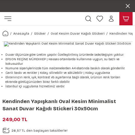
Duvar ölçünüze özel üretim | 3 farklı malzeme seçeneği 😎
Geri Dön
Geri Dön
Yaşam Alanlarınıza Sanat Katıyoruz 🤍
Kendinden Yapışkanlı Kolay Uygulanan Duvar Kağıtları😇
ı
Harita & Şehir Duvar Kağıdı
Hayvan, Yaprak & Çiçek Duvar
Doğa & Manza Duvar Kağıdı
Tasarım & Sanatsal Duvar Ka
Genel
Ahşap, Mermer & Taş Desenli
Kağıdı
Anasayfa
Sticker
Oval Kesim Duvar Kağıdı Stickeri
Kendinden Yapı
Duvar Kağıdı
 Duvar Sticker
Dünya Haritası Duvar Kağıdı
Çiçek Duvar Kağıdı
Doğa Duvar Kağıdı
Soyut Duvar Kağıdı
3d Duvar Kağıdı
Mermer Desenli Duvar Kağıdı
Odası Duvar Kağıdı
r Kağıdı Stickeri
Türkiye Serisi Duvar Kağıdı
Yaprak Desenli Duvar Kağıdı
Manzara Duvar Kağıdı
Sanat Duvar Kağıdı
Araba Duvar Kağıdı
Duvar ölçünüze göre üretim yapılır. Özelleştirilmiş ürünlerde iade/değişim yoktur.
EPSON REÇİNE MÜREKKEP | Hassas ortamlarda kullanıma uygun, su bazlı ve
Taş Desenli Duvar Kağıdı
kokusuzdur.
 & Çiçek Duvar Kağıdı
ticker
Şehir & Ülke Duvar Kağıdı
Hayvan Duvar Kağıdı
Orman Duvar Kağıdı
Geometrik Duvar Kağıdı
Sağlık Duvar Kağıdı
Numune siparişlerinizde tüm malzemelerden A4 ebatında baskılı olarak gönderilir.
Canlı baskı ve renkler | Kolay silinebilir ve sökülebilir | Kolay uygulama
Ahşap Desenli Duvar Kağıdı
Ekranınızın renk, ışık, kontrast vb. ayarlarına bağlı olarak, ürünün renk tonları
ekranda gördüğünüzden biraz farklı olabilir.
Duvar Kağıdı
r Seti
Tropikal Duvar Kağıdı
Graffiti Duvar Kağıdı
Yiyecek ve İçecek Duvar Kağıdı
İstanbul içi uygulama hizmetimiz vardır.
Beton Duvar Kağıdı
tsal Duvar Kağıdı
er Setleri
Deniz Manzara Duvar Kağıdı
Mimari Duvar Kağıdı
Meslekler Duvar Kağıdı
Kendinden Yapışkanlı Oval Kesim Minimalist
Sanat Duvar Kağıdı Stickeri 30x50cm
var Sticker Seti
Uzay Duvar Kağıdı
Müzik Duvar Kağıdı
249,00 TL
& Taş Desenli Duvar Kağıdı
26,57 TL den başlayan taksitlerle!