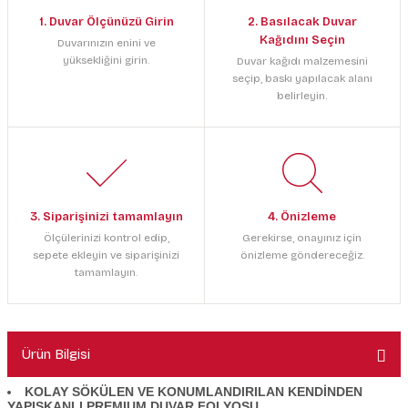
1. Duvar Ölçünüzü Girin
2. Basılacak Duvar
Kağıdını Seçin
Duvarınızın enini ve
yüksekliğini girin.
Duvar kağıdı malzemesini
seçip, baskı yapılacak alanı
belirleyin.
3. Siparişinizi tamamlayın
4. Önizleme
Ölçülerinizi kontrol edip,
Gerekirse, onayınız için
sepete ekleyin ve siparişinizi
önizleme göndereceğiz.
tamamlayın.
Ürün Bilgisi
KOLAY SÖKÜLEN VE KONUMLANDIRILAN KENDİNDEN
YAPIŞKANLI PREMIUM DUVAR FOLYOSU