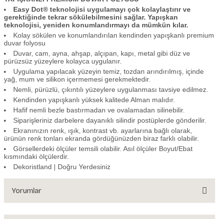
Easy Dot® teknolojisi uygulamayı çok kolaylaştırır ve
gerektiğinde tekrar sökülebilmesini sağlar. Yapışkan
teknolojisi, yeniden konumlandırmayı da mümkün kılar.
Kolay sökülen ve konumlandırılan kendinden yapışkanlı premium
duvar folyosu
Duvar, cam, ayna, ahşap, alçıpan, kapı, metal gibi düz ve
pürüzsüz yüzeylere kolayca uygulanır.
Uygulama yapılacak yüzeyin temiz, tozdan arındırılmış, içinde
yağ, mum ve silikon içermemesi gerekmektedir.
Nemli, pürüzlü, çıkıntılı yüzeylere uygulanması tavsiye edilmez.
Kendinden yapışkanlı yüksek kalitede Alman malıdır.
Hafif nemli bezle bastırmadan ve ovalamadan silinebilir.
Siparişleriniz darbelere dayanıklı silindir postüplerde gönderilir.
Ekranınızın renk, ışık, kontrast vb. ayarlarına bağlı olarak,
ürünün renk tonları ekranda gördüğünüzden biraz farklı olabilir.
Görsellerdeki ölçüler temsili olabilir. Asıl ölçüler Boyut/Ebat
kısmındaki ölçülerdir.
Dekoristland | Doğru Yerdesiniz
Yorumlar