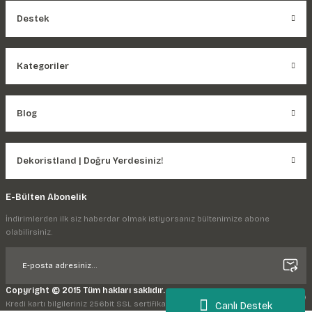
Destek
Kategoriler
Blog
Dekoristland | Doğru Yerdesiniz!
E-Bülten Abonelik
İndirimlerden ilk siz haberdar olmak istiyorsanız bültenimize abone
olabilirsiniz.
Copyright © 2015 Tüm hakları saklıdır.
Kredi kartı bilgileriniz 256bit SSL sertifikası ile korunmaktadır.
Canlı Destek