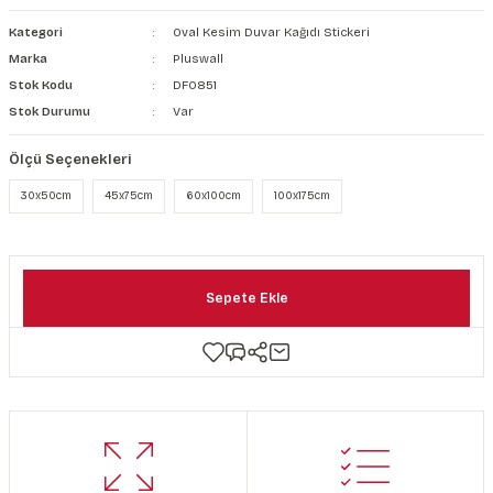
şkanlı Duvar Kanvası
Kategori
Oval Kesim Duvar Kağıdı Stickeri
Marka
Pluswall
Kağıdı
Stok Kodu
DF0851
Stok Durumu
Var
Ölçü Seçenekleri
30x50cm
45x75cm
60x100cm
100x175cm
Sepete Ekle