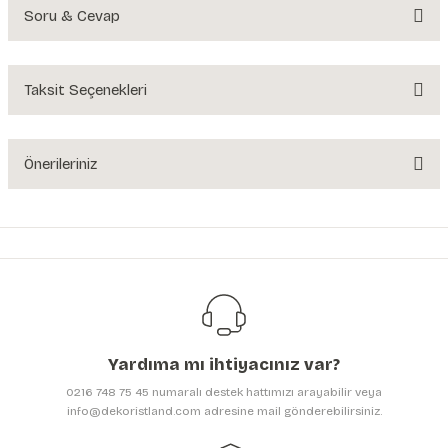
Soru & Cevap
Bu ürüne ilk yorumu siz yapın!
Yorum Yaz
Taksit Seçenekleri
Ürün hakkında henüz soru sorulmamış.
Soru Sor
Önerileriniz
Bu ürünün fiyat bilgisi, resim, ürün açıklamalarında ve diğer konularda
yetersiz gördüğünüz noktaları öneri formunu kullanarak tarafımıza
iletebilirsiniz.
Görüş ve önerileriniz için teşekkür ederiz.
Ürün resmi kalitesiz, bozuk veya görüntülenemiyor.
Ürün açıklamasında eksik bilgiler bulunuyor.
Yardıma mı ihtiyacınız var?
Ürün bilgilerinde hatalar bulunuyor.
0216 748 75 45 numaralı destek hattımızı arayabilir veya
Ürün fiyatı diğer sitelerden daha pahalı.
info@dekoristland.com adresine mail gönderebilirsiniz.
Bu ürüne benzer farklı alternatifler olmalı.