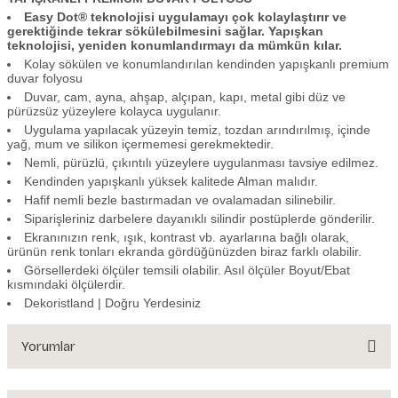
Easy Dot® teknolojisi uygulamayı çok kolaylaştırır ve
gerektiğinde tekrar sökülebilmesini sağlar. Yapışkan
teknolojisi, yeniden konumlandırmayı da mümkün kılar.
Kolay sökülen ve konumlandırılan kendinden yapışkanlı premium
duvar folyosu
Duvar, cam, ayna, ahşap, alçıpan, kapı, metal gibi düz ve
pürüzsüz yüzeylere kolayca uygulanır.
Uygulama yapılacak yüzeyin temiz, tozdan arındırılmış, içinde
yağ, mum ve silikon içermemesi gerekmektedir.
Nemli, pürüzlü, çıkıntılı yüzeylere uygulanması tavsiye edilmez.
Kendinden yapışkanlı yüksek kalitede Alman malıdır.
Hafif nemli bezle bastırmadan ve ovalamadan silinebilir.
Siparişleriniz darbelere dayanıklı silindir postüplerde gönderilir.
Ekranınızın renk, ışık, kontrast vb. ayarlarına bağlı olarak,
ürünün renk tonları ekranda gördüğünüzden biraz farklı olabilir.
Görsellerdeki ölçüler temsili olabilir. Asıl ölçüler Boyut/Ebat
kısmındaki ölçülerdir.
Dekoristland | Doğru Yerdesiniz
Yorumlar