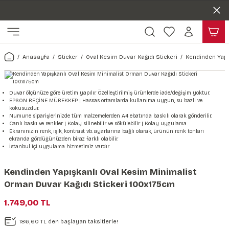
Duvar ölçünüze özel üretim | 3 farklı malzeme seçeneği 😎
Geri Dön
Geri Dön
Yaşam Alanlarınıza Sanat Katıyoruz 🤍
Kendinden Yapışkanlı Kolay Uygulanan Duvar Kağıtları😇
ı
Harita & Şehir Duvar Kağıdı
Hayvan, Yaprak & Çiçek Duvar
Doğa & Manza Duvar Kağıdı
Tasarım & Sanatsal Duvar Ka
Genel
Ahşap, Mermer & Taş Desenli
Kağıdı
Anasayfa
Sticker
Oval Kesim Duvar Kağıdı Stickeri
Kendinden Yapı
Duvar Kağıdı
 Duvar Sticker
Dünya Haritası Duvar Kağıdı
Çiçek Duvar Kağıdı
Doğa Duvar Kağıdı
Soyut Duvar Kağıdı
3d Duvar Kağıdı
Mermer Desenli Duvar Kağıdı
Odası Duvar Kağıdı
r Kağıdı Stickeri
Türkiye Serisi Duvar Kağıdı
Yaprak Desenli Duvar Kağıdı
Manzara Duvar Kağıdı
Sanat Duvar Kağıdı
Araba Duvar Kağıdı
Duvar ölçünüze göre üretim yapılır. Özelleştirilmiş ürünlerde iade/değişim yoktur.
EPSON REÇİNE MÜREKKEP | Hassas ortamlarda kullanıma uygun, su bazlı ve
Taş Desenli Duvar Kağıdı
kokusuzdur.
 & Çiçek Duvar Kağıdı
ticker
Şehir & Ülke Duvar Kağıdı
Hayvan Duvar Kağıdı
Orman Duvar Kağıdı
Geometrik Duvar Kağıdı
Sağlık Duvar Kağıdı
Numune siparişlerinizde tüm malzemelerden A4 ebatında baskılı olarak gönderilir.
Canlı baskı ve renkler | Kolay silinebilir ve sökülebilir | Kolay uygulama
Ahşap Desenli Duvar Kağıdı
Ekranınızın renk, ışık, kontrast vb. ayarlarına bağlı olarak, ürünün renk tonları
ekranda gördüğünüzden biraz farklı olabilir.
Duvar Kağıdı
r Seti
Tropikal Duvar Kağıdı
Graffiti Duvar Kağıdı
Yiyecek ve İçecek Duvar Kağıdı
İstanbul içi uygulama hizmetimiz vardır.
Beton Duvar Kağıdı
tsal Duvar Kağıdı
er Setleri
Deniz Manzara Duvar Kağıdı
Mimari Duvar Kağıdı
Meslekler Duvar Kağıdı
Kendinden Yapışkanlı Oval Kesim Minimalist
Orman Duvar Kağıdı Stickeri 100x175cm
var Sticker Seti
Uzay Duvar Kağıdı
Müzik Duvar Kağıdı
1.749,00 TL
& Taş Desenli Duvar Kağıdı
186,60 TL den başlayan taksitlerle!