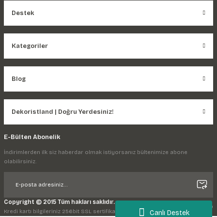
Destek
Kategoriler
Blog
Dekoristland | Doğru Yerdesiniz!
E-Bülten Abonelik
İndirimlerden ilk siz haberdar olmak istiyorsanız bültenimize abone
olabilirsiniz.
Copyright © 2015 Tüm hakları saklıdır.
Kredi kartı bilgileriniz 256bit SSL sertifikası ile korunmaktadır.
Canlı Destek