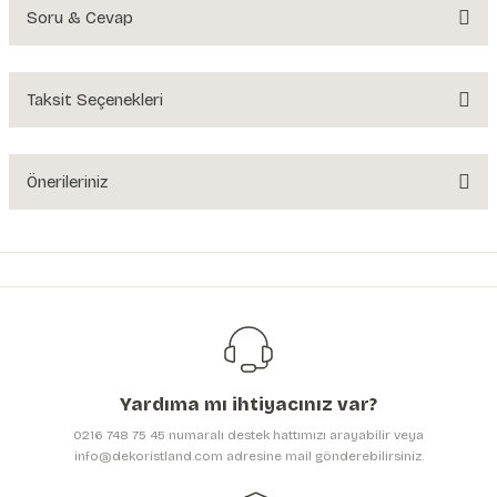
Soru & Cevap
Bu ürüne ilk yorumu siz yapın!
Yorum Yaz
Taksit Seçenekleri
Ürün hakkında henüz soru sorulmamış.
Soru Sor
Önerileriniz
Bu ürünün fiyat bilgisi, resim, ürün açıklamalarında ve diğer konularda
yetersiz gördüğünüz noktaları öneri formunu kullanarak tarafımıza
iletebilirsiniz.
Görüş ve önerileriniz için teşekkür ederiz.
Ürün resmi kalitesiz, bozuk veya görüntülenemiyor.
Ürün açıklamasında eksik bilgiler bulunuyor.
Yardıma mı ihtiyacınız var?
Ürün bilgilerinde hatalar bulunuyor.
0216 748 75 45 numaralı destek hattımızı arayabilir veya
Ürün fiyatı diğer sitelerden daha pahalı.
info@dekoristland.com adresine mail gönderebilirsiniz.
Bu ürüne benzer farklı alternatifler olmalı.