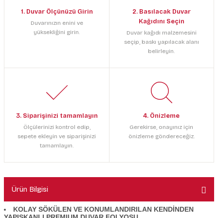
1. Duvar Ölçünüzü Girin
2. Basılacak Duvar
Kağıdını Seçin
Duvarınızın enini ve
yüksekliğini girin.
Duvar kağıdı malzemesini
seçip, baskı yapılacak alanı
belirleyin.
3. Siparişinizi tamamlayın
4. Önizleme
Ölçülerinizi kontrol edip,
Gerekirse, onayınız için
sepete ekleyin ve siparişinizi
önizleme göndereceğiz.
tamamlayın.
Ürün Bilgisi
KOLAY SÖKÜLEN VE KONUMLANDIRILAN KENDİNDEN
YAPIŞKANLI PREMIUM DUVAR FOLYOSU