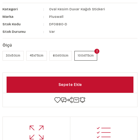
şkanlı Duvar Kanvası
Kategori
Oval Kesim Duvar Kağıdı Stickeri
Marka
Pluswall
Kağıdı
Stok Kodu
DF0880-D
Stok Durumu
Var
Ölçü
30x50cm
45x75cm
60x100cm
100x175cm
Sepete Ekle