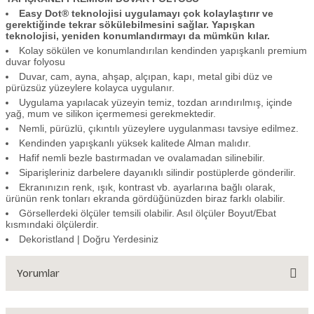
Easy Dot® teknolojisi uygulamayı çok kolaylaştırır ve
gerektiğinde tekrar sökülebilmesini sağlar. Yapışkan
teknolojisi, yeniden konumlandırmayı da mümkün kılar.
Kolay sökülen ve konumlandırılan kendinden yapışkanlı premium
duvar folyosu
Duvar, cam, ayna, ahşap, alçıpan, kapı, metal gibi düz ve
pürüzsüz yüzeylere kolayca uygulanır.
Uygulama yapılacak yüzeyin temiz, tozdan arındırılmış, içinde
yağ, mum ve silikon içermemesi gerekmektedir.
Nemli, pürüzlü, çıkıntılı yüzeylere uygulanması tavsiye edilmez.
Kendinden yapışkanlı yüksek kalitede Alman malıdır.
Hafif nemli bezle bastırmadan ve ovalamadan silinebilir.
Siparişleriniz darbelere dayanıklı silindir postüplerde gönderilir.
Ekranınızın renk, ışık, kontrast vb. ayarlarına bağlı olarak,
ürünün renk tonları ekranda gördüğünüzden biraz farklı olabilir.
Görsellerdeki ölçüler temsili olabilir. Asıl ölçüler Boyut/Ebat
kısmındaki ölçülerdir.
Dekoristland | Doğru Yerdesiniz
Yorumlar