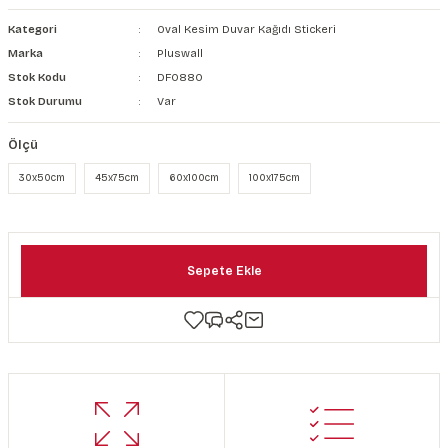
şkanlı Duvar Kanvası
Kategori
Oval Kesim Duvar Kağıdı Stickeri
Marka
Pluswall
Kağıdı
Stok Kodu
DF0880
Stok Durumu
Var
Ölçü
30x50cm
45x75cm
60x100cm
100x175cm
Sepete Ekle