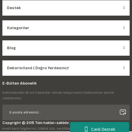
Destek
Kategoriler
Blog
Dekoristland | Doğru Yerdesiniz!
E-Bülten Abonelik
İndirimlerden ilk siz haberdar olmak istiyorsanız bültenimize abone
olabilirsiniz.
Copyright © 2015 Tüm hakları saklıdır.
Kredi kartı bilgileriniz 256bit SSL sertifikası ile korunmaktadır.
Canlı Destek