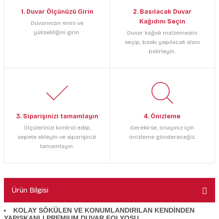
1. Duvar Ölçünüzü Girin
2. Basılacak Duvar
Kağıdını Seçin
Duvarınızın enini ve
yüksekliğini girin.
Duvar kağıdı malzemesini
seçip, baskı yapılacak alanı
belirleyin.
3. Siparişinizi tamamlayın
4. Önizleme
Ölçülerinizi kontrol edip,
Gerekirse, onayınız için
sepete ekleyin ve siparişinizi
önizleme göndereceğiz.
tamamlayın.
Ürün Bilgisi
KOLAY SÖKÜLEN VE KONUMLANDIRILAN KENDİNDEN
YAPIŞKANLI PREMIUM DUVAR FOLYOSU