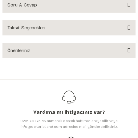
Soru & Cevap
Bu ürüne ilk yorumu siz yapın!
Yorum Yaz
Taksit Seçenekleri
Ürün hakkında henüz soru sorulmamış.
Soru Sor
Önerileriniz
Bu ürünün fiyat bilgisi, resim, ürün açıklamalarında ve diğer konularda
yetersiz gördüğünüz noktaları öneri formunu kullanarak tarafımıza
iletebilirsiniz.
Görüş ve önerileriniz için teşekkür ederiz.
Ürün resmi kalitesiz, bozuk veya görüntülenemiyor.
Ürün açıklamasında eksik bilgiler bulunuyor.
Yardıma mı ihtiyacınız var?
Ürün bilgilerinde hatalar bulunuyor.
0216 748 75 45 numaralı destek hattımızı arayabilir veya
Ürün fiyatı diğer sitelerden daha pahalı.
info@dekoristland.com adresine mail gönderebilirsiniz.
Bu ürüne benzer farklı alternatifler olmalı.