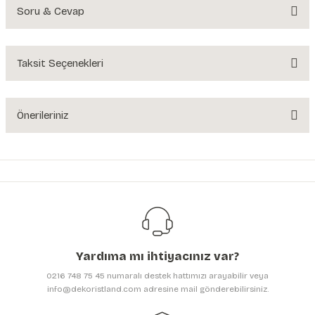
Soru & Cevap
Bu ürüne ilk yorumu siz yapın!
Yorum Yaz
Taksit Seçenekleri
Ürün hakkında henüz soru sorulmamış.
Soru Sor
Önerileriniz
Bu ürünün fiyat bilgisi, resim, ürün açıklamalarında ve diğer konularda
yetersiz gördüğünüz noktaları öneri formunu kullanarak tarafımıza
iletebilirsiniz.
Görüş ve önerileriniz için teşekkür ederiz.
Ürün resmi kalitesiz, bozuk veya görüntülenemiyor.
Ürün açıklamasında eksik bilgiler bulunuyor.
Yardıma mı ihtiyacınız var?
Ürün bilgilerinde hatalar bulunuyor.
0216 748 75 45 numaralı destek hattımızı arayabilir veya
Ürün fiyatı diğer sitelerden daha pahalı.
info@dekoristland.com adresine mail gönderebilirsiniz.
Bu ürüne benzer farklı alternatifler olmalı.