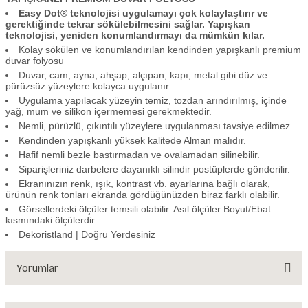
Easy Dot® teknolojisi uygulamayı çok kolaylaştırır ve
gerektiğinde tekrar sökülebilmesini sağlar. Yapışkan
teknolojisi, yeniden konumlandırmayı da mümkün kılar.
Kolay sökülen ve konumlandırılan kendinden yapışkanlı premium
duvar folyosu
Duvar, cam, ayna, ahşap, alçıpan, kapı, metal gibi düz ve
pürüzsüz yüzeylere kolayca uygulanır.
Uygulama yapılacak yüzeyin temiz, tozdan arındırılmış, içinde
yağ, mum ve silikon içermemesi gerekmektedir.
Nemli, pürüzlü, çıkıntılı yüzeylere uygulanması tavsiye edilmez.
Kendinden yapışkanlı yüksek kalitede Alman malıdır.
Hafif nemli bezle bastırmadan ve ovalamadan silinebilir.
Siparişleriniz darbelere dayanıklı silindir postüplerde gönderilir.
Ekranınızın renk, ışık, kontrast vb. ayarlarına bağlı olarak,
ürünün renk tonları ekranda gördüğünüzden biraz farklı olabilir.
Görsellerdeki ölçüler temsili olabilir. Asıl ölçüler Boyut/Ebat
kısmındaki ölçülerdir.
Dekoristland | Doğru Yerdesiniz
Yorumlar