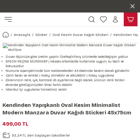
Duvar ölçünüze özel üretim | 3 farklı malzeme seçeneği 😎
Geri Dön
Geri Dön
Yaşam Alanlarınıza Sanat Katıyoruz 🤍
Kendinden Yapışkanlı Kolay Uygulanan Duvar Kağıtları😇
ı
Harita & Şehir Duvar Kağıdı
Hayvan, Yaprak & Çiçek Duvar
Doğa & Manza Duvar Kağıdı
Tasarım & Sanatsal Duvar Ka
Genel
Ahşap, Mermer & Taş Desenli
Kağıdı
Anasayfa
Sticker
Oval Kesim Duvar Kağıdı Stickeri
Kendinden Yapı
Duvar Kağıdı
 Duvar Sticker
Dünya Haritası Duvar Kağıdı
Çiçek Duvar Kağıdı
Doğa Duvar Kağıdı
Soyut Duvar Kağıdı
3d Duvar Kağıdı
Mermer Desenli Duvar Kağıdı
Odası Duvar Kağıdı
r Kağıdı Stickeri
Türkiye Serisi Duvar Kağıdı
Yaprak Desenli Duvar Kağıdı
Manzara Duvar Kağıdı
Sanat Duvar Kağıdı
Araba Duvar Kağıdı
Duvar ölçünüze göre üretim yapılır. Özelleştirilmiş ürünlerde iade/değişim yoktur.
EPSON REÇİNE MÜREKKEP | Hassas ortamlarda kullanıma uygun, su bazlı ve
Taş Desenli Duvar Kağıdı
kokusuzdur.
 & Çiçek Duvar Kağıdı
ticker
Şehir & Ülke Duvar Kağıdı
Hayvan Duvar Kağıdı
Orman Duvar Kağıdı
Geometrik Duvar Kağıdı
Sağlık Duvar Kağıdı
Numune siparişlerinizde tüm malzemelerden A4 ebatında baskılı olarak gönderilir.
Canlı baskı ve renkler | Kolay silinebilir ve sökülebilir | Kolay uygulama
Ahşap Desenli Duvar Kağıdı
Ekranınızın renk, ışık, kontrast vb. ayarlarına bağlı olarak, ürünün renk tonları
ekranda gördüğünüzden biraz farklı olabilir.
Duvar Kağıdı
r Seti
Tropikal Duvar Kağıdı
Graffiti Duvar Kağıdı
Yiyecek ve İçecek Duvar Kağıdı
İstanbul içi uygulama hizmetimiz vardır.
Beton Duvar Kağıdı
tsal Duvar Kağıdı
er Setleri
Deniz Manzara Duvar Kağıdı
Mimari Duvar Kağıdı
Meslekler Duvar Kağıdı
Kendinden Yapışkanlı Oval Kesim Minimalist
Modern Manzara Duvar Kağıdı Stickeri 45x75cm
var Sticker Seti
Uzay Duvar Kağıdı
Müzik Duvar Kağıdı
499,00 TL
& Taş Desenli Duvar Kağıdı
53,24 TL den başlayan taksitlerle!