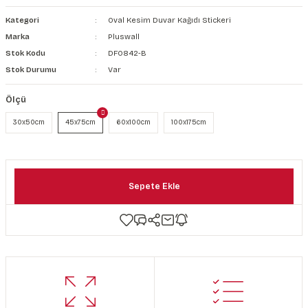
şkanlı Duvar Kanvası
Kategori
Oval Kesim Duvar Kağıdı Stickeri
Marka
Pluswall
Kağıdı
Stok Kodu
DF0842-B
Stok Durumu
Var
Ölçü
30x50cm
45x75cm
60x100cm
100x175cm
Sepete Ekle