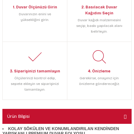
1. Duvar Ölçünüzü Girin
2. Basılacak Duvar
Kağıdını Seçin
Duvarınızın enini ve
yüksekliğini girin.
Duvar kağıdı malzemesini
seçip, baskı yapılacak alanı
belirleyin.
3. Siparişinizi tamamlayın
4. Önizleme
Ölçülerinizi kontrol edip,
Gerekirse, onayınız için
sepete ekleyin ve siparişinizi
önizleme göndereceğiz.
tamamlayın.
Ürün Bilgisi
KOLAY SÖKÜLEN VE KONUMLANDIRILAN KENDİNDEN
YAPIŞKANLI PREMIUM DUVAR FOLYOSU