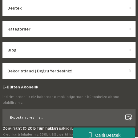
Destek
Kategoriler
Blog
Dekoristland | Doğru Yerdesiniz!
E-Bülten Abonelik
İndirimlerden ilk siz haberdar olmak istiyorsanız bültenimize abone
olabilirsiniz.
Copyright © 2015 Tüm hakları saklıdır.
Kredi kartı bilgileriniz 256bit SSL sertifikası ile korunmaktadır.
Canlı Destek