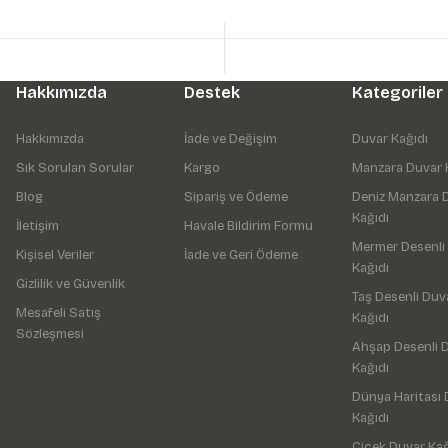
Hakkımızda
Destek
Kategoriler
Hakkımızda
İade ve Değişim
Duvar Kağıdı
Sık Sorulan Sorular
Kargo
Manzara Duvar 
Blog
Sipariş ve Ödeme
Deniz Manzara 
Kağıdı
İletişim
Havale Bildirim Formu
Mermer Desenli
Kişisel Veriler
İade ve Geri Ödeme
Kağıdı
Gizlilik ve Güvenlik
Taş Desenli Duv
Mesafeli Satış
Kağıdı
Sözleşmesi
Ahşap Desenli 
Kağıdı
Dünya Haritası 
Kağıdı
Çiçek Duvar Kağ