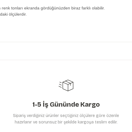
n renk tonları ekranda gördüğünüzden biraz farklı olabilir.
daki ölçülerdir.
etersiz gördüğünüz noktaları öneri formunu kullanarak tarafımıza iletebilirs
Ürün hakkında henüz soru sorulmamış.
Bu ürüne ilk yorumu siz yapın!
Yorum Yaz
Soru Sor
1-5 İş Gününde Kargo
Sipariş verdiğiniz ürünler seçtiğiniz ölçülere göre özenle
hazırlanır ve sorunsuz bir şekilde kargoya teslim edilir.
Gönder