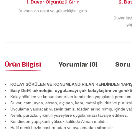
1. Duvar Ölçünüzü Girin
2. Ba
Duvarınızın enini ve yüksekliğini girin.
Duvar kağ
yap
Ürün Bilgisi
Yorumlar (0)
Soru
KOLAY SÖKÜLEN VE KONUMLANDIRILAN KENDİNDEN YAPI
Easy Dot® teknolojisi uygulamayı çok kolaylaştırır ve gerek
Kolay sökülen ve konumlandırılan kendinden yapışkanlı premium
Duvar, cam, ayna, ahşap, alçıpan, kapı, metal gibi düz ve pürüzs
Uygulama yapılacak yüzeyin temiz, tozdan arındırılmış, içinde y
Nemli, pürüzlü, çıkıntılı yüzeylere uygulanması tavsiye edilmez.
Kendinden yapışkanlı yüksek kalitede Alman malıdır.
Hafif nemli bezle bastırmadan ve ovalamadan silinebilir.