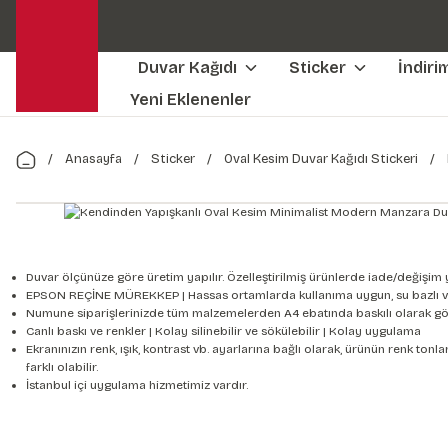
Duvar Kağıdı
Sticker
İndiri
Yeni Eklenenler
Anasayfa
Sticker
Oval Kesim Duvar Kağıdı Stickeri
Duvar ölçünüze göre üretim yapılır. Özelleştirilmiş ürünlerde iade/değişim 
EPSON REÇİNE MÜREKKEP | Hassas ortamlarda kullanıma uygun, su bazlı v
Numune siparişlerinizde tüm malzemelerden A4 ebatında baskılı olarak gön
Canlı baskı ve renkler | Kolay silinebilir ve sökülebilir | Kolay uygulama
Ekranınızın renk, ışık, kontrast vb. ayarlarına bağlı olarak, ürünün renk to
farklı olabilir.
İstanbul içi uygulama hizmetimiz vardır.