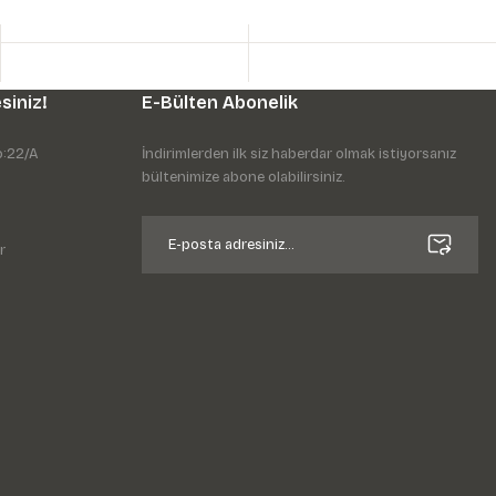
siniz!
E-Bülten Abonelik
o:22/A
İndirimlerden ilk siz haberdar olmak istiyorsanız
bültenimize abone olabilirsiniz.
r