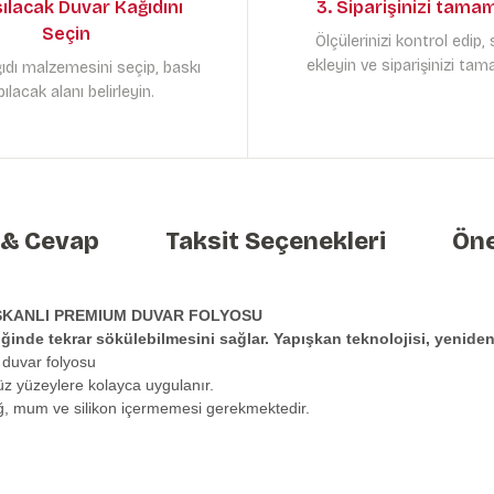
sılacak Duvar Kağıdını
3. Siparişinizi tama
Seçin
Ölçülerinizi kontrol edip,
ekleyin ve siparişinizi tam
ıdı malzemesini seçip, baskı
ılacak alanı belirleyin.
 & Cevap
Taksit Seçenekleri
Öne
ŞKANLI PREMIUM DUVAR FOLYOSU
tiğinde tekrar sökülebilmesini sağlar. Yapışkan teknolojisi, yeni
 duvar folyosu
üz yüzeylere kolayca uygulanır.
ağ, mum ve silikon içermemesi gerekmektedir.