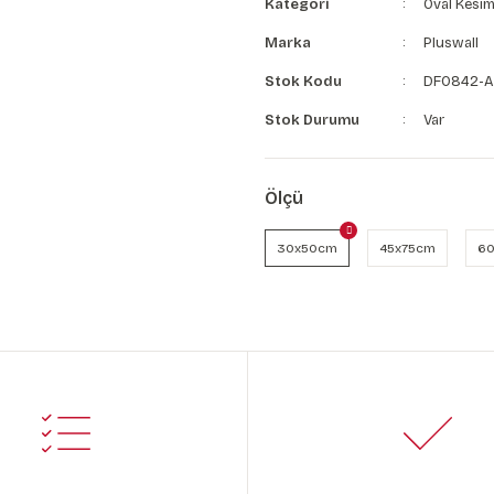
Kategori
Oval Kesim
Marka
Pluswall
Stok Kodu
DF0842-A
Stok Durumu
Var
Ölçü
30x50cm
45x75cm
60