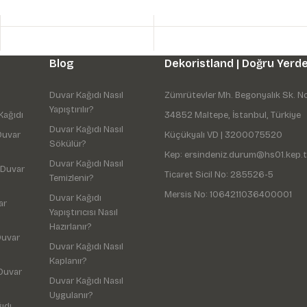
Blog
Dekoristland | Doğru Yerde
Duvar Kağıdı Nasıl
Zümrütevler Mh. Begonyalık Sk. N
Yapıştırılır?
Kağıdı
34852 Maltepe, İstanbul, Türkiye
Duvar Kağıdı Nasıl
Duvar
Küçükyalı VD | 3200075520
Sökülür?
Kep: ersindeniz.durum@hs01.kep.t
Duvar Kağıdı Nasıl
 Duvar
Ticaret Sicil No: 285526-5
Temizlenir?
Mersis No: 1064211036400001
Duvar Kağıdı
ar
Yapıştırıcısı Nasıl
Hazırlanır?
Duvar
Duvar Kağıdı Nasıl
Kaplanır?
Duvar
Duvar Kağıdı Nasıl
Uygulanır?
ıdı