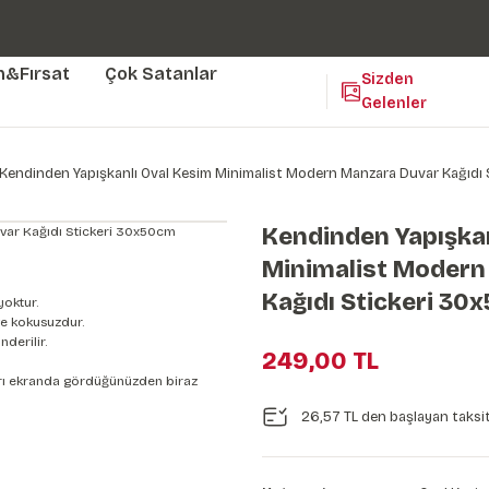
Duvar ölçünüze özel üretim | 3 farklı malzeme seçeneği 😎
Yaşam Alanlarınıza Sanat Katıyoruz 🤍
Kendinden Yapışkanlı Kolay Uygulanan Duvar Kağıtları😇
m&Fırsat
Çok Satanlar
Sizden
Gelenler
Kendinden Yapışkanlı Oval Kesim Minimalist Modern Manzara Duvar Kağıdı
Kendinden Yapışkan
Minimalist Modern
Kağıdı Stickeri 30
yoktur.
e kokusuzdur.
derilir.
249,00 TL
nları ekranda gördüğünüzden biraz
26,57 TL den başlayan taksit