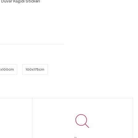
 Duvar Kağıdı Stickeri
x100cm
100x175cm