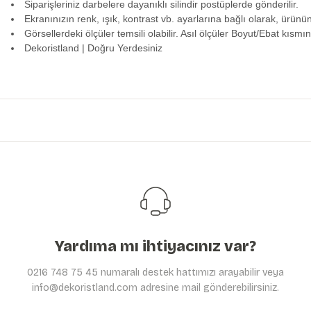
Siparişleriniz darbelere dayanıklı silindir postüplerde gönderilir.
Ekranınızın renk, ışık, kontrast vb. ayarlarına bağlı olarak, ürünü
Görsellerdeki ölçüler temsili olabilir. Asıl ölçüler Boyut/Ebat kısmın
Dekoristland | Doğru Yerdesiniz
Bu ürünün fiyat bilgisi, resim, ürün açıklamalarında ve diğer konularda y
Görüş ve önerileriniz için teşekkür ederiz.
Ürün resmi kalitesiz, bozuk veya görüntülenemiyor.
Ürün açıklamasında eksik bilgiler bulunuyor.
Ürün bilgilerinde hatalar bulunuyor.
Ürün fiyatı diğer sitelerden daha pahalı.
Bu ürüne benzer farklı alternatifler olmalı.
Yardıma mı ihtiyacınız var?
0216 748 75 45 numaralı destek hattımızı arayabilir veya
info@dekoristland.com adresine mail gönderebilirsiniz.