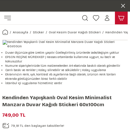
Duvar ölçünüze özel üretim | 3 farklı malzeme seçeneği 😎
Geri Dön
Geri Dön
Yaşam Alanlarınıza Sanat Katıyoruz 🤍
Kendinden Yapışkanlı Kolay Uygulanan Duvar Kağıtları😇
ı
Harita & Şehir Duvar Kağıdı
Hayvan, Yaprak & Çiçek Duvar
Doğa & Manza Duvar Kağıdı
Tasarım & Sanatsal Duvar Ka
Genel
Ahşap, Mermer & Taş Desenli
Kağıdı
Anasayfa
Sticker
Oval Kesim Duvar Kağıdı Stickeri
Kendinden Yapı
Duvar Kağıdı
 Duvar Sticker
Dünya Haritası Duvar Kağıdı
Çiçek Duvar Kağıdı
Doğa Duvar Kağıdı
Soyut Duvar Kağıdı
3d Duvar Kağıdı
Mermer Desenli Duvar Kağıdı
Odası Duvar Kağıdı
r Kağıdı Stickeri
Türkiye Serisi Duvar Kağıdı
Yaprak Desenli Duvar Kağıdı
Manzara Duvar Kağıdı
Sanat Duvar Kağıdı
Araba Duvar Kağıdı
Duvar ölçünüze göre üretim yapılır. Özelleştirilmiş ürünlerde iade/değişim yoktur.
EPSON REÇİNE MÜREKKEP | Hassas ortamlarda kullanıma uygun, su bazlı ve
Taş Desenli Duvar Kağıdı
kokusuzdur.
 & Çiçek Duvar Kağıdı
ticker
Şehir & Ülke Duvar Kağıdı
Hayvan Duvar Kağıdı
Orman Duvar Kağıdı
Geometrik Duvar Kağıdı
Sağlık Duvar Kağıdı
Numune siparişlerinizde tüm malzemelerden A4 ebatında baskılı olarak gönderilir.
Canlı baskı ve renkler | Kolay silinebilir ve sökülebilir | Kolay uygulama
Ahşap Desenli Duvar Kağıdı
Ekranınızın renk, ışık, kontrast vb. ayarlarına bağlı olarak, ürünün renk tonları
ekranda gördüğünüzden biraz farklı olabilir.
Duvar Kağıdı
r Seti
Tropikal Duvar Kağıdı
Graffiti Duvar Kağıdı
Yiyecek ve İçecek Duvar Kağıdı
İstanbul içi uygulama hizmetimiz vardır.
Beton Duvar Kağıdı
tsal Duvar Kağıdı
er Setleri
Deniz Manzara Duvar Kağıdı
Mimari Duvar Kağıdı
Meslekler Duvar Kağıdı
Kendinden Yapışkanlı Oval Kesim Minimalist
Manzara Duvar Kağıdı Stickeri 60x100cm
var Sticker Seti
Uzay Duvar Kağıdı
Müzik Duvar Kağıdı
749,00 TL
& Taş Desenli Duvar Kağıdı
79,91 TL den başlayan taksitlerle!