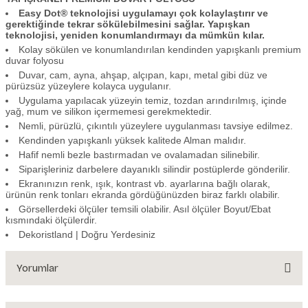
Easy Dot® teknolojisi uygulamayı çok kolaylaştırır ve
gerektiğinde tekrar sökülebilmesini sağlar. Yapışkan
teknolojisi, yeniden konumlandırmayı da mümkün kılar.
Kolay sökülen ve konumlandırılan kendinden yapışkanlı premium
duvar folyosu
Duvar, cam, ayna, ahşap, alçıpan, kapı, metal gibi düz ve
pürüzsüz yüzeylere kolayca uygulanır.
Uygulama yapılacak yüzeyin temiz, tozdan arındırılmış, içinde
yağ, mum ve silikon içermemesi gerekmektedir.
Nemli, pürüzlü, çıkıntılı yüzeylere uygulanması tavsiye edilmez.
Kendinden yapışkanlı yüksek kalitede Alman malıdır.
Hafif nemli bezle bastırmadan ve ovalamadan silinebilir.
Siparişleriniz darbelere dayanıklı silindir postüplerde gönderilir.
Ekranınızın renk, ışık, kontrast vb. ayarlarına bağlı olarak,
ürünün renk tonları ekranda gördüğünüzden biraz farklı olabilir.
Görsellerdeki ölçüler temsili olabilir. Asıl ölçüler Boyut/Ebat
kısmındaki ölçülerdir.
Dekoristland | Doğru Yerdesiniz
Yorumlar