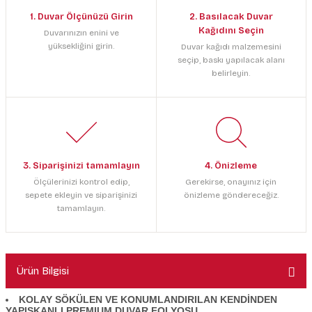
1. Duvar Ölçünüzü Girin
2. Basılacak Duvar
Kağıdını Seçin
Duvarınızın enini ve
yüksekliğini girin.
Duvar kağıdı malzemesini
seçip, baskı yapılacak alanı
belirleyin.
3. Siparişinizi tamamlayın
4. Önizleme
Ölçülerinizi kontrol edip,
Gerekirse, onayınız için
sepete ekleyin ve siparişinizi
önizleme göndereceğiz.
tamamlayın.
Ürün Bilgisi
KOLAY SÖKÜLEN VE KONUMLANDIRILAN KENDİNDEN
YAPIŞKANLI PREMIUM DUVAR FOLYOSU