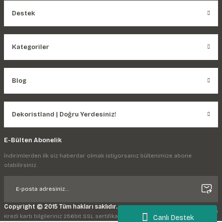
Destek
Kategoriler
Blog
Dekoristland | Doğru Yerdesiniz!
E-Bülten Abonelik
İndirimlerden ilk siz haberdar olmak istiyorsanız bültenimize abone
olabilirsiniz.
Copyright © 2015 Tüm hakları saklıdır.
Kredi kartı bilgileriniz 256bit SSL sertifikası ile korunmaktadır.
Canlı Destek