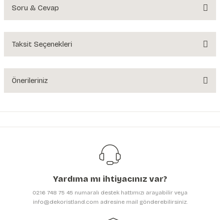
Soru & Cevap
Bu ürüne ilk yorumu siz yapın!
Yorum Yaz
Taksit Seçenekleri
Ürün hakkında henüz soru sorulmamış.
Soru Sor
Önerileriniz
Bu ürünün fiyat bilgisi, resim, ürün açıklamalarında ve diğer konularda
yetersiz gördüğünüz noktaları öneri formunu kullanarak tarafımıza
iletebilirsiniz.
Görüş ve önerileriniz için teşekkür ederiz.
Ürün resmi kalitesiz, bozuk veya görüntülenemiyor.
Ürün açıklamasında eksik bilgiler bulunuyor.
Yardıma mı ihtiyacınız var?
Ürün bilgilerinde hatalar bulunuyor.
0216 748 75 45 numaralı destek hattımızı arayabilir veya
Ürün fiyatı diğer sitelerden daha pahalı.
info@dekoristland.com adresine mail gönderebilirsiniz.
Bu ürüne benzer farklı alternatifler olmalı.