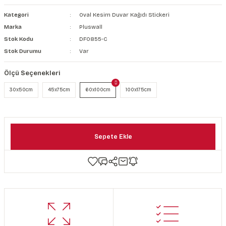
şkanlı Duvar Kanvası
Kategori
Oval Kesim Duvar Kağıdı Stickeri
Marka
Pluswall
Kağıdı
Stok Kodu
DF0855-C
Stok Durumu
Var
Ölçü Seçenekleri
30x50cm
45x75cm
60x100cm
100x175cm
Sepete Ekle