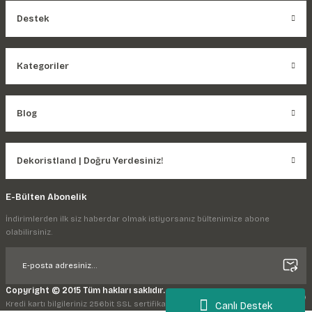
Destek
Kategoriler
Blog
Dekoristland | Doğru Yerdesiniz!
E-Bülten Abonelik
İndirimlerden ilk siz haberdar olmak istiyorsanız bültenimize abone
olabilirsiniz.
Copyright © 2015 Tüm hakları saklıdır.
Kredi kartı bilgileriniz 256bit SSL sertifikası ile korunmaktadır.
Canlı Destek