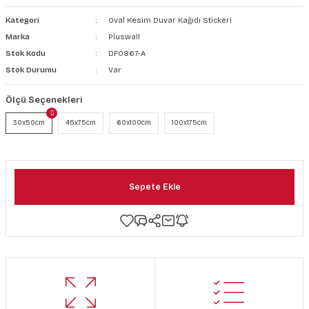
şkanlı Duvar Kanvası
Kategori
Oval Kesim Duvar Kağıdı Stickeri
Marka
Pluswall
Kağıdı
Stok Kodu
DF0867-A
Stok Durumu
Var
Ölçü Seçenekleri
30x50cm
45x75cm
60x100cm
100x175cm
Sepete Ekle