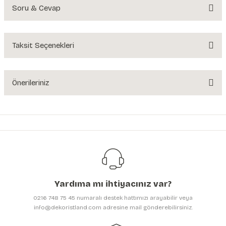
Soru & Cevap
Bu ürüne ilk yorumu siz yapın!
Yorum Yaz
Taksit Seçenekleri
Ürün hakkında henüz soru sorulmamış.
Soru Sor
Önerileriniz
Bu ürünün fiyat bilgisi, resim, ürün açıklamalarında ve diğer konularda
yetersiz gördüğünüz noktaları öneri formunu kullanarak tarafımıza
iletebilirsiniz.
Görüş ve önerileriniz için teşekkür ederiz.
Ürün resmi kalitesiz, bozuk veya görüntülenemiyor.
Ürün açıklamasında eksik bilgiler bulunuyor.
Yardıma mı ihtiyacınız var?
Ürün bilgilerinde hatalar bulunuyor.
0216 748 75 45 numaralı destek hattımızı arayabilir veya
Ürün fiyatı diğer sitelerden daha pahalı.
info@dekoristland.com adresine mail gönderebilirsiniz.
Bu ürüne benzer farklı alternatifler olmalı.