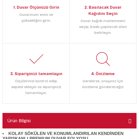
1. Duvar Ölçünüzü Girin
2. Basılacak Duvar
Kağıdını Seçin
Duvarınızın enini ve
yüksekliğini girin.
Duvar kağıdı malzemesini
seçip, baskı yapılacak alanı
belirleyin.
3. Siparişinizi tamamlayın
4. Önizleme
Ölçülerinizi kontrol edip,
Gerekirse, onayınız için
sepete ekleyin ve siparişinizi
önizleme göndereceğiz.
tamamlayın.
Ürün Bilgisi
KOLAY SÖKÜLEN VE KONUMLANDIRILAN KENDİNDEN
YAPIŞKANLI PREMIUM DUVAR FOLYOSU