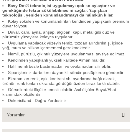
Easy Dot® teknolojisi uygulamayı çok kolaylaştırır ve
gerektiğinde tekrar sökülebilmesini sağlar. Yapışkan
teknolojisi, yeniden konumlandırmayı da mümkün kılar.
Kolay sökülen ve konumlandırılan kendinden yapışkanlı premium
duvar folyosu
Duvar, cam, ayna, ahşap, alçıpan, kapı, metal gibi düz ve
pürüzsüz yüzeylere kolayca uygulanır.
Uygulama yapılacak yüzeyin temiz, tozdan arındırılmış, içinde
yağ, mum ve silikon içermemesi gerekmektedir.
Nemli, pürüzlü, çıkıntılı yüzeylere uygulanması tavsiye edilmez.
Kendinden yapışkanlı yüksek kalitede Alman malıdır.
Hafif nemli bezle bastırmadan ve ovalamadan silinebilir.
Siparişleriniz darbelere dayanıklı silindir postüplerde gönderilir.
Ekranınızın renk, ışık, kontrast vb. ayarlarına bağlı olarak,
ürünün renk tonları ekranda gördüğünüzden biraz farklı olabilir.
Görsellerdeki ölçüler temsili olabilir. Asıl ölçüler Boyut/Ebat
kısmındaki ölçülerdir.
Dekoristland | Doğru Yerdesiniz
Yorumlar