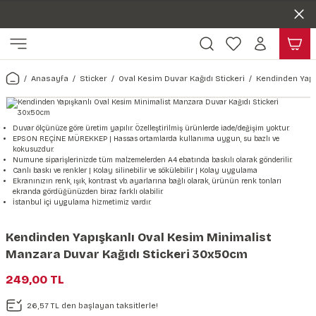
Duvar ölçünüze özel üretim | 3 farklı malzeme seçeneği 😎
Geri Dön
Geri Dön
Yaşam Alanlarınıza Sanat Katıyoruz 🤍
Kendinden Yapışkanlı Kolay Uygulanan Duvar Kağıtları😇
ı
Harita & Şehir Duvar Kağıdı
Hayvan, Yaprak & Çiçek Duvar
Doğa & Manza Duvar Kağıdı
Tasarım & Sanatsal Duvar Ka
Genel
Ahşap, Mermer & Taş Desenli
Kağıdı
Anasayfa
Sticker
Oval Kesim Duvar Kağıdı Stickeri
Kendinden Yapı
Duvar Kağıdı
 Duvar Sticker
Dünya Haritası Duvar Kağıdı
Çiçek Duvar Kağıdı
Doğa Duvar Kağıdı
Soyut Duvar Kağıdı
3d Duvar Kağıdı
Mermer Desenli Duvar Kağıdı
Odası Duvar Kağıdı
r Kağıdı Stickeri
Türkiye Serisi Duvar Kağıdı
Yaprak Desenli Duvar Kağıdı
Manzara Duvar Kağıdı
Sanat Duvar Kağıdı
Araba Duvar Kağıdı
Duvar ölçünüze göre üretim yapılır. Özelleştirilmiş ürünlerde iade/değişim yoktur.
EPSON REÇİNE MÜREKKEP | Hassas ortamlarda kullanıma uygun, su bazlı ve
Taş Desenli Duvar Kağıdı
kokusuzdur.
 & Çiçek Duvar Kağıdı
ticker
Şehir & Ülke Duvar Kağıdı
Hayvan Duvar Kağıdı
Orman Duvar Kağıdı
Geometrik Duvar Kağıdı
Sağlık Duvar Kağıdı
Numune siparişlerinizde tüm malzemelerden A4 ebatında baskılı olarak gönderilir.
Canlı baskı ve renkler | Kolay silinebilir ve sökülebilir | Kolay uygulama
Ahşap Desenli Duvar Kağıdı
Ekranınızın renk, ışık, kontrast vb. ayarlarına bağlı olarak, ürünün renk tonları
ekranda gördüğünüzden biraz farklı olabilir.
Duvar Kağıdı
r Seti
Tropikal Duvar Kağıdı
Graffiti Duvar Kağıdı
Yiyecek ve İçecek Duvar Kağıdı
İstanbul içi uygulama hizmetimiz vardır.
Beton Duvar Kağıdı
tsal Duvar Kağıdı
er Setleri
Deniz Manzara Duvar Kağıdı
Mimari Duvar Kağıdı
Meslekler Duvar Kağıdı
Kendinden Yapışkanlı Oval Kesim Minimalist
Manzara Duvar Kağıdı Stickeri 30x50cm
var Sticker Seti
Uzay Duvar Kağıdı
Müzik Duvar Kağıdı
249,00 TL
& Taş Desenli Duvar Kağıdı
26,57 TL den başlayan taksitlerle!