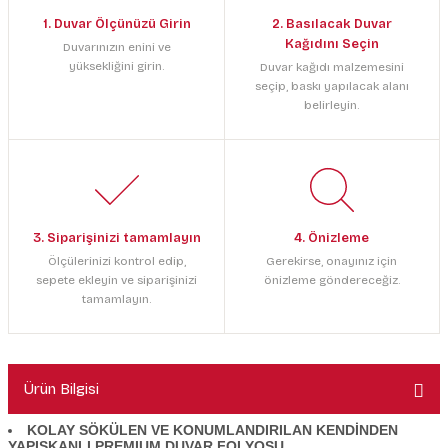
1. Duvar Ölçünüzü Girin
2. Basılacak Duvar
Kağıdını Seçin
Duvarınızın enini ve
yüksekliğini girin.
Duvar kağıdı malzemesini
seçip, baskı yapılacak alanı
belirleyin.
3. Siparişinizi tamamlayın
4. Önizleme
Ölçülerinizi kontrol edip,
Gerekirse, onayınız için
sepete ekleyin ve siparişinizi
önizleme göndereceğiz.
tamamlayın.
Ürün Bilgisi
KOLAY SÖKÜLEN VE KONUMLANDIRILAN KENDİNDEN
YAPIŞKANLI PREMIUM DUVAR FOLYOSU