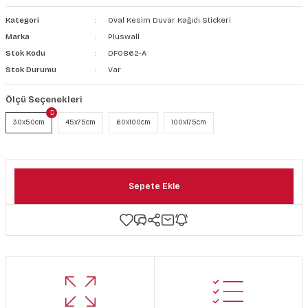
şkanlı Duvar Kanvası
Kategori
Oval Kesim Duvar Kağıdı Stickeri
Marka
Pluswall
Kağıdı
Stok Kodu
DF0862-A
Stok Durumu
Var
Ölçü Seçenekleri
30x50cm
45x75cm
60x100cm
100x175cm
Sepete Ekle