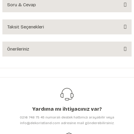
Soru & Cevap
Bu ürüne ilk yorumu siz yapın!
Yorum Yaz
Taksit Seçenekleri
Ürün hakkında henüz soru sorulmamış.
Soru Sor
Önerileriniz
Bu ürünün fiyat bilgisi, resim, ürün açıklamalarında ve diğer konularda
yetersiz gördüğünüz noktaları öneri formunu kullanarak tarafımıza
iletebilirsiniz.
Görüş ve önerileriniz için teşekkür ederiz.
Ürün resmi kalitesiz, bozuk veya görüntülenemiyor.
Ürün açıklamasında eksik bilgiler bulunuyor.
Yardıma mı ihtiyacınız var?
Ürün bilgilerinde hatalar bulunuyor.
0216 748 75 45 numaralı destek hattımızı arayabilir veya
Ürün fiyatı diğer sitelerden daha pahalı.
info@dekoristland.com adresine mail gönderebilirsiniz.
Bu ürüne benzer farklı alternatifler olmalı.