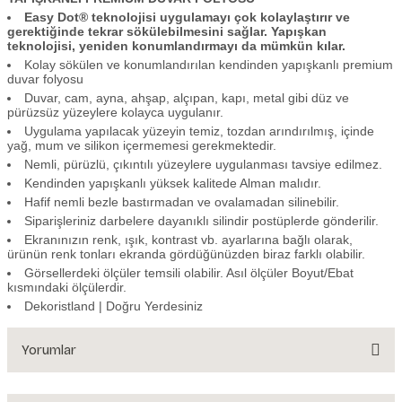
Easy Dot® teknolojisi uygulamayı çok kolaylaştırır ve
gerektiğinde tekrar sökülebilmesini sağlar. Yapışkan
teknolojisi, yeniden konumlandırmayı da mümkün kılar.
Kolay sökülen ve konumlandırılan kendinden yapışkanlı premium
duvar folyosu
Duvar, cam, ayna, ahşap, alçıpan, kapı, metal gibi düz ve
pürüzsüz yüzeylere kolayca uygulanır.
Uygulama yapılacak yüzeyin temiz, tozdan arındırılmış, içinde
yağ, mum ve silikon içermemesi gerekmektedir.
Nemli, pürüzlü, çıkıntılı yüzeylere uygulanması tavsiye edilmez.
Kendinden yapışkanlı yüksek kalitede Alman malıdır.
Hafif nemli bezle bastırmadan ve ovalamadan silinebilir.
Siparişleriniz darbelere dayanıklı silindir postüplerde gönderilir.
Ekranınızın renk, ışık, kontrast vb. ayarlarına bağlı olarak,
ürünün renk tonları ekranda gördüğünüzden biraz farklı olabilir.
Görsellerdeki ölçüler temsili olabilir. Asıl ölçüler Boyut/Ebat
kısmındaki ölçülerdir.
Dekoristland | Doğru Yerdesiniz
Yorumlar