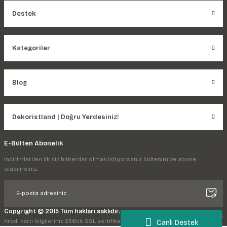
Destek
Kategoriler
Blog
Dekoristland | Doğru Yerdesiniz!
E-Bülten Abonelik
İndirimlerden ilk siz haberdar olmak istiyorsanız bültenimize abone
olabilirsiniz.
Copyright © 2015 Tüm hakları saklıdır.
Kredi kartı bilgileriniz 256bit SSL sertifikası ile korunmaktadır.
Canlı Destek