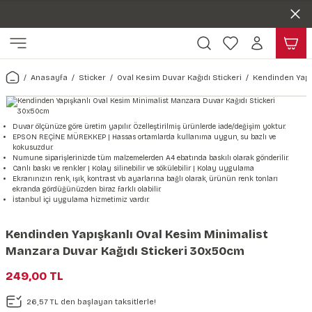
Duvar ölçünüze özel üretim | 3 farklı malzeme seçeneği 😎
Geri Dön
Geri Dön
Yaşam Alanlarınıza Sanat Katıyoruz 🤍
Kendinden Yapışkanlı Kolay Uygulanan Duvar Kağıtları😇
ı
Harita & Şehir Duvar Kağıdı
Hayvan, Yaprak & Çiçek Duvar
Doğa & Manza Duvar Kağıdı
Tasarım & Sanatsal Duvar Ka
Genel
Ahşap, Mermer & Taş Desenli
Kağıdı
Anasayfa
Sticker
Oval Kesim Duvar Kağıdı Stickeri
Kendinden Yapı
Duvar Kağıdı
 Duvar Sticker
Dünya Haritası Duvar Kağıdı
Çiçek Duvar Kağıdı
Doğa Duvar Kağıdı
Soyut Duvar Kağıdı
3d Duvar Kağıdı
Mermer Desenli Duvar Kağıdı
Odası Duvar Kağıdı
r Kağıdı Stickeri
Türkiye Serisi Duvar Kağıdı
Yaprak Desenli Duvar Kağıdı
Manzara Duvar Kağıdı
Sanat Duvar Kağıdı
Araba Duvar Kağıdı
Duvar ölçünüze göre üretim yapılır. Özelleştirilmiş ürünlerde iade/değişim yoktur.
EPSON REÇİNE MÜREKKEP | Hassas ortamlarda kullanıma uygun, su bazlı ve
Taş Desenli Duvar Kağıdı
kokusuzdur.
 & Çiçek Duvar Kağıdı
ticker
Şehir & Ülke Duvar Kağıdı
Hayvan Duvar Kağıdı
Orman Duvar Kağıdı
Geometrik Duvar Kağıdı
Sağlık Duvar Kağıdı
Numune siparişlerinizde tüm malzemelerden A4 ebatında baskılı olarak gönderilir.
Canlı baskı ve renkler | Kolay silinebilir ve sökülebilir | Kolay uygulama
Ahşap Desenli Duvar Kağıdı
Ekranınızın renk, ışık, kontrast vb. ayarlarına bağlı olarak, ürünün renk tonları
ekranda gördüğünüzden biraz farklı olabilir.
Duvar Kağıdı
r Seti
Tropikal Duvar Kağıdı
Graffiti Duvar Kağıdı
Yiyecek ve İçecek Duvar Kağıdı
İstanbul içi uygulama hizmetimiz vardır.
Beton Duvar Kağıdı
tsal Duvar Kağıdı
er Setleri
Deniz Manzara Duvar Kağıdı
Mimari Duvar Kağıdı
Meslekler Duvar Kağıdı
Kendinden Yapışkanlı Oval Kesim Minimalist
Manzara Duvar Kağıdı Stickeri 30x50cm
var Sticker Seti
Uzay Duvar Kağıdı
Müzik Duvar Kağıdı
249,00 TL
& Taş Desenli Duvar Kağıdı
26,57 TL den başlayan taksitlerle!