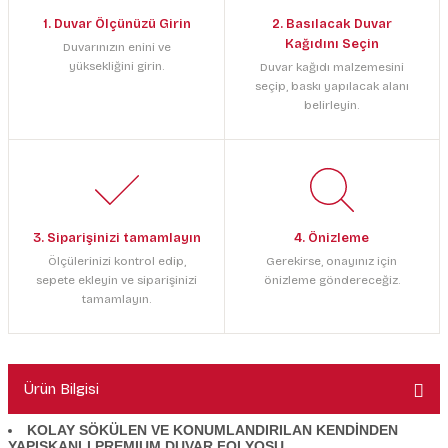
1. Duvar Ölçünüzü Girin
2. Basılacak Duvar
Kağıdını Seçin
Duvarınızın enini ve
yüksekliğini girin.
Duvar kağıdı malzemesini
seçip, baskı yapılacak alanı
belirleyin.
3. Siparişinizi tamamlayın
4. Önizleme
Ölçülerinizi kontrol edip,
Gerekirse, onayınız için
sepete ekleyin ve siparişinizi
önizleme göndereceğiz.
tamamlayın.
Ürün Bilgisi
KOLAY SÖKÜLEN VE KONUMLANDIRILAN KENDİNDEN
YAPIŞKANLI PREMIUM DUVAR FOLYOSU