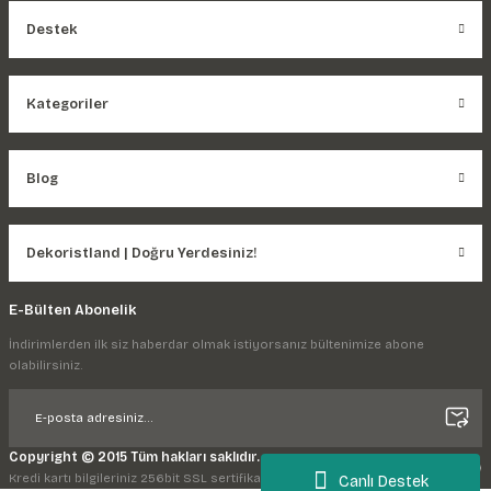
Destek
Kategoriler
Blog
Dekoristland | Doğru Yerdesiniz!
E-Bülten Abonelik
İndirimlerden ilk siz haberdar olmak istiyorsanız bültenimize abone
olabilirsiniz.
Copyright © 2015 Tüm hakları saklıdır.
Kredi kartı bilgileriniz 256bit SSL sertifikası ile korunmaktadır.
Canlı Destek