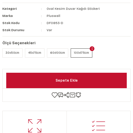
şkanlı Duvar Kanvası
Kategori
Oval Kesim Duvar Kağıdı Stickeri
Marka
Pluswall
Kağıdı
Stok Kodu
DF0853-D
Stok Durumu
Var
Ölçü Seçenekleri
30x50cm
45x75cm
60x100cm
100x175cm
Sepete Ekle