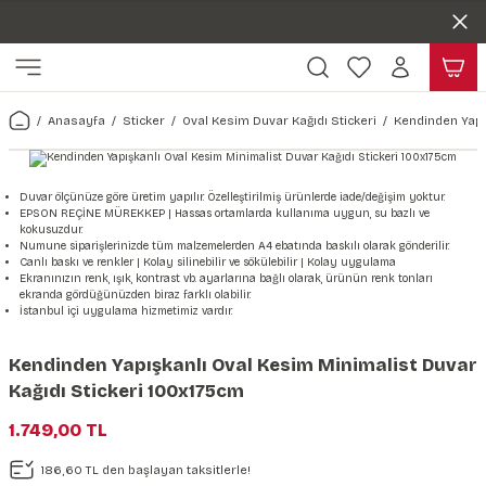
Duvar ölçünüze özel üretim | 3 farklı malzeme seçeneği 😎
Geri Dön
Geri Dön
Yaşam Alanlarınıza Sanat Katıyoruz 🤍
Kendinden Yapışkanlı Kolay Uygulanan Duvar Kağıtları😇
ı
Harita & Şehir Duvar Kağıdı
Hayvan, Yaprak & Çiçek Duvar
Doğa & Manza Duvar Kağıdı
Tasarım & Sanatsal Duvar Ka
Genel
Ahşap, Mermer & Taş Desenli
Kağıdı
Anasayfa
Sticker
Oval Kesim Duvar Kağıdı Stickeri
Kendinden Yapı
Duvar Kağıdı
 Duvar Sticker
Dünya Haritası Duvar Kağıdı
Çiçek Duvar Kağıdı
Doğa Duvar Kağıdı
Soyut Duvar Kağıdı
3d Duvar Kağıdı
Mermer Desenli Duvar Kağıdı
Odası Duvar Kağıdı
r Kağıdı Stickeri
Türkiye Serisi Duvar Kağıdı
Yaprak Desenli Duvar Kağıdı
Manzara Duvar Kağıdı
Sanat Duvar Kağıdı
Araba Duvar Kağıdı
Duvar ölçünüze göre üretim yapılır. Özelleştirilmiş ürünlerde iade/değişim yoktur.
EPSON REÇİNE MÜREKKEP | Hassas ortamlarda kullanıma uygun, su bazlı ve
Taş Desenli Duvar Kağıdı
kokusuzdur.
 & Çiçek Duvar Kağıdı
ticker
Şehir & Ülke Duvar Kağıdı
Hayvan Duvar Kağıdı
Orman Duvar Kağıdı
Geometrik Duvar Kağıdı
Sağlık Duvar Kağıdı
Numune siparişlerinizde tüm malzemelerden A4 ebatında baskılı olarak gönderilir.
Canlı baskı ve renkler | Kolay silinebilir ve sökülebilir | Kolay uygulama
Ahşap Desenli Duvar Kağıdı
Ekranınızın renk, ışık, kontrast vb. ayarlarına bağlı olarak, ürünün renk tonları
ekranda gördüğünüzden biraz farklı olabilir.
Duvar Kağıdı
r Seti
Tropikal Duvar Kağıdı
Graffiti Duvar Kağıdı
Yiyecek ve İçecek Duvar Kağıdı
İstanbul içi uygulama hizmetimiz vardır.
Beton Duvar Kağıdı
tsal Duvar Kağıdı
er Setleri
Deniz Manzara Duvar Kağıdı
Mimari Duvar Kağıdı
Meslekler Duvar Kağıdı
Kendinden Yapışkanlı Oval Kesim Minimalist Duvar
Kağıdı Stickeri 100x175cm
var Sticker Seti
Uzay Duvar Kağıdı
Müzik Duvar Kağıdı
1.749,00 TL
& Taş Desenli Duvar Kağıdı
186,60 TL den başlayan taksitlerle!