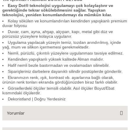
Easy Dot® teknolojisi uygulamayı çok kolaylaştırır ve
gerektiğinde tekrar sökülebilmesini sağlar. Yapışkan
teknolojisi, yeniden konumlandırmayı da mümkün kılar.
Kolay sökülen ve konumlandırılan kendinden yapışkanlı premium
duvar folyosu
Duvar, cam, ayna, ahşap, alçıpan, kapı, metal gibi düz ve
pürüzsüz yüzeylere kolayca uygulanır.
Uygulama yapılacak yüzeyin temiz, tozdan arındırılmış, içinde
yağ, mum ve silikon içermemesi gerekmektedir.
Nemli, pürüzlü, çıkıntılı yüzeylere uygulanması tavsiye edilmez.
Kendinden yapışkanlı yüksek kalitede Alman malıdır.
Hafif nemli bezle bastırmadan ve ovalamadan silinebilir.
Siparişleriniz darbelere dayanıklı silindir postüplerde gönderilir.
Ekranınızın renk, ışık, kontrast vb. ayarlarına bağlı olarak,
ürünün renk tonları ekranda gördüğünüzden biraz farklı olabilir.
Görsellerdeki ölçüler temsili olabilir. Asıl ölçüler Boyut/Ebat
kısmındaki ölçülerdir.
Dekoristland | Doğru Yerdesiniz
Yorumlar