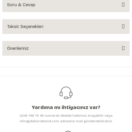
Soru & Cevap
Bu ürüne ilk yorumu siz yapın!
Yorum Yaz
Taksit Seçenekleri
Ürün hakkında henüz soru sorulmamış.
Soru Sor
Önerileriniz
Bu ürünün fiyat bilgisi, resim, ürün açıklamalarında ve diğer konularda
yetersiz gördüğünüz noktaları öneri formunu kullanarak tarafımıza
iletebilirsiniz.
Görüş ve önerileriniz için teşekkür ederiz.
Ürün resmi kalitesiz, bozuk veya görüntülenemiyor.
Ürün açıklamasında eksik bilgiler bulunuyor.
Yardıma mı ihtiyacınız var?
Ürün bilgilerinde hatalar bulunuyor.
0216 748 75 45 numaralı destek hattımızı arayabilir veya
Ürün fiyatı diğer sitelerden daha pahalı.
info@dekoristland.com adresine mail gönderebilirsiniz.
Bu ürüne benzer farklı alternatifler olmalı.