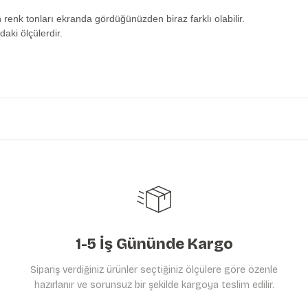
n renk tonları ekranda gördüğünüzden biraz farklı olabilir.
daki ölçülerdir.
etersiz gördüğünüz noktaları öneri formunu kullanarak tarafımıza iletebilirs
Ürün hakkında henüz soru sorulmamış.
Bu ürüne ilk yorumu siz yapın!
Yorum Yaz
Soru Sor
1-5 İş Gününde Kargo
Sipariş verdiğiniz ürünler seçtiğiniz ölçülere göre özenle
hazırlanır ve sorunsuz bir şekilde kargoya teslim edilir.
Gönder