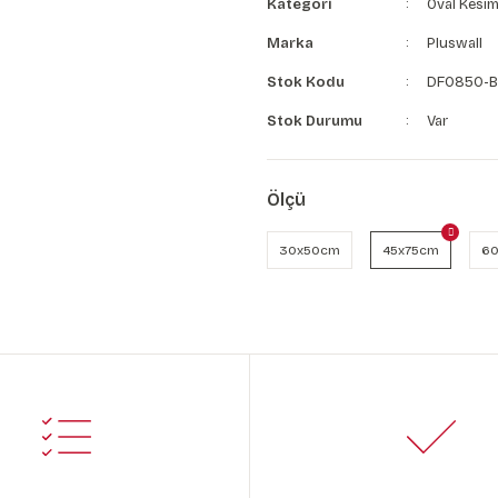
Kategori
Oval Kesim
Marka
Pluswall
Stok Kodu
DF0850-B
Stok Durumu
Var
Ölçü
30x50cm
45x75cm
60