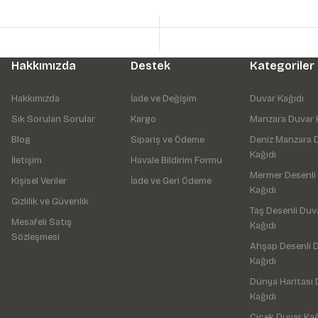
Hakkımızda
Destek
Kategoriler
Hakkımızda
İade ve Değişim
Duvar Kağıdı
Sık Sorulan Sorular
Kargo
Manzara Duvar 
Blog
Sipariş ve Ödeme
Deniz Manzara 
Kağıdı
İletişim
Havale Bildirim Formu
Mermer Desenli
Kişisel Veriler
İade ve Geri Ödeme
Kağıdı
Gizlilik ve Güvenlik
Taş Desenli Duv
Mesafeli Satış
Kağıdı
Sözleşmesi
Ahşap Desenli 
Kağıdı
Dünya Haritası 
Kağıdı
Çiçek Duvar Kağ