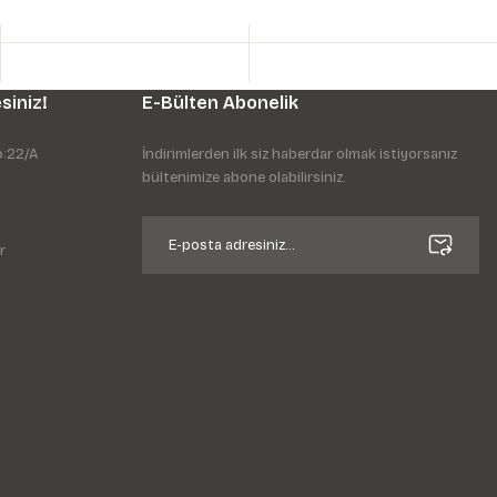
siniz!
E-Bülten Abonelik
o:22/A
İndirimlerden ilk siz haberdar olmak istiyorsanız
bültenimize abone olabilirsiniz.
r