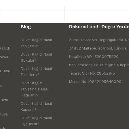
Blog
Dekoristland | Doğru Yerde
Duvar Kağıdı Nasıl
Zümrütevler Mh. Begonyalık Sk. N
Yapıştırılır?
Kağıdı
34852 Maltepe, İstanbul, Türkiye
Duvar Kağıdı Nasıl
Duvar
Küçükyalı VD | 3200075520
Sökülür?
Kep: ersindeniz.durum@hs01.kep.t
Duvar Kağıdı Nasıl
 Duvar
Ticaret Sicil No: 285526-5
Temizlenir?
Mersis No: 1064211036400001
Duvar Kağıdı
ar
Yapıştırıcısı Nasıl
Hazırlanır?
Duvar
Duvar Kağıdı Nasıl
Kaplanır?
Duvar
Duvar Kağıdı Nasıl
Uygulanır?
ıdı