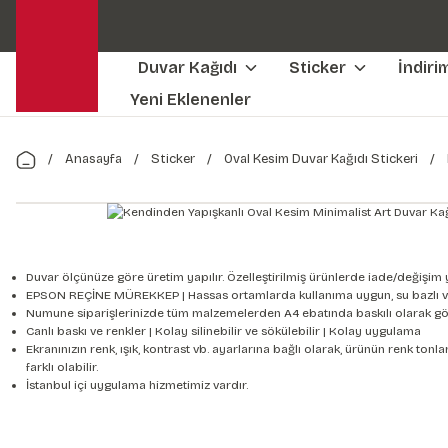
Duvar Kağıdı
Sticker
İndiri
Yeni Eklenenler
Anasayfa
Sticker
Oval Kesim Duvar Kağıdı Stickeri
Duvar ölçünüze göre üretim yapılır. Özelleştirilmiş ürünlerde iade/değişim 
EPSON REÇİNE MÜREKKEP | Hassas ortamlarda kullanıma uygun, su bazlı v
Numune siparişlerinizde tüm malzemelerden A4 ebatında baskılı olarak gön
Canlı baskı ve renkler | Kolay silinebilir ve sökülebilir | Kolay uygulama
Ekranınızın renk, ışık, kontrast vb. ayarlarına bağlı olarak, ürünün renk to
farklı olabilir.
İstanbul içi uygulama hizmetimiz vardır.