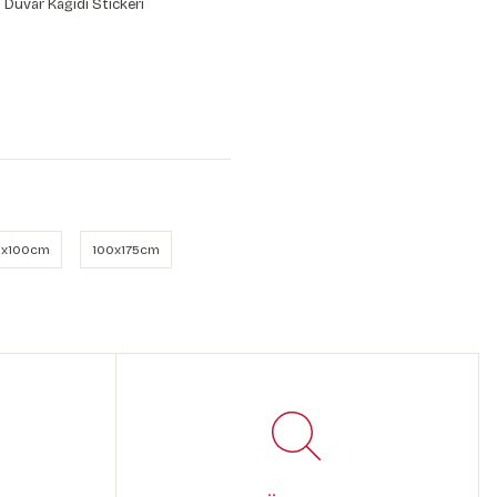
 Duvar Kağıdı Stickeri
x100cm
100x175cm