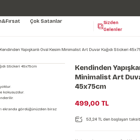
Duvar ölçünüze özel üretim | 3 farklı malzeme seçeneği 😎
Yaşam Alanlarınıza Sanat Katıyoruz 🤍
Kendinden Yapışkanlı Kolay Uygulanan Duvar Kağıtları😇
m&Fırsat
Çok Satanlar
Sizden
Gelenler
Kendinden Yapışkanlı Oval Kesim Minimalist Art Duvar Kağıdı Stickeri 45x
Kendinden Yapışkan
Minimalist Art Duva
45x75cm
yoktur.
e kokusuzdur.
derilir.
499,00 TL
nları ekranda gördüğünüzden biraz
53,24 TL den başlayan taksitl