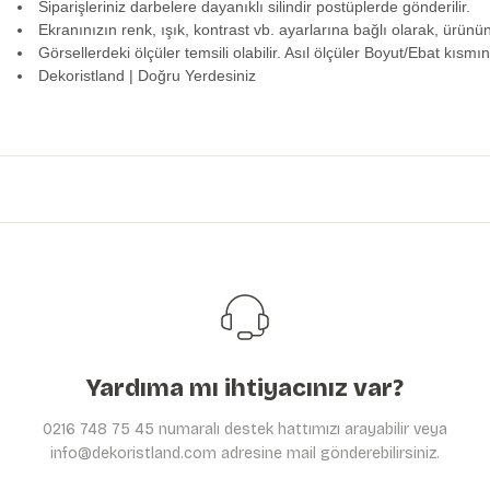
Siparişleriniz darbelere dayanıklı silindir postüplerde gönderilir.
Ekranınızın renk, ışık, kontrast vb. ayarlarına bağlı olarak, ürünü
Görsellerdeki ölçüler temsili olabilir. Asıl ölçüler Boyut/Ebat kısmın
Dekoristland | Doğru Yerdesiniz
Bu ürünün fiyat bilgisi, resim, ürün açıklamalarında ve diğer konularda y
Görüş ve önerileriniz için teşekkür ederiz.
Ürün resmi kalitesiz, bozuk veya görüntülenemiyor.
Ürün açıklamasında eksik bilgiler bulunuyor.
Ürün bilgilerinde hatalar bulunuyor.
Ürün fiyatı diğer sitelerden daha pahalı.
Bu ürüne benzer farklı alternatifler olmalı.
Yardıma mı ihtiyacınız var?
0216 748 75 45 numaralı destek hattımızı arayabilir veya
info@dekoristland.com adresine mail gönderebilirsiniz.