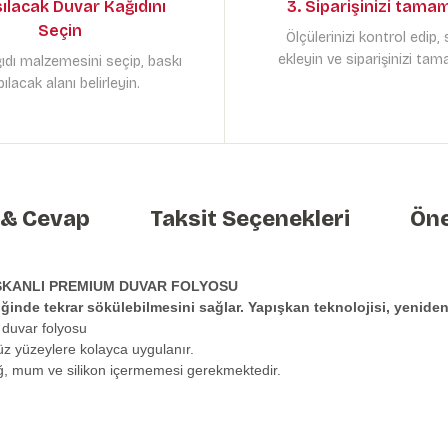
sılacak Duvar Kağıdını
3. Siparişinizi tama
Seçin
Ölçülerinizi kontrol edip,
ekleyin ve siparişinizi tam
ıdı malzemesini seçip, baskı
ılacak alanı belirleyin.
 & Cevap
Taksit Seçenekleri
Öne
ŞKANLI PREMIUM DUVAR FOLYOSU
tiğinde tekrar sökülebilmesini sağlar. Yapışkan teknolojisi, yeni
 duvar folyosu
üz yüzeylere kolayca uygulanır.
ağ, mum ve silikon içermemesi gerekmektedir.