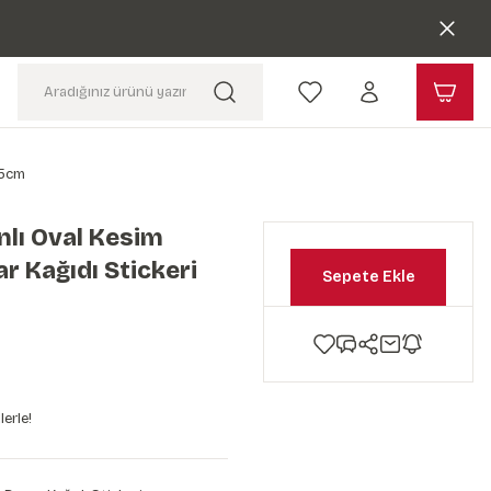
75cm
lı Oval Kesim
r Kağıdı Stickeri
Sepete Ekle
erle!