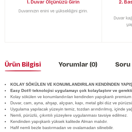
1. Duvar Ölçünüzü Girin
2. Ba
Duvarınızın enini ve yüksekliğini girin.
Duvar kağ
yap
Ürün Bilgisi
Yorumlar (0)
Soru
KOLAY SÖKÜLEN VE KONUMLANDIRILAN KENDİNDEN YAPI
Easy Dot® teknolojisi uygulamayı çok kolaylaştırır ve gerek
Kolay sökülen ve konumlandırılan kendinden yapışkanlı premium
Duvar, cam, ayna, ahşap, alçıpan, kapı, metal gibi düz ve pürüzs
Uygulama yapılacak yüzeyin temiz, tozdan arındırılmış, içinde y
Nemli, pürüzlü, çıkıntılı yüzeylere uygulanması tavsiye edilmez.
Kendinden yapışkanlı yüksek kalitede Alman malıdır.
Hafif nemli bezle bastırmadan ve ovalamadan silinebilir.